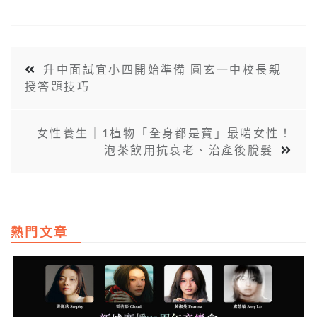
升中面試宜小四開始準備 圓玄一中校長親
授答題技巧
女性養生｜1植物「全身都是寶」最啱女性！
泡茶飲用抗衰老、治產後脫髮
熱門文章