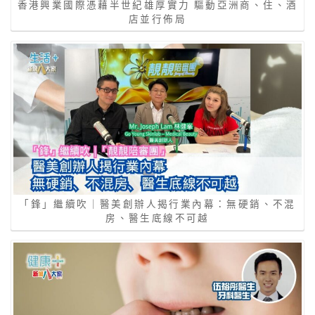
香港興業國際憑藉半世紀雄厚實力 驅動亞洲商、住、酒
店並行佈局
「鋒」繼續吹｜醫美創辦人揭行業內幕：無硬銷、不混
房、醫生底線不可越