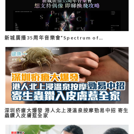
新城廣播35周年音樂會“Spectrum of…
深圳疥瘡大爆發 港人北上浸溫泉按摩勁易中招 寄生
蟲鑽入皮膚惹全家