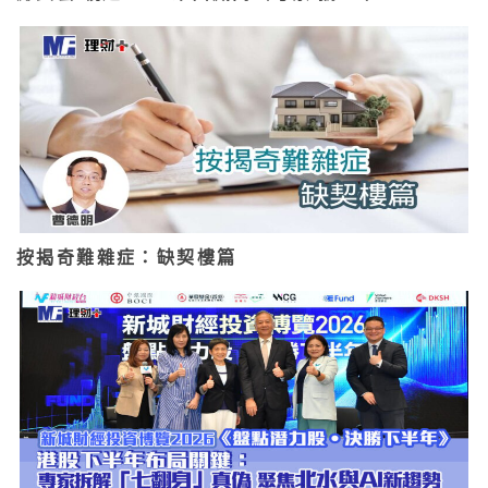
按揭奇難雜症：缺契樓篇