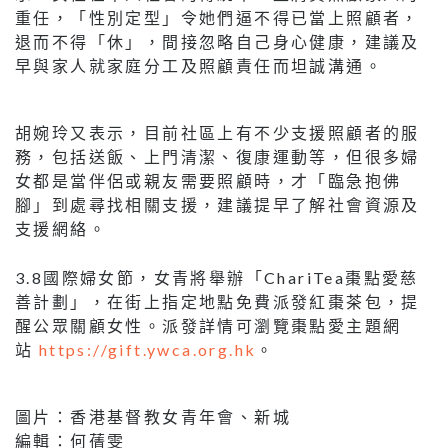
重任，「性別定型」令她們逼不得已當上照顧者，
退而不得「休」，間接忽略自己身心健康，建議及
早與家人就家庭分工及照顧責任而坦誠溝通。
胡婉玲又表示，目前社區上有不少支援照顧者的服
務，包括送飯、上門清潔、復康運動等，但很多婦
女都是當伴侶或親友需要照顧時，才「臨急抱佛
腳」到處尋找相關支援，建議提早了解社會資源及
支援網絡。
3.8國際婦女節，女青將舉辦「ChariTea棗點愛慈
善計劃」，在街上指定地點免費派發紅棗茶包，提
醒公眾關顧女性。派發詳情可瀏覽棗點愛主題網
站
https://gift.ywca.org.hk
。
圖片：香港基督教女青年會、新城
編輯：何蒨雯