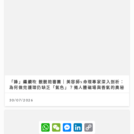
「鋒」繼續吹 靚靚陪審團 | 美容師x命理專家深入剖析：
為何做完護理仍缺乏「氣色」？揭人體磁場與香氣的奧秘
30/07/2026
W
W
M
L
C
h
e
e
i
o