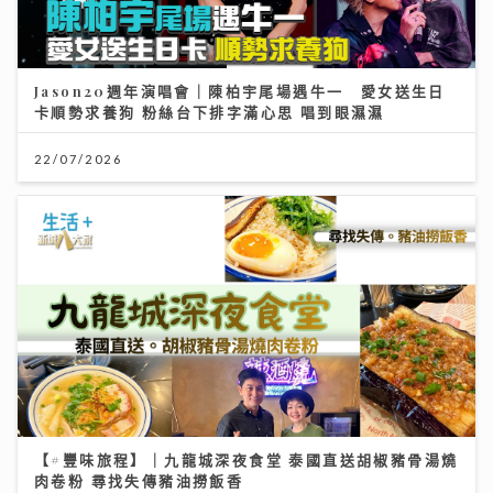
Jason20週年演唱會｜陳柏宇尾場遇牛一 愛女送生日
卡順勢求養狗 粉絲台下排字滿心思 唱到眼濕濕
22/07/2026
【#豐味旅程】｜九龍城深夜食堂 泰國直送胡椒豬骨湯燒
肉卷粉 尋找失傳豬油撈飯香