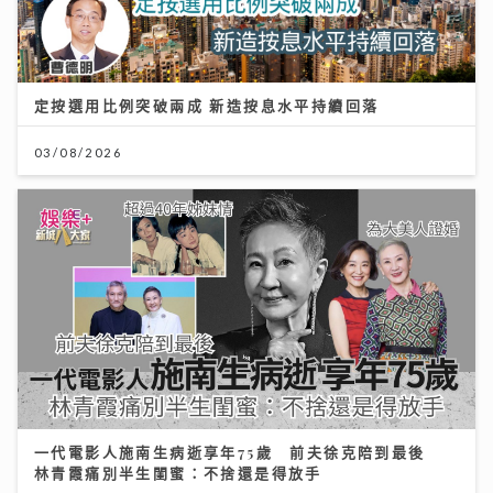
定按選用比例突破兩成 新造按息水平持續回落
03/08/2026
一代電影人施南生病逝享年75歲 前夫徐克陪到最後
林青霞痛別半生閨蜜：不捨還是得放手