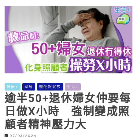
健康+
家居
照住銀髮族
生活+
逾半50+退休婦女仲要每
日做X小時 強制變成照
顧者精神壓力大
07/03/2024