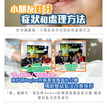
彤你講護齒｜小朋友蛀牙的症狀和處理方法
「鋒」繼續吹｜紮肚師Regine拆解產後腹直肌分離 獨創
雙結紮法改善身形