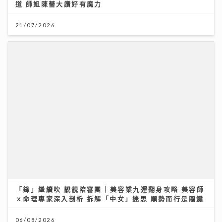
道 師姐陳蕾大讚好有魔力
21/07/2026
「鋒」繼續吹 靚靚陪審團 | 美容業九運翻身攻略 美容師
ｘ命理專家深入剖析 拆解「中女」迷思 順勢而行是關鍵
06/08/2026