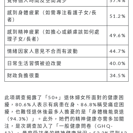
覺得個人時間及空間減少
57.4%
感到身體疲累（如需專注看護子女/長
51.2%
者）
感到精神疲累（如擔心或顧慮該如何處
49.6%
理子女/長者）
情緒因家人意見不合而有波動
44.7%
日常生活習慣被迫改變
40.0%
財政負擔很重
34.5%
此項調查揭露了「50+」退休婦女所面對的健康困
擾，80.6%人表示有病患在身、86.8%稱受痛症困
擾，也難怪退休後最多人擔憂的是「身體機能衰退
（94.3%）」。此外，她們的精神健康亦需多加關
注，是次調查加入了「一般健康問卷（GHQ-
12）」量度受訪者的精神健康狀況，53.2%得到13