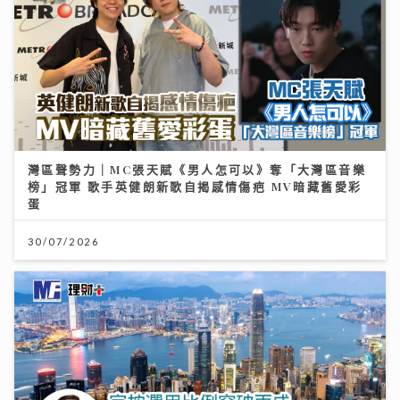
灣區聲勢力｜MC張天賦《男人怎可以》奪「大灣區音樂
榜」冠軍 歌手英健朗新歌自揭感情傷疤 MV暗藏舊愛彩
蛋
30/07/2026