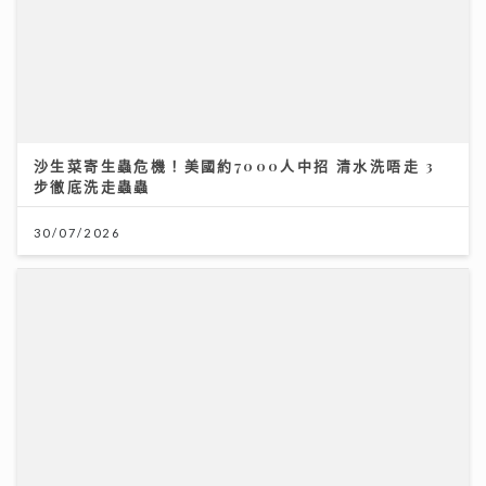
沙生菜寄生蟲危機！美國約7000人中招 清水洗唔走 3
步徹底洗走蟲蟲
30/07/2026