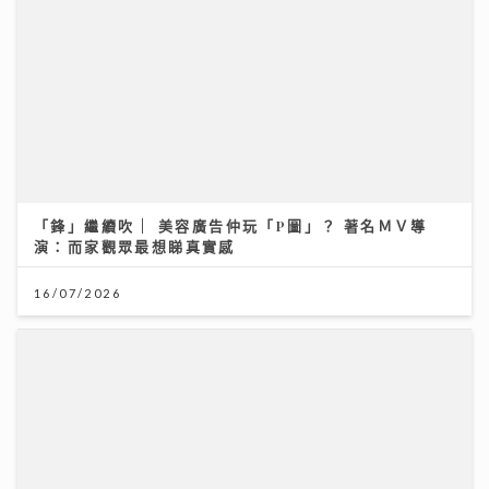
「鋒」繼續吹 | 美容廣告仲玩「P圖」？ 著名ＭＶ導
演：而家觀眾最想睇真實感
16/07/2026