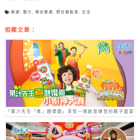
健康
,
壓力
,
婦女健康
,
照住銀髮族
,
生活
相關文章：
「菓汁先生『煮』題樂園」享受一場創意爆登的親子盛宴