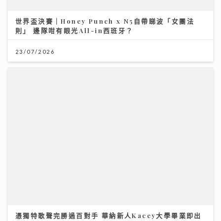
世界盃決賽｜Honey Punch x N5自帶睇波「女團法
則」 邊隊咁有眼光All-in西班牙？
23/07/2026
憑獨特歌聲完勝過百對手 華納新人Kacey大學畢業即出