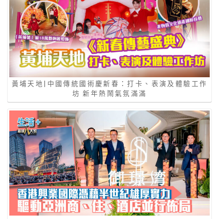
黃埔天地|中國傳統國術慶新春：打卡、表演及體驗工作
坊 新年熱鬧氣氛滿滿