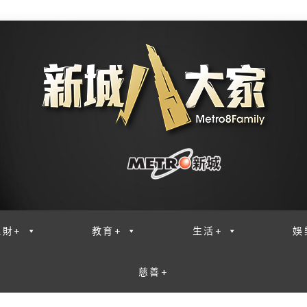
理財+
教育+
生活+
娛
慈善+