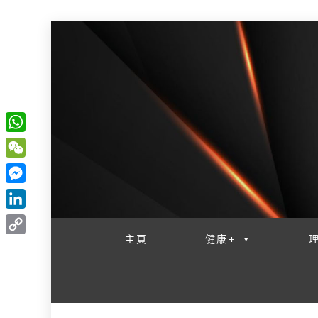
W
一網睇盡 八家大成
h
W
a
e
M
t
C
e
L
s
h
s
i
主頁
健康+
A
C
a
s
n
p
o
t
e
k
p
p
n
e
y
g
d