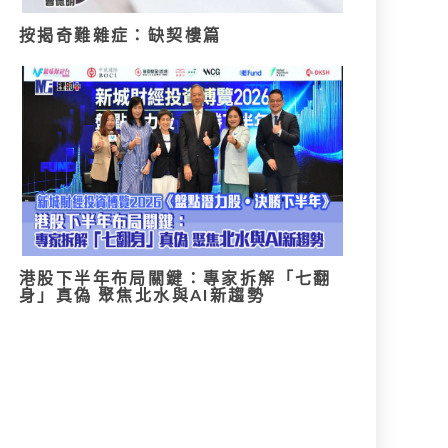
按揭奇難雜症：缺契樓篇
港股下半年布局關鍵：專家拆解「七翻
身」真偽 聚焦北水與AI新趨勢