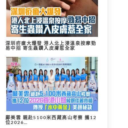
深圳疥瘡大爆發 港人北上浸溫泉按摩勁
易中招 寄生蟲鑽入皮膚惹全家
鄺美雲 親赴5100米西藏高山考察 攜12
位2026…