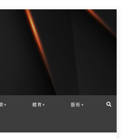
樂+
體育+
藝術+