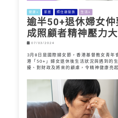
健康+
家居
照住銀髮族
生活+
逾半50+退休婦女
成照顧者精神壓力大
07/03/2024
3月8日是國際婦女節，香港基督教女青年
港「50+」婦女退休後生活狀況與遇到的
擾、對財政及將來的顧慮，令精神健康亮