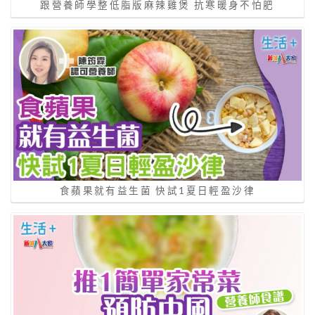
跟營養師學整低脂版麻辣雞煲 抗寒暖身不怕肥
食蘋果就有益生菌 快試1夏日輕盈沙律