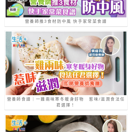
營養師推3食材防中風 快手家常菜食譜
營養師食譜｜一雞兩味寒冬暖身好物 惹味/滋潤食法任
君選擇！