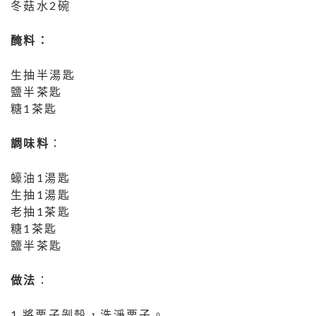
冬菇水2碗
醃料：
生抽半湯匙
鹽半茶匙
糖1茶匙
調味料
：
蠔油1湯匙
生抽1湯匙
老抽1茶匙
糖1茶匙
鹽半茶匙
做法
：
1.將栗子剝殼，洗淨栗子。