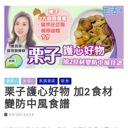
健康+
生活+
疾病資訊
飲食
栗子護心好物 加2食材
變防中風食譜
04/03/2024