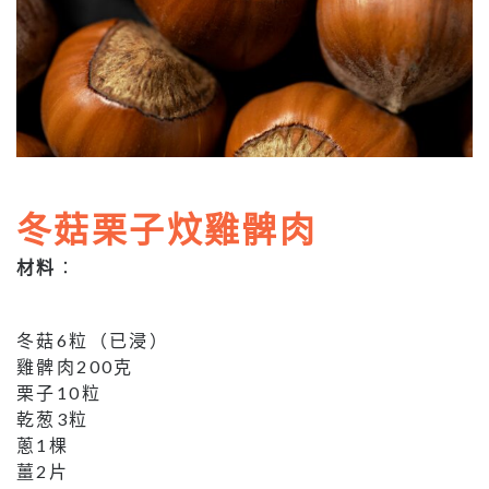
冬菇栗子炆雞髀肉
材料
：
冬菇6粒（已浸）
雞髀肉200克
栗子10粒
乾葱3粒
蔥1棵
薑2片