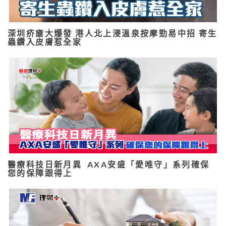
深圳疥瘡大爆發 港人北上浸溫泉按摩勁易中招 寄生
蟲鑽入皮膚惹全家
醫療科技日新月異 AXA安盛「愛唯守」系列確保
您的保障跟得上