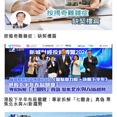
按揭奇難雜症：缺契樓篇
港股下半年布局關鍵：專家拆解「七翻身」真偽 聚
焦北水與AI新趨勢