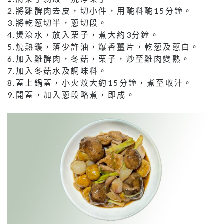
2.將雞髀肉去皮，切小件，用醃料醃15分鐘。
3.將乾葱切半，蔥切段。
4.煲滾水，放入栗子，煮大約3分鐘。
5.燒熱鑊，落少許油，爆香薑片，乾葱及蔥白。
6.加入雞髀肉，冬菇，栗子，炒至雞肉變熟。
7.加入冬菇水及調味料。
8.蓋上鍋蓋，小火炆大約15分鐘，煮至收汁。
9.開蓋，加入蔥段略煮，即成。