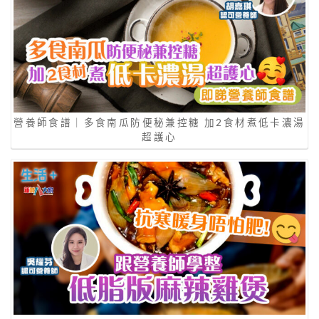
營養師食譜｜多食南瓜防便秘兼控糖 加2食材煮低卡濃湯
超護心