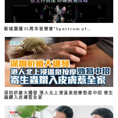
新城廣播35周年音樂會“Spectrum of…
深圳疥瘡大爆發 港人北上浸溫泉按摩勁易中招 寄生
蟲鑽入皮膚惹全家