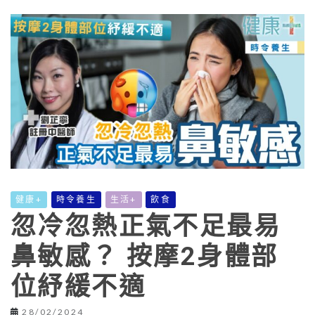
健康+
時令養生
生活+
飲食
忽冷忽熱正氣不足最易
鼻敏感？ 按摩2身體部
位紓緩不適
28/02/2024