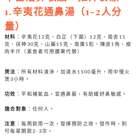
1.辛夷花通鼻湯（1-2人分
量）
材料
：辛夷花12克、白芷（下圖）12克、南杏15
克、茯神30克、山藥15克、南棗5粒、陳皮1角、瘦
肉半斤（素食者可用腰果代替）
煲法
：所有材料清淨，加清水1500毫升，用中慢火
煲3小時。
功效
：平和補氣血，宣通鼻竅，有助緩紓鼻敏感。
適合對象
：任何人。
注意
：每周飲用一次，發揮預防之效。發作時，則
可每星期飲2-3次。