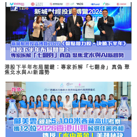
港股下半年布局關鍵：專家拆解「七翻身」真偽 聚
焦北水與AI新趨勢