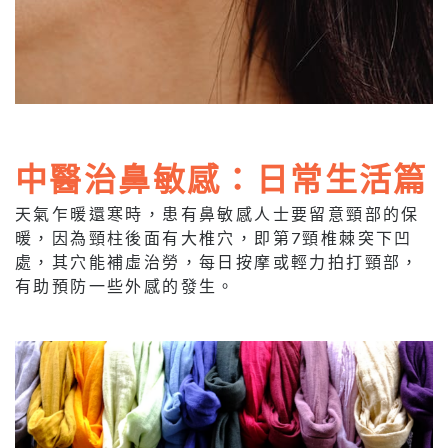
中醫治鼻敏感：日常生活篇
天氣乍暖還寒時，患有鼻敏感人士要留意頸部的保
暖，因為頸柱後面有大椎穴，即第7頸椎棘突下凹
處，其穴能補虛治勞，每日按摩或輕力拍打頸部，
有助預防一些外感的發生。