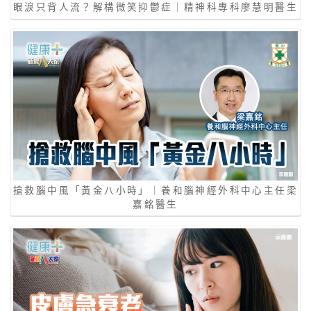
眼淚只背人流？解構微笑抑鬱症｜精神科專科廖慧明醫生
搶救腦中風「黃金八小時」｜養和腦神經外科中心主任梁
嘉銘醫生