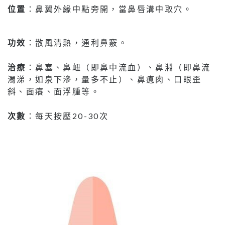
位置
：鼻翼外緣中點旁開，當鼻唇溝中取穴。
功效
：散風清熱，通利鼻竅。
治療
：鼻塞、鼻衄（即鼻中流血）、鼻淵（即鼻流
濁涕，如泉下滲，量多不止）、鼻瘜肉、口眼歪
斜、面癢、面浮腫等。
次數
：每天按壓20-30次