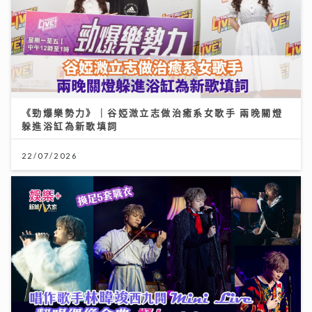
《勁爆樂勢力》｜谷婭溦立志做治癒系女歌手 兩晚關燈
躲進浴缸為新歌填詞
22/07/2026