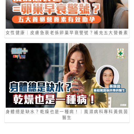
女性健康｜皮膚急衰老係卵巢早衰警號？補充五大營養素
身體總是缺水？乾燥也是一種病！｜風濕病科專科黃佩茵
醫生