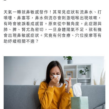
天氣一轉就鼻敏感發作！其常見症狀有流鼻水、打
噴嚏、鼻塞等，鼻水倒流亦會刺激咽喉出現咳嗽，
有時會被誤看成感冒。原來從中醫角度，此症跟與
肺、脾、腎尤為密切，一旦身體陽氣不足，就有機
會出現鼻敏感症狀。究竟有何食療、穴位按摩等有
助紓緩相關不適？