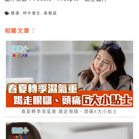
健康
,
時令養生
,
鼻敏感
相關文章：
春夏轉季濕氣重 踢走眼瞓、頭痛6大小貼士