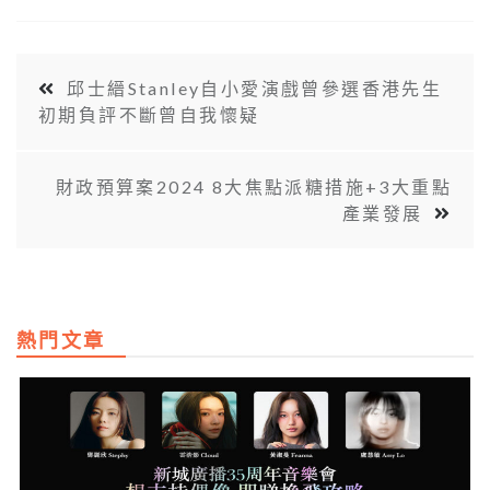
邱士縉Stanley自小愛演戲曾參選香港先生
初期負評不斷曾自我懷疑
財政預算案2024 8大焦點派糖措施+3大重點
產業發展
熱門文章