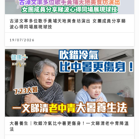
古淖文率多位歌手黃埔天地美食坊演出 女團成員分享睇
波心得同場展現球技
19/07/2026
大暑養生｜吹錯冷氣比中暑更傷身！一文睇清老中青降溫
法