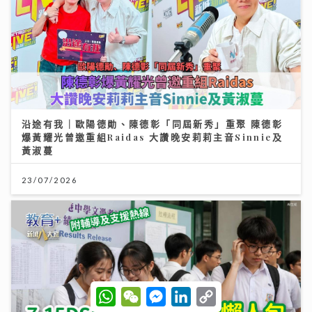
沿途有我｜歐陽德勛、陳德彰「同屆新秀」重聚 陳德彰
爆黃耀光曾邀重組Raidas 大讚晚安莉莉主音Sinnie及
黃淑蔓
23/07/2026
W
W
M
L
C
h
e
e
i
o