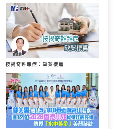
按揭奇難雜症：缺契樓篇