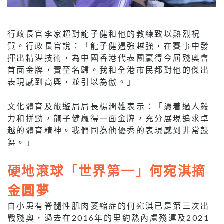
行政長官李家超對龍子健和他的教練致以熱烈祝
賀。行政長官說：「龍子健遇強越強，在賽事中發
揮出精湛技術，為中國香港代表團贏得今屆殘奧會
首面金牌，實至名歸。我和全港市民都對他的傑出
表現感到高興，並引以為傲。」
文化體育及旅遊局局長楊潤雄表示：「憑着過人毅
力和拼勁，龍子健贏得一面金牌，充分展現追求卓
越的體育精神。我們同為他優秀的表現感到非常鼓
舞。」
硬地滾球「世界第一」何宛淇摘
金圓夢
自小患有脊髓性肌肉萎縮症的何宛淇已是第三次出
戰殘奧，過去在2016年的里約熱內盧殘運及2021