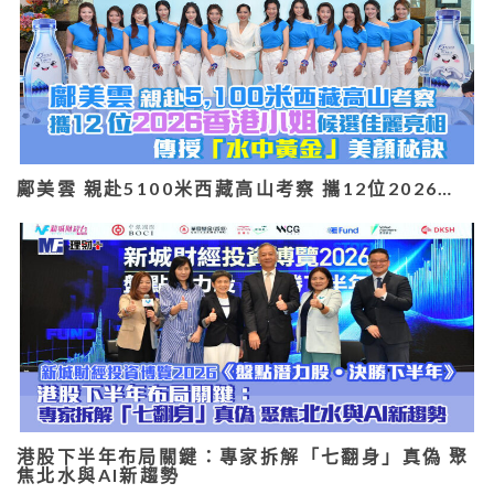
鄺美雲 親赴5100米西藏高山考察 攜12位2026…
港股下半年布局關鍵：專家拆解「七翻身」真偽 聚
焦北水與AI新趨勢