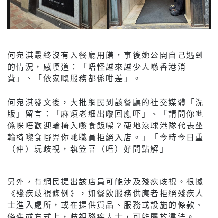
何宛淇最終沒有入餐廳用饍，事後她公開自己遇到
的情況，感嘆道：「唔怪越來越少人喺香港消
費」、「依家嘅服務都係咁差」。
何宛淇發文後，大批網民到該餐廳的社交媒體「洗
版」留言：「麻煩老細出嚟回應吓」、「請問你哋
係咪唔歡迎輪椅入嚟食飯㗎？硬地滾球港隊代表坐
輪椅嚟食嘢畀你哋職員拒絕入店。」「今時今日重
（仲）玩歧視，執笠吾（唔）好問點解」
另外，有網民提出該店員可能涉及殘疾歧視。根據
《殘疾歧視條例》，如餐飲服務供應者拒絕殘疾人
士進入處所，或在提供貨品、服務或設施的條款、
條件或方式上，歧視殘疾人士，可能屬於違法。