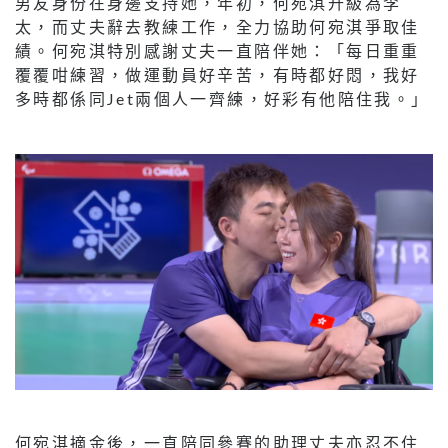
男友身份在身邊支持她，年初，何宛淇升級為李
太，而丈夫辭去教練工作，全力協助何宛淇爭取佳
績。何宛淇特別感謝丈夫一直陪伴她：「每日重重
覆覆咁練習，做運動員好辛苦，有時都好悶，我好
多時都係同Jet兩個人一齊練，好彩有他陪住我。」
何宛淇摘金後，一直陪同參賽的助理丈夫亦忍不住