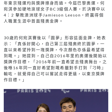
年東京殘運均與獎牌擦身而過。今屆巴黎奧運，何
宛淇參加硬地滾球女子BC3級個人賽，於決賽中以
4：2 擊敗澳洲球手Jamieson Leeson，終贏得個
人職業生涯中首面殘奧金牌。
30歲的何宛淇賽後以「圓夢」形容這面金牌，她表
示：「真係好開心，自己第三屆殘奧終於圓夢，一
直以來希望拎到一塊獎牌，今次顏色亦係最希望得
到嘅。」她提到，自己自2016年里約奧運後開始以
獎牌作目標，「2016年前一直希望去殘奧舞台，之
後喺16年同一直好希望對嘅希臘對手打到『刁時』
輸咗，就覺得自己可以嘗試走得更遠，以東京獎牌
作目標。」