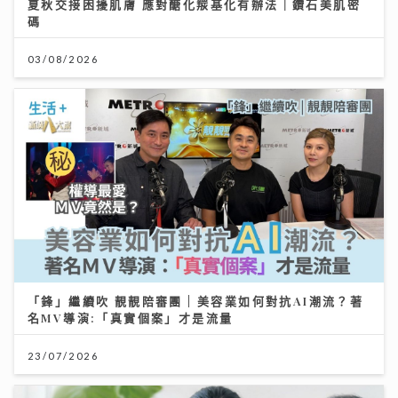
夏秋交接困擾肌膚 應對醣化羰基化有辦法｜鑽石美肌密
碼
03/08/2026
「鋒」繼續吹 靚靚陪審團 | 美容業如何對抗AI潮流？著
名MV導演:「真實個案」才是流量
23/07/2026