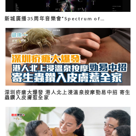
新城廣播35周年音樂會“Spectrum of…
深圳疥瘡大爆發 港人北上浸溫泉按摩勁易中招 寄生
蟲鑽入皮膚惹全家