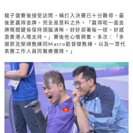
龍子健賽後接受訪問，稱打入決賽已十分難得，最
後更贏得金牌，完全是意料之外。「贏得呢一面金
牌嘅關鍵係保持頭腦清晰，好好部署每一球，好感
激香港人嘅支持。」賽後他心情興奮，多次：「多
謝郭克榮總教練同Macro劉晉傑教練，以及一眾代
表團工作人員同醫療團隊。」