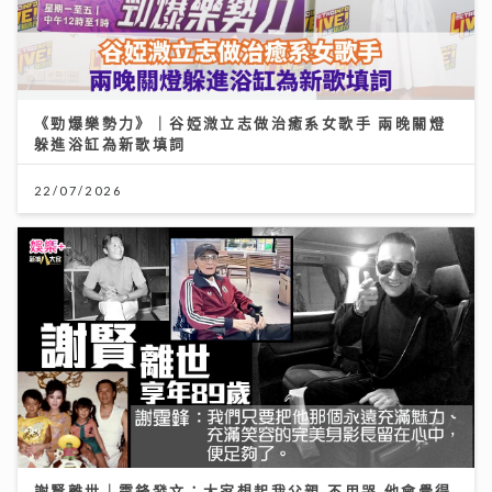
《勁爆樂勢力》｜谷婭溦立志做治癒系女歌手 兩晚關燈
躲進浴缸為新歌填詞
22/07/2026
謝賢離世｜霆鋒發文：大家想起我父親 不用哭 他會覺得