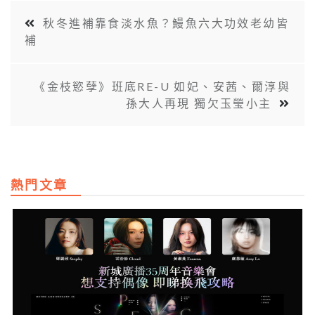
秋冬進補靠食淡水魚？鰻魚六大功效老幼皆
補
《金枝慾孽》班底RE-U 如妃、安茜、爾淳與
孫大人再現 獨欠玉瑩小主
熱門文章