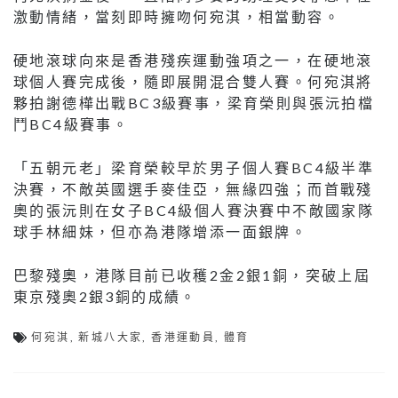
激動情緒，當刻即時擁吻何宛淇，相當動容。
硬地滾球向來是香港殘疾運動強項之一，在硬地滾
球個人賽完成後，隨即展開混合雙人賽。何宛淇將
夥拍謝德樺出戰BC3級賽事，梁育榮則與張沅拍檔
鬥BC4級賽事。
「五朝元老」梁育榮較早於男子個人賽BC4級半準
決賽，不敵英國選手麥佳亞，無緣四強；而首戰殘
奧的張沅則在女子BC4級個人賽決賽中不敵國家隊
球手林細妹，但亦為港隊增添一面銀牌。
巴黎殘奧，港隊目前已收穫2金2銀1銅，突破上屆
東京殘奧2銀3銅的成績。
何宛淇
,
新城八大家
,
香港運動員
,
體育