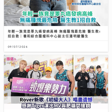
年輕一族竟是睪丸癌發病高峰 無痛腫塊最危險 醫生教1
招自救｜養和綜合腫瘤科中心副主任潘明駿醫生
09/07/2026