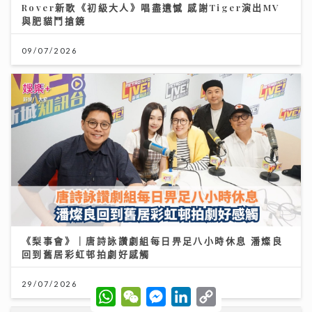
Rover新歌《初級大人》唱盡遺憾 感謝Tiger演出MV
與肥貓鬥搶鏡
09/07/2026
《梨事會》｜唐詩詠讚劇組每日畀足八小時休息 潘燦良
回到舊居彩虹邨拍劇好感觸
29/07/2026
W
W
M
L
C
h
e
e
i
o