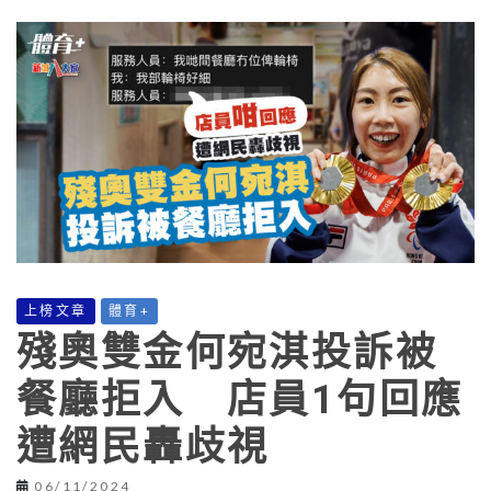
上榜文章
體育+
殘奧雙金何宛淇投訴被
餐廳拒入 店員1句回應
遭網民轟歧視
06/11/2024