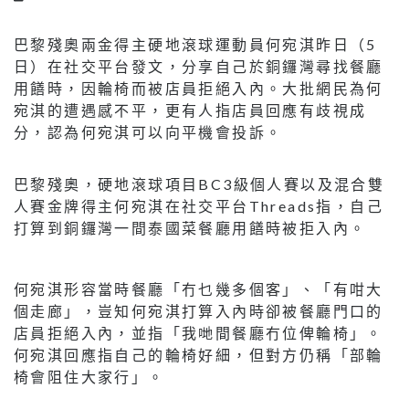
巴黎殘奧兩金得主硬地滾球運動員何宛淇昨日（5
日）在社交平台發文，分享自己於銅鑼灣尋找餐廳
用饍時，因輪椅而被店員拒絕入內。大批網民為何
宛淇的遭遇感不平，更有人指店員回應有歧視成
分，認為何宛淇可以向平機會投訴。
巴黎殘奧，硬地滾球項目BC3級個人賽以及混合雙
人賽金牌得主何宛淇在社交平台Threads指，自己
打算到銅鑼灣一間泰國菜餐廳用饍時被拒入內。
何宛淇形容當時餐廳「冇乜幾多個客」、「有咁大
個走廊」，豈知何宛淇打算入內時卻被餐廳門口的
店員拒絕入內，並指「我哋間餐廳冇位俾輪椅」。
何宛淇回應指自己的輪椅好細，但對方仍稱「部輪
椅會阻住大家行」。