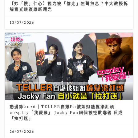
【妙「搜」仁心】視力被「偷走」無聲無息？中大教授拆
解青光眼復原新曙光
13/07/2026
動漫節2026｜TELLER自爆F.1被姐姐鏟髮染紅頭
cosplay「我愛羅」 Jacky Fan細個被怪獸嚇親 反成
「拉打迷」
26/07/2026