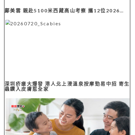
鄺美雲 親赴5100米西藏高山考察 攜12位2026…
深圳疥瘡大爆發 港人北上浸溫泉按摩勁易中招 寄生
蟲鑽入皮膚惹全家