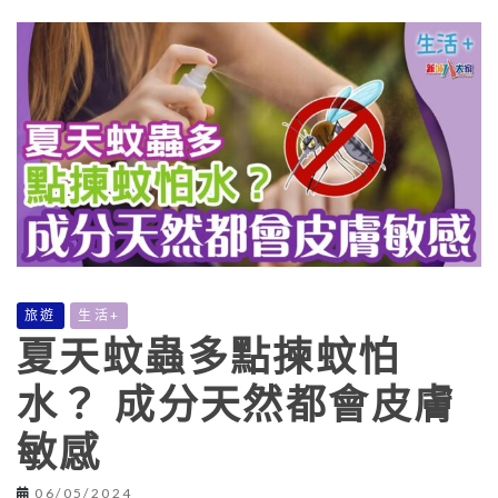
旅遊
生活+
夏天蚊蟲多點揀蚊怕
水？ 成分天然都會皮膚
敏感
06/05/2024