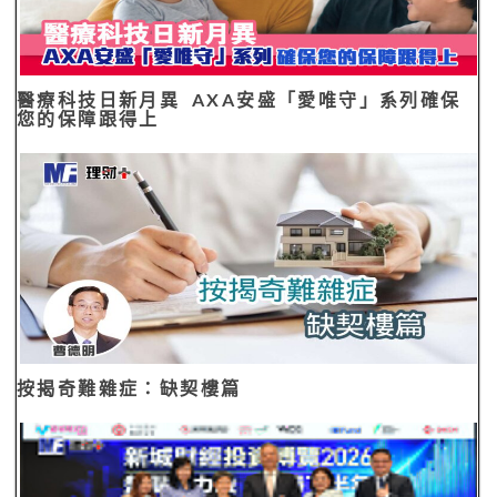
醫療科技日新月異 AXA安盛「愛唯守」系列確保
您的保障跟得上
按揭奇難雜症：缺契樓篇