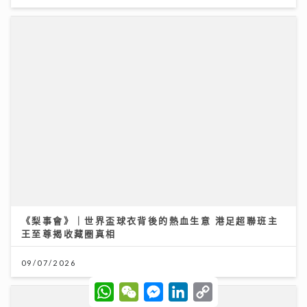
《梨事會》｜世界盃球衣背後的熱血生意 港足超聯班主
王至尊揭收藏圈真相
09/07/2026
W
W
M
L
C
h
e
e
i
o