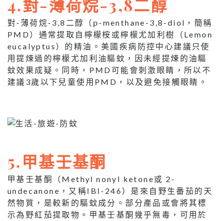
4.對-薄荷烷-3,8二醇
對-薄荷烷-3,8二醇（p-menthane-3,8-diol，簡稱
PMD）通常提取自檸檬桉或檸檬尤加利樹（Lemon
eucalyptus）的精油。美國疾病防控中心建議只使
用提煉過的檸檬尤加利油驅蚊，因未經提煉的油驅
蚊效果成疑。同時，PMD可能會刺激眼睛，所以不
建議3歲以下兒童使用PMD，以及避免接觸眼睛。
5.
甲基壬基酮
甲基壬基酮（Methyl nonyl ketone或 2-
undecanone，又稱IBI-246）是來自野生番茄的天
然物質，是較新的驅蚊成分。部分產品或會將其標
示為野紅茄提取物。甲基壬基酮幾乎無毒，可用於