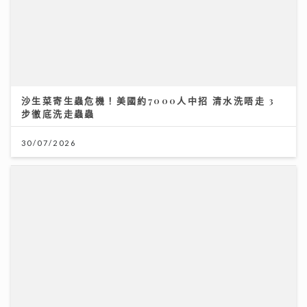
沙生菜寄生蟲危機！美國約7000人中招 清水洗唔走 3
步徹底洗走蟲蟲
30/07/2026