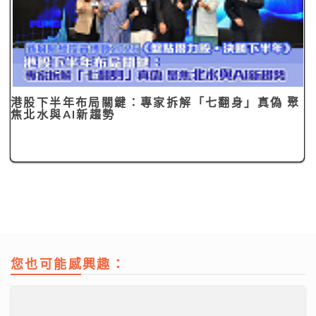
港股下半年布局關鍵：專家拆解「七翻身」真偽 聚
焦北水與AI新趨勢
您也可能感興趣：