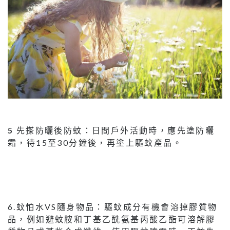
5
先搽防曬後防蚊：日間戶外活動時，應先塗防曬
霜，待15至30分鐘後，再塗上驅蚊產品。
6.蚊怕水VS隨身物品：驅蚊成分有機會溶掉膠質物
品，例如避蚊胺和丁基乙酰氨基丙酸乙酯可溶解膠