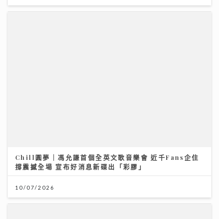
Chill圓夢｜馮允謙首個全英文歌音樂會 近千Fans企住
撐震撼全場 宣布好消息新碟出「彩膠」
10/07/2026