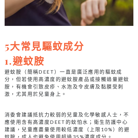
5大常見驅蚊成分
1.避蚊胺
避蚊胺（簡稱DEET）一直是廣泛應用的驅蚊成
分，但若使用高濃度的避蚊胺產品或接觸過量避蚊
胺，有機會引致皮疹、水泡及令皮膚及黏膜受刺
激，尤其用於兒童身上。
消委會建議抵抗力較弱的兒童及化學敏感人士，不
應使用含有高濃度DEET的蚊怕水；衛生防護中心
建議，兒童應盡量使用較低濃度（上限10%）的避
蚊胺，成人也避免使用超過35%濃度成分。