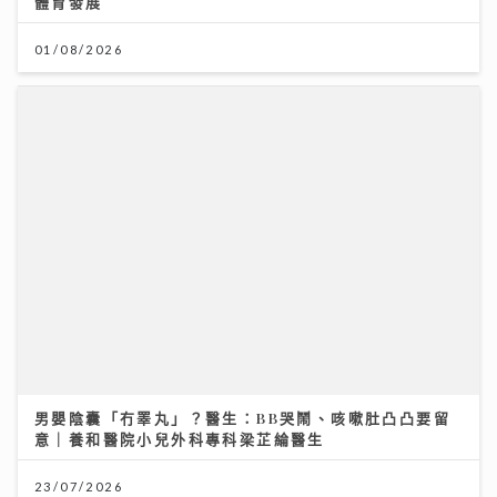
體育發展
01/08/2026
男嬰陰囊「冇睪丸」？醫生：BB哭鬧、咳嗽肚凸凸要留
意｜養和醫院小兒外科專科梁芷綸醫生
23/07/2026