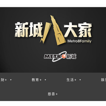
理財+
教育+
生活+
娛
慈善+