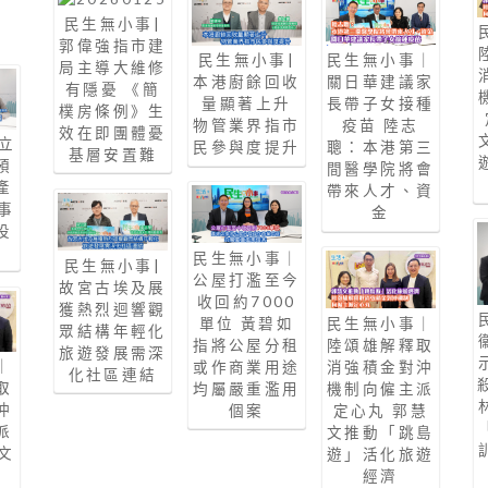
民生無小事|
郭偉強指市建
民生無小事|
民生無小事｜
局主導大維修
本港廚餘回收
關日華建議家
有隱憂 《簡
量顯著上升
長帶子女接種
樸房條例》生
物管業界指市
疫苗 陸志
效在即團體憂
立
民參與度提升
聰：本港第三
基層安置難
預
間醫學院將會
產
帶來人才、資
事
金
投
民生無小事｜
民生無小事|
公屋打濫至今
故宮古埃及展
收回約7000
獲熱烈迴響觀
單位 黃碧如
民生無小事｜
眾結構年輕化
指將公屋分租
陸頌雄解釋取
旅遊發展需深
｜
或作商業用途
消強積金對沖
化社區連結
取
均屬嚴重濫用
機制向僱主派
沖
個案
定心丸 郭慧
派
文推動「跳島
文
遊」活化旅遊
島
經濟