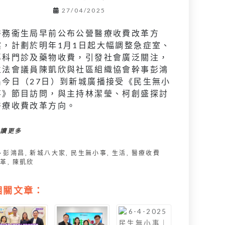
27/04/2025
醫務衞生局早前公布公營醫療收費改革方
案，計劃於明年1月1日起大幅調整急症室、
專科門診及藥物收費，引發社會廣泛關注，
立法會議員陳凱欣與社區組織協會幹事彭鴻
昌今日（27日）到新城廣播接受《民生無小
事》節目訪問，與主持林潔瑩、柯創盛探討
醫療收費改革方向。
閱讀更多
彭鴻昌
,
新城八大家
,
民生無小事
,
生活
,
醫療收費
改革
,
陳凱欣
相關文章：
民生無小事｜