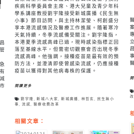
增
疾病科學委員會主席、港大兒童及青少年科
學系講座教授劉宇隆接受新城廣播《民生無
小事》節目訪問，與主持林潔瑩、柯創盛分
享本港流感情況及醫療工作進展。隨著寒冷
天氣持續，冬季流感備受關注。劉宇隆指，
本港夏季流感高峰已過，現時感染指標正回
昌
落至基線水平，但需密切觀察會否出現冬季
管
流感高峰。他強調，接種疫苗是最有效的預
三
防方法，並澄清即使曾感染流感，仍應接種
急
疫苗以獲得對其他病毒株的保護。
有
減
市
閱讀更多
劉宇隆
,
新城八大家
,
新城廣播
,
林哲玄
,
民生無小
事
,
流感
,
醫療收費改革
相關文章：