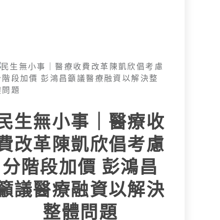
民生無小事｜醫療收
費改革陳凱欣倡考慮
分階段加價 彭鴻昌
籲議醫療融資以解決
整體問題