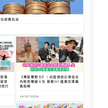
 成功財務自由
美容業
《灣區聲勢力》｜谷婭溦剖白曾低谷
專家深
內耗到懷疑人生 新歌MV搵黃宗澤義
勢而行
氣助陣
16/07/2026