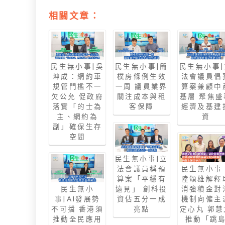
相關文章：
民生無小事|吳
民生無小事|簡
民生無小事|
坤成：網約車
樸房條例生效
法會議員倡
規管門檻不一
一周 議員業界
算案兼顧中
欠公允 促政府
關注成本與租
基層 聚焦盛
落實「的士為
客保障
經濟及基建
主、網約為
資
副」確保生存
空間
民生無小事|立
法會議員稱預
民生無小事
算案「平穩有
陸頌雄解釋
民生無小
遠見」 創科投
消強積金對
事|AI發展勢
資佔五分一成
機制向僱主
不可擋 香港須
亮點
定心丸 郭慧
推動全民應用
推動「跳