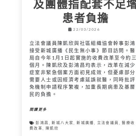
及團體指配套不足
患者負擔
22/03/2026
立法會議員陳凱欣與社區組織協會幹事彭鴻
接受新城廣播《民生無小事》節目訪問。醫
局自今年1月1日起實施的收費改革至今約
個月。陳凱欣及彭鴻昌均表示，改革在減少
症室非緊急個案方面初見成效，但憂慮部分
需要人士或因經濟考慮延誤就醫，同時批評
免機制申請程序繁複，加重長期病患及基層
民的負擔。
閱讀更多
彭鴻昌
,
新城八大家
,
新城廣播
,
立法會議員
,
醫療收
費改革
,
陳凱欣