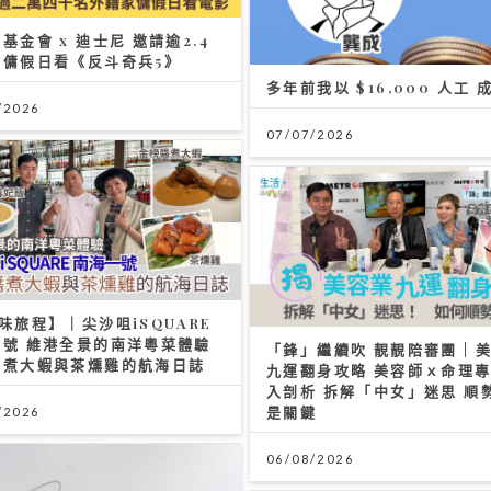
基金會 x 迪士尼 邀請逾2.4
外傭假日看《反斗奇兵5》
多年前我以 $16,000 人工
/2026
07/07/2026
味旅程】｜尖沙咀iSQUARE
一號 維港全景的南洋粵菜體驗
「鋒」繼續吹 靚靚陪審團 | 
醬煮大蝦與茶燻雞的航海日誌
九運翻身攻略 美容師ｘ命理
入剖析 拆解「中女」迷思 順
是關鍵
/2026
06/08/2026