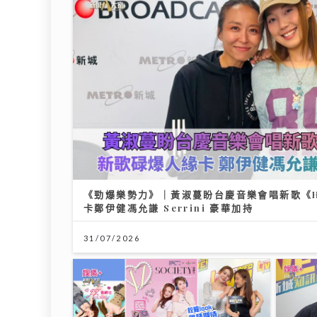
《勁爆樂勢力》｜黃淑蔓盼台慶音樂會唱新歌《Hey
卡鄭伊健馮允謙 Serrini 豪華加持
31/07/2026