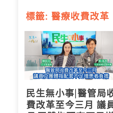
L
e
I
i
r
標籤:
醫療收費改革
n
n
k
民生無小事|醫管局
費改革至今三月 議