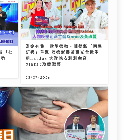
沿途有我｜歐陽德勛、陳德彰「同屆
解「七
新秀」重聚 陳德彰爆黃耀光曾邀重
趨勢
組Raidas 大讚晚安莉莉主音
Sinnie及黃淑蔓
23/07/2026