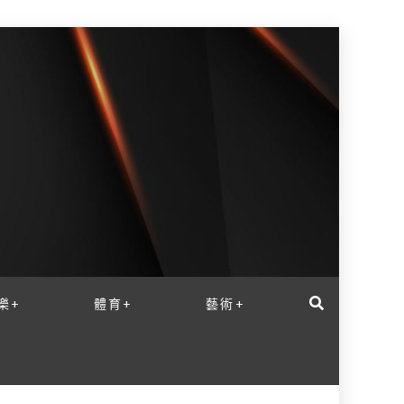
樂+
體育+
藝術+