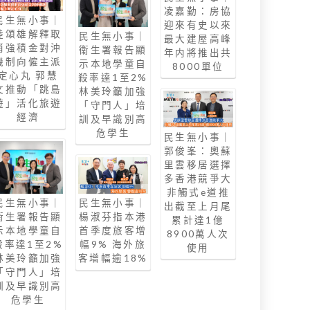
凌嘉勤：房協
民生無小事｜
迎來有史以來
陸頌雄解釋取
民生無小事｜
最大建屋高峰
消強積金對沖
衞生署報告顯
年内將推出共
機制向僱主派
示本地學童自
8000單位
定心丸 郭慧
殺率達1至2%
文推動「跳島
林美玲籲加強
遊」活化旅遊
「守門人」培
經濟
訓及早識別高
危學生
民生無小事｜
郭俊峯：奧蘇
里雲移居選擇
多香港競爭大
非觸式e道推
民生無小事｜
民生無小事｜
出截至上月尾
衞生署報告顯
楊淑芬指本港
累計達1億
示本地學童自
首季度旅客增
8900萬人次
殺率達1至2%
幅9% 海外旅
使用
林美玲籲加強
客增幅逾18%
「守門人」培
訓及早識別高
危學生