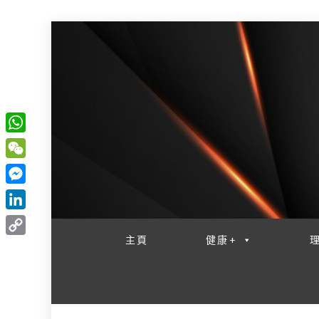
W
一網睇盡 八家大成
h
W
a
e
M
t
C
e
L
s
h
s
i
主頁
健康+
A
C
a
s
n
p
o
t
e
k
p
p
n
e
y
g
d