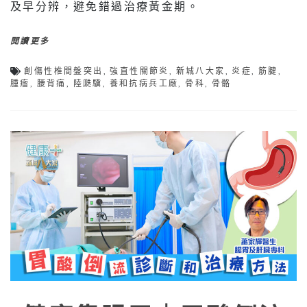
及早分辨，避免錯過治療黃金期。
閱讀更多
創傷性椎間盤突出
,
強直性關節炎
,
新城八大家
,
炎症
,
筋腱
,
腫瘤
,
腰背痛
,
陸瓞驥
,
養和抗病兵工廠
,
骨科
,
骨骼