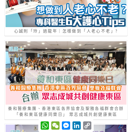
心誠則「玲」過龍年｜怎樣做到「⼈老⼼不老」?
養和醫療集團、香港東區各界協會及聖雅各福群會合辦
「養和東區健康同樂日」 眾志成城共創健康東區
W
W
M
L
C
h
e
e
i
o