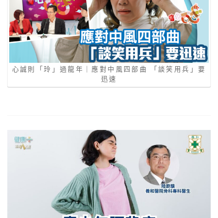
心誠則「玲」過龍年｜應對中風四部曲 「談笑⽤兵」要
迅速