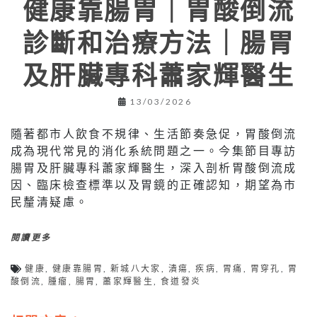
健康靠腸胃｜胃酸倒流
診斷和治療方法｜腸胃
及肝臟專科蕭家輝醫生
13/03/2026
隨著都市人飲食不規律、生活節奏急促，胃酸倒流
成為現代常見的消化系統問題之一。今集節目專訪
腸胃及肝臟專科蕭家輝醫生，深入剖析胃酸倒流成
因、臨床檢查標準以及胃鏡的正確認知，期望為市
民釐清疑慮。
閱讀更多
健康
,
健康靠腸胃
,
新城八大家
,
潰瘍
,
疾病
,
胃痛
,
胃穿孔
,
胃
酸倒流
,
腫瘤
,
腸胃
,
蕭家輝醫生
,
食道發炎