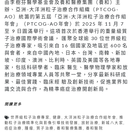
由李樹芬醫學基金會及養和醫療集團（養和）主
辦、亞洲-大洋洲粒子治療合作組織（PTCOG-
AO）統籌的第五屆「亞洲-大洋洲粒子治療合作組
年會」（PTCOG-AO年會）於 2025 年 11 月 7
至 9 日圓滿舉行。這項首次於香港舉行的重量級質
子治療國際學術會議， 匯聚全球逾 30 位世界級粒
子治療專家，吸引來自 16 個國家及地區近 600 名
與會者，來自中國內地、日本、台灣、南韓、新加
坡、印度、澳洲、比利時、英國及美國等各地專
家，包括科研學者、臨床 醫生、醫學物理學家和放
射治療領域專業人員等共聚一堂，分享最新科研成
果、最佳實踐、臨床經 驗及創新技術，促進業界知
識交流與合作，為精準癌症治療開創新局。
閱讀更多
世界級粒子治療專家
,
健康
,
大洋洲粒子治療合作組年會
,
推
動粒子治療精準化與影像引導技術發展
,
放射治療
,
新城八大家
,
癌症治療
,
腫瘤
,
質子治療
,
養和醫療集團
,
養和醫院