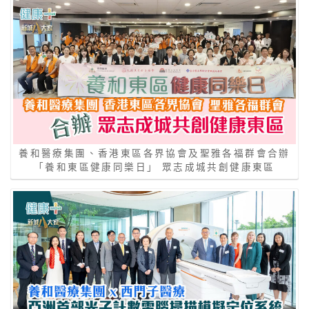
養和醫療集團、香港東區各界協會及聖雅各福群會合辦
「養和東區健康同樂日」 眾志成城共創健康東區