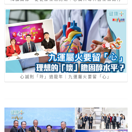
心誠則「玲」過龍年｜九運屬火要留「⼼」