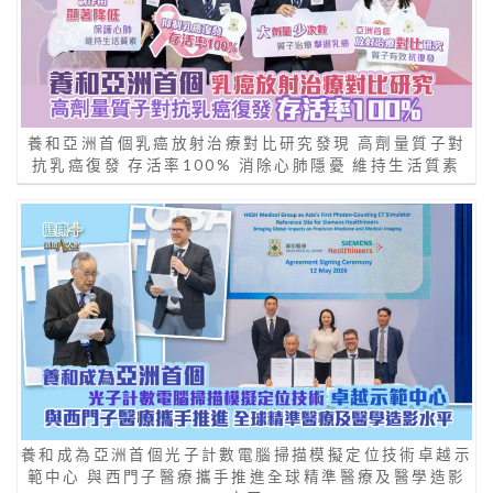
養和亞洲首個乳癌放射治療對比研究發現 高劑量質子對
抗乳癌復發 存活率100% 消除心肺隱憂 維持生活質素
養和成為亞洲首個光子計數電腦掃描模擬定位技術卓越示
範中心 與西門子醫療攜手推進全球精準醫療及醫學造影