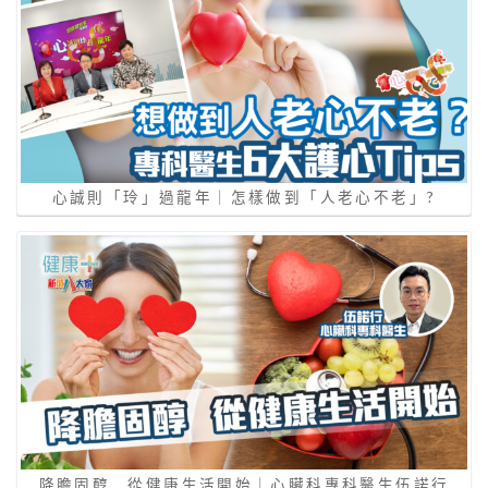
心誠則「玲」過龍年｜怎樣做到「⼈老⼼不老」?
降膽固醇 從健康生活開始｜心臟科專科醫生伍諾行