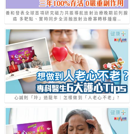
養和發表全球首項研究磁力共振導航放射治療晚期前列腺
癌 多靶點、實時同步全消融放射治療寡轉移腫瘤…
心誠則「玲」過龍年｜怎樣做到「⼈老⼼不老」?