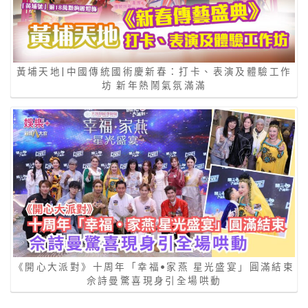
黃埔天地|中國傳統國術慶新春：打卡、表演及體驗工作
坊 新年熱鬧氣氛滿滿
《開心大派對》十周年「幸福•家燕 星光盛宴」圓滿結束
佘詩曼驚喜現身引全場哄動