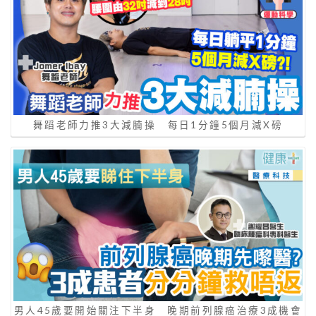
舞蹈老師力推3大減腩操 每日1分鐘5個月減X磅
男人45歲要開始關注下半身 晚期前列腺癌治療3成機會