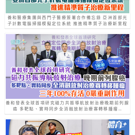
養和醫療集團與西門子醫療簽署合作備忘錄 亞洲首部光
子計數電腦掃描模擬定位系統 推進精準質子治療新里程
養和發表全球首項研究磁力共振導航放射治療晚期前列腺
癌 多靶點、實時同步全消融放射治療寡轉移腫瘤…