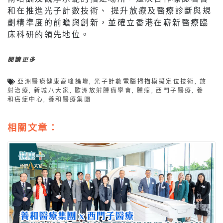
和在推進光子計數技術、 提升放療及醫療診斷與規
劃精準度的前瞻與創新，並確立香港在嶄新醫療臨
床科研的領先地位。
閱讀更多
亞洲醫療健康高峰論壇
,
光子計數電腦掃描模擬定位技術
,
放
射治療
,
新城八大家
,
歐洲放射腫瘤學會
,
腫瘤
,
西門子醫療
,
養
和癌症中心
,
養和醫療集團
相關文章：