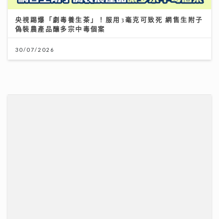
外遊注意！「本迪布焦病毒」暫無特效藥無疫苗 醫生教
你嚴防伊波拉｜養和醫院感染及傳染病科專科醫生徐詩駿
醫生
30/07/2026