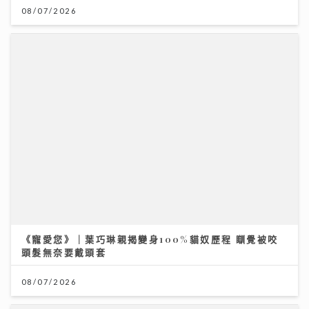
投資博覽壓軸場：AI熱潮降溫 市場風險升溫 輪證定律揭
示散戶警號
12/07/2026