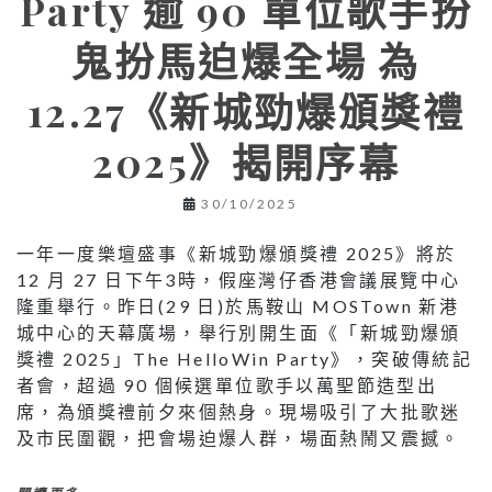
Party 逾 90 單位歌手扮
鬼扮馬迫爆全場 為
12.27《新城勁爆頒獎禮
2025》揭開序幕
30/10/2025
一年一度樂壇盛事《新城勁爆頒獎禮 2025》將於
12 月 27 日下午3時，假座灣仔香港會議展覽中心
隆重舉行。昨日(29 日)於馬鞍山 MOSTown 新港
城中心的天幕廣場，舉行別開生面《「新城勁爆頒
獎禮 2025」The HelloWin Party》，突破傳統記
者會，超過 90 個候選單位歌手以萬聖節造型出
席，為頒獎禮前夕來個熱身。現場吸引了大批歌迷
及市民圍觀，把會場迫爆人群，場面熱鬧又震撼。