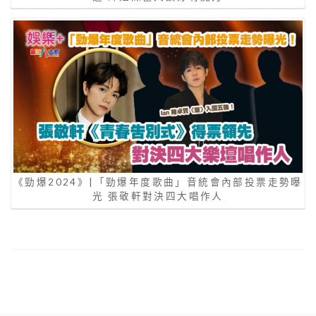
《勁爆2024》|「勁爆年度歌曲」音統會內部投票走勢曝
光 張敬軒對決四大唱作人