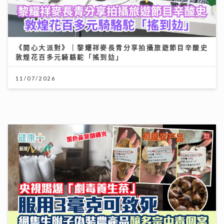
央視踢爆「劇毒養生茶」！服用3毫克可致死 網售生附子
偽裝農產品釀多宗中毒個案
30/07/2026