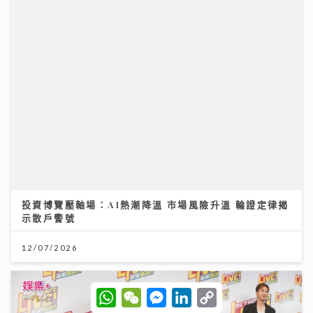
《勁爆樂勢力》｜周吉佩廣州一日三場熱血Busking 新
歌放閃甜到入心太太竟說「唔好聽」
28/07/2026
W
W
M
L
C
h
e
e
i
o