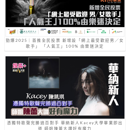
勁爆2025｜首推全民投票 新增設「網上最受歡迎男／女
歌手」 「人氣王」100% 由樂迷決定
憑獨特歌聲完勝過百對手 華納新人Kacey大學畢業即出
道 師姐陳蕾大讚好有魔力