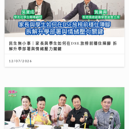
民生無小事｜家長與學生如何在DSE放榜前穩住陣腳 拆
解升學部署與情緒壓力關鍵
12/07/2026
《開心大派對》｜黎耀祥麥長青分享拍攝旅遊節目辛酸史
敦煌花百多元騎駱駝「搖到攰」
11/07/2026