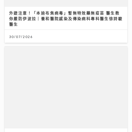
夏秋交接困擾肌膚 應對醣化羰基化有辦法｜鑽石美肌密
碼
03/08/2026
「鋒」繼續吹 | 家用美容儀器成效成疑 行家揭功率不足