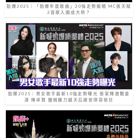
勁爆2025｜「勁爆年度歌曲」20強走勢揭曉 MC張天賦
2首歌入圍成大熱？
勁爆2025｜男女歌手最新10強走勢曝光 張家輝激戰姜
濤 陳卓賢 鹽焗雞力撼天后謝安琪容祖兒