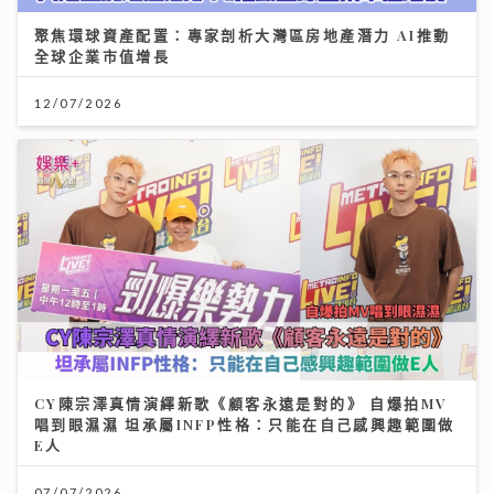
聚焦環球資產配置：專家剖析大灣區房地產潛力 AI推動
全球企業市值增長
12/07/2026
CY陳宗澤真情演繹新歌《顧客永遠是對的》 自爆拍MV
唱到眼濕濕 坦承屬INFP性格：只能在自己感興趣範圍做
E人
07/07/2026