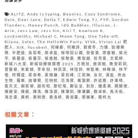
閱讀更多
ALITZ
,
Andy is typing
,
Beanies
,
Cozy Syndrome
,
Dale
,
Dear Jane
,
Delta T
,
Edwin Tong
,
FJ
,
FYP
,
Gordon
Flanders
,
Honey Punch
,
IdG Bubbles
,
Illusion
,
J.
Arie
,
Jess Law
,
Jess Sin
,
Kiri T
,
Kowloon K
,
Locksmiths
,
Michael C
,
Moon Tang
,
One Take-off
,
Riiana
,
Soler
,
The HelloWin Party
,
VIVA
,
Vivian Lai 肥
肥人
,
XIX
,
Yusobeit
,
何榛綦
,
何雁詩
,
劉君冬
,
力臻
,
勁爆樂
隊
,
半肥瘦
,
吳若希
,
周卓盈
,
咖啡因公園
,
安俊豪
,
廖嘉敏
,
張光
宇
,
張蔓姿
,
張蔓莎
,
張進翹
,
張馳豪
,
應智越
,
拾荒客
,
文凱婷
,
新城八大家
,
新城勁爆頒獎禮 2025
,
方皓玟
,
施匡翹
,
晚安莉莉
,
曾傲棐
,
朱紫嬈
,
李幸倪
,
林奕匡
,
林愷鈴
,
林智樂
,
林暐竣
,
林芊
瑩
,
柯驛誼
,
梁崇希
,
梁煒謙
,
梁釗峰
,
江若琳
,
泳兒
,
湯盈
,
熱血
生物
,
羅樂
,
胡肇賢
,
范明熙
,
范浩賢
,
萬聖節
,
許廷鏗
,
許東晴
,
詹天文
,
謝家榮
,
趙亮昭
,
鄭杞瑤
,
鄺旨呈
,
釗彤
,
鍾柔美
,
開鎖佬
,
陳健安
,
陳懿
,
陳浩
,
陳浩源
,
陳肇鈞
,
陳肇麟
,
顏卓彬
,
馬天佑
,
馮志豪
,
黃妍
,
黃明德
,
黃洛妍
,
黃淑蔓
,
黎展峯
,
龔柯允
相關文章：