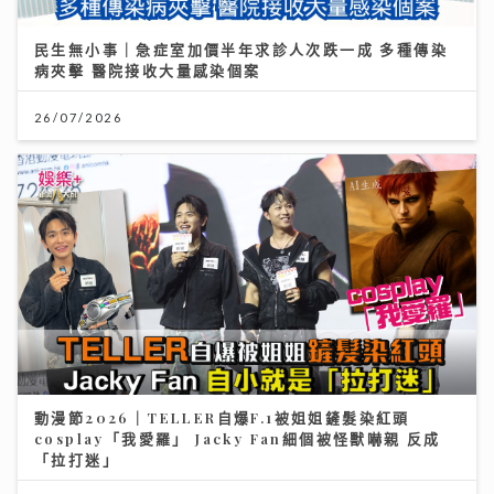
民生無小事｜急症室加價半年求診人次跌一成 多種傳染
病夾擊 醫院接收大量感染個案
26/07/2026
動漫節2026｜TELLER自爆F.1被姐姐鏟髮染紅頭
cosplay「我愛羅」 Jacky Fan細個被怪獸嚇親 反成
「拉打迷」