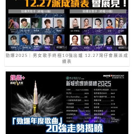
勁爆2025｜男女歌手終極10強出爐 12.27灣仔會展派成
績表