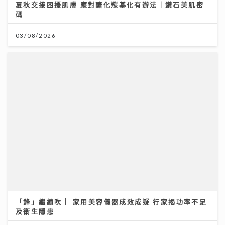
及衞生隱患
08/07/2026
《寵愛您》｜葉巧琳親揭變身100%貓奴歷程 瞓覺被咬
頭髮無奈要戴頭套
08/07/2026