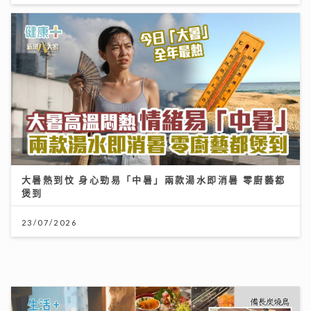
大暑熱到忟 身心勁易「中暑」兩款湯水即消暑 零廚藝都
煲到
23/07/2026