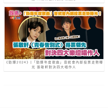
《勁爆2024》|「勁爆年度歌曲」音統會內部投票走勢曝
光 張敬軒對決四大唱作人