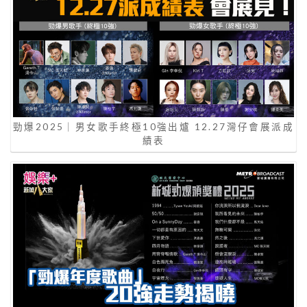
勁爆2025｜男女歌手終極10強出爐 12.27灣仔會展派成
績表