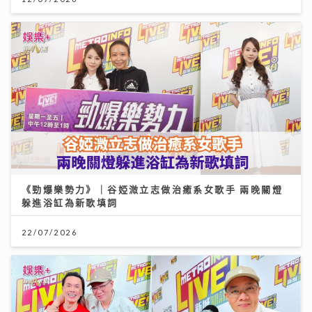
《勁爆樂勢力》｜谷婭溦立志做治癒系女歌手 兩晚關燈
躲進浴缸為新歌填詞
22/07/2026