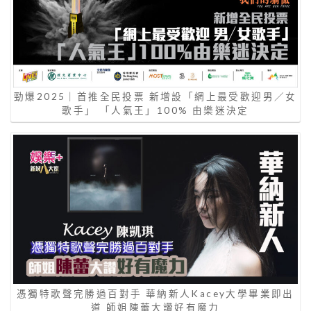
勁爆2025｜首推全民投票 新增設「網上最受歡迎男／女
歌手」 「人氣王」100% 由樂迷決定
憑獨特歌聲完勝過百對手 華納新人Kacey大學畢業即出
道 師姐陳蕾大讚好有魔力