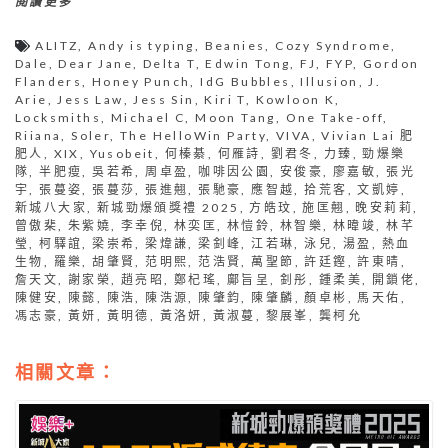
閱讀更多
ALITZ
,
Andy is typing
,
Beanies
,
Cozy Syndrome
,
Dale
,
Dear Jane
,
Delta T
,
Edwin Tong
,
FJ
,
FYP
,
Gordon
Flanders
,
Honey Punch
,
IdG Bubbles
,
Illusion
,
J.
Arie
,
Jess Law
,
Jess Sin
,
Kiri T
,
Kowloon K
,
Locksmiths
,
Michael C
,
Moon Tang
,
One Take-off
,
Riiana
,
Soler
,
The HelloWin Party
,
VIVA
,
Vivian Lai 肥
肥人
,
XIX
,
Yusobeit
,
何榛綦
,
何雁詩
,
劉君冬
,
力臻
,
勁爆樂
隊
,
半肥瘦
,
吳若希
,
周卓盈
,
咖啡因公園
,
安俊豪
,
廖嘉敏
,
張光
宇
,
張蔓姿
,
張蔓莎
,
張進翹
,
張馳豪
,
應智越
,
拾荒客
,
文凱婷
,
新城八大家
,
新城勁爆頒獎禮 2025
,
方皓玟
,
施匡翹
,
晚安莉莉
,
曾傲棐
,
朱紫嬈
,
李幸倪
,
林奕匡
,
林愷鈴
,
林智樂
,
林暐竣
,
林芊
瑩
,
柯驛誼
,
梁崇希
,
梁煒謙
,
梁釗峰
,
江若琳
,
泳兒
,
湯盈
,
熱血
生物
,
羅樂
,
胡肇賢
,
范明熙
,
范浩賢
,
萬聖節
,
許廷鏗
,
許東晴
,
詹天文
,
謝家榮
,
趙亮昭
,
鄭杞瑤
,
鄺旨呈
,
釗彤
,
鍾柔美
,
開鎖佬
,
陳健安
,
陳懿
,
陳浩
,
陳浩源
,
陳肇鈞
,
陳肇麟
,
顏卓彬
,
馬天佑
,
馮志豪
,
黃妍
,
黃明德
,
黃洛妍
,
黃淑蔓
,
黎展峯
,
龔柯允
相關文章：