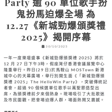
Party 逾 90 單位歌手扮
鬼扮馬迫爆全場 為
12.27《新城勁爆頒獎禮
2025》揭開序幕
30/10/2025
一年一度樂壇盛事《新城勁爆頒獎禮 2025》將於
12 月 27 日下午3時，假座灣仔香港會議展覽中心
隆重舉行。昨日(29 日)於馬鞍山 MOSTown 新港
城中心的天幕廣場，舉行別開生面《「新城勁爆頒
獎禮 2025」The HelloWin Party》，突破傳統記
者會，超過 90 個候選單位歌手以萬聖節造型出
席，為頒獎禮前夕來個熱身。現場吸引了大批歌迷
及市民圍觀，把會場迫爆人群，場面熱鬧又震撼。