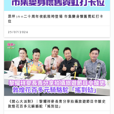
昂坪360二十周年夜航限時登場 市集變身懷舊霓虹打卡
位
25/07/2026
《開心大派對》｜黎耀祥麥長青分享拍攝旅遊節目辛酸史
敦煌花百多元騎駱駝「搖到攰」