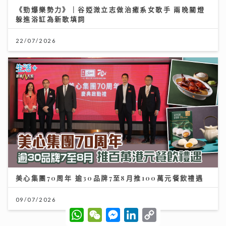
《勁爆樂勢力》｜谷婭溦立志做治癒系女歌手 兩晚關燈
躲進浴缸為新歌填詞
22/07/2026
美心集團70周年 逾30品牌7至8月推100萬元餐飲禮遇
09/07/2026
W
W
M
L
C
h
e
e
i
o