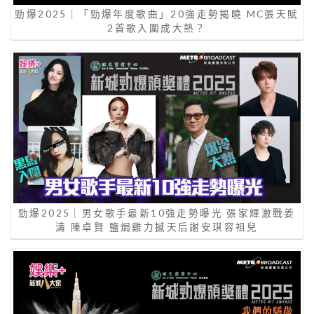
勁爆2025｜「勁爆年度歌曲」20強走勢揭曉 MC張天賦
2首歌入圍成大熱？
勁爆2025｜男女歌手最新10強走勢曝光 張家輝激戰姜
濤 陳卓賢 鹽焗雞力撼天后謝安琪容祖兒