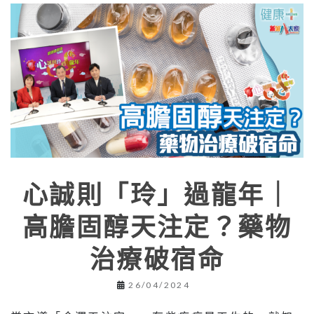
心誠則「玲」過龍年｜
⾼膽固醇天注定？藥物
治療破宿命
26/04/2024