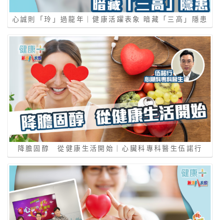
心誠則「玲」過龍年｜健康活躍表象 暗藏「三⾼」隱患
降膽固醇 從健康生活開始｜心臟科專科醫生伍諾行