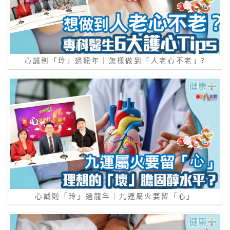
心誠則「玲」過龍年｜怎樣做到「⼈老⼼不老」?
心誠則「玲」過龍年｜九運屬火要留「⼼」