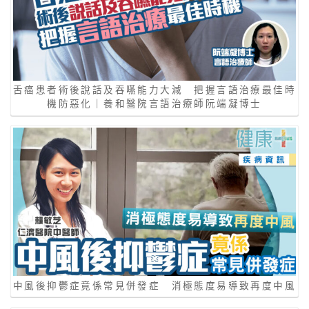
舌癌患者術後說話及吞嚥能力大減 把握言語治療最佳時
機防惡化｜養和醫院言語治療師阮端凝博士
中風後抑鬱症竟係常見併發症 消極態度易導致再度中風