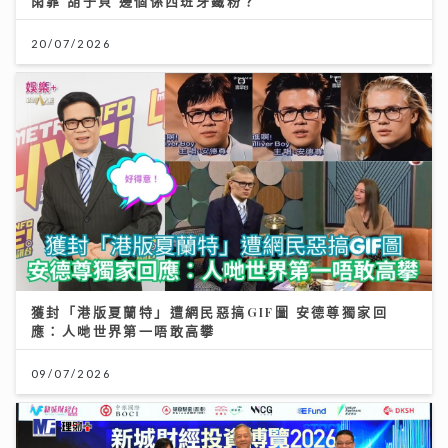
雨霏 胡子貝 邊個係西班牙鐵粉？
20/07/2026
獲封「港版夏蘭特」遭網民惡搞GIF圖 安德尊獨家回
應：人哋世界第一唔敢高攀
09/07/2026