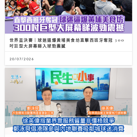
世界盃決賽｜球迷逼爆黃埔美食坊直擊西班牙奪冠 300
吋巨型大屏幕睇入球勁震撼
20/07/2026