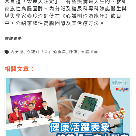
常⾔道「命運天注定」，有些疾病是天⽣的，就如
家族性⾼膽固醇。內分泌及糖尿科專科陳諾醫⽣與
堪輿學家麥玲玲師傅在《⼼誠則玲過⿓年》節⽬
中，介紹家族性⾼膽固醇及其治療⽅法。
閱讀更多
內分泌
,
心誠則「玲」過龍年
,
陳諾
,
高膽固醇
相關文章：