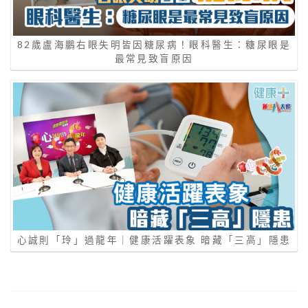
82歲盧海鵬右眼失明皆因糖尿病！眼科醫生：糖尿眼是
最常見致盲原因
心誠則「玲」過龍年｜健康活躍表象 暗藏「三⾼」隱患