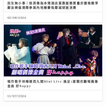
民生無小事｜徐英偉指本港酒店業靠服務質量非價格競爭
鄭泳舜倡港隊參與內地聯賽吸鄰城球迷消費
02/08/2026
唱作歌手林暐竣西九開Mini Live 換足5套戰衣翻唱偶像
金曲 好happy
11/07/2026