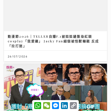
動漫節2026｜TELLER自爆F.1被姐姐鏟髮染紅頭
cosplay「我愛羅」 Jacky Fan細個被怪獸嚇親 反成
「拉打迷」
26/07/2026
W
W
M
L
C
h
e
e
i
o
獲封「港版夏蘭特」遭網民惡搞GIF圖 安德尊獨家回