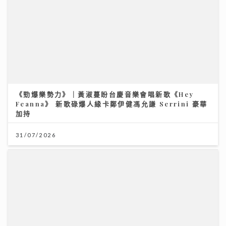
《勁爆樂勢力》｜黃淑蔓盼台慶音樂會唱新歌《Hey
Feanna》 新歌碌爆人緣卡鄭伊健馮允謙 Serrini 豪華
加持
31/07/2026