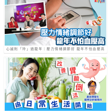
心誠則「玲」過龍年｜壓⼒情緒調節好 ⿓年不怕⾎壓⾼