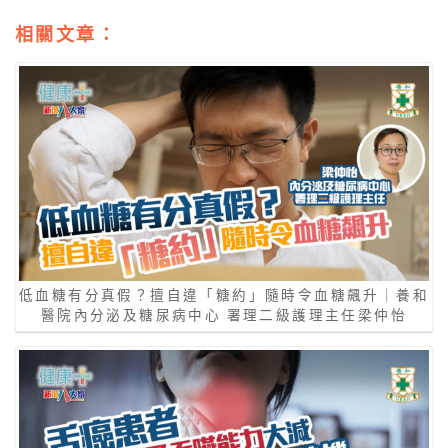
相關文章：
低血糖有分真假？擅自違「糖約」隨時令血糖飆升｜養和
醫院內分泌及糖尿病中心 署理二級護理主任梁仲怡