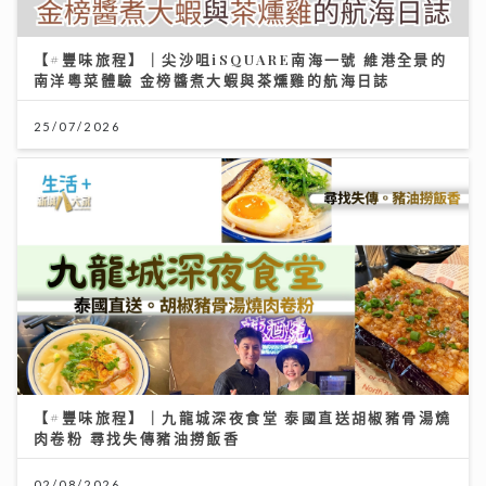
【#豐味旅程】｜尖沙咀iSQUARE南海一號 維港全景的
南洋粵菜體驗 金榜醬煮大蝦與茶燻雞的航海日誌
25/07/2026
【#豐味旅程】｜九龍城深夜食堂 泰國直送胡椒豬骨湯燒
肉卷粉 尋找失傳豬油撈飯香
02/08/2026