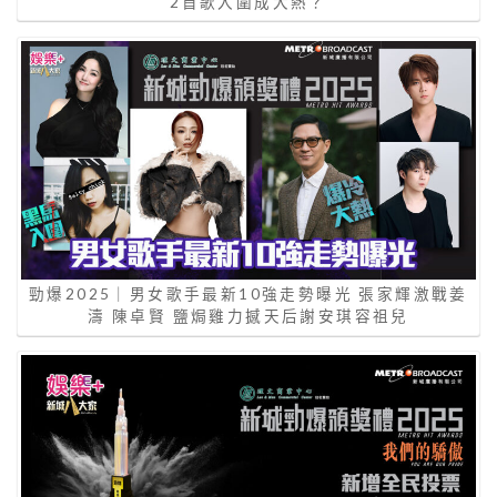
2首歌入圍成大熱？
勁爆2025｜男女歌手最新10強走勢曝光 張家輝激戰姜
濤 陳卓賢 鹽焗雞力撼天后謝安琪容祖兒