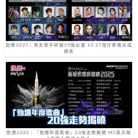
勁爆2025｜男女歌手終極10強出爐 12.27灣仔會展派成
績表
勁爆2025｜「勁爆年度歌曲」20強走勢揭曉 MC張天賦