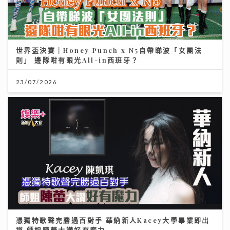
世界盃決賽｜Honey Punch x N5自帶睇波「女團法
則」 邊隊咁有眼光All-in西班牙？
23/07/2026
憑獨特歌聲完勝過百對手 華納新人Kacey大學畢業即出
道 師姐陳蕾大讚好有魔力