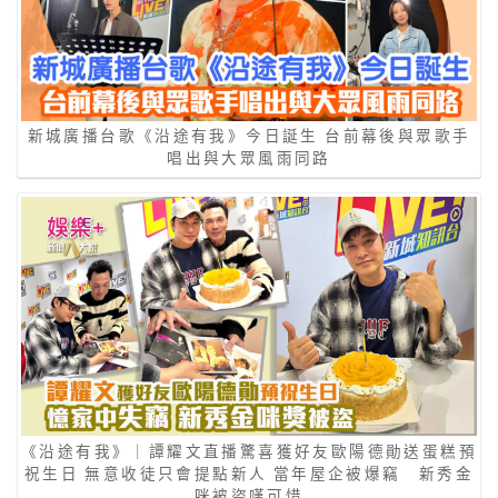
新城廣播台歌《沿途有我》今日誕生 台前幕後與眾歌手
唱出與大眾風雨同路
《沿途有我》｜譚耀文直播驚喜獲好友歐陽德勛送蛋糕預
祝生日 無意收徒只會提點新人 當年屋企被爆竊 新秀金
咪被盜嘆可惜