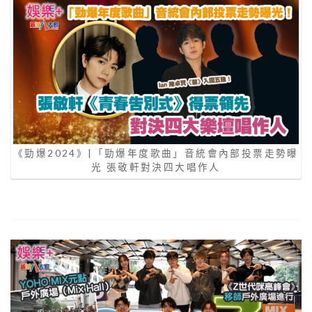
《勁爆2024》|「勁爆年度歌曲」音統會內部投票走勢曝
光 張敬軒對決四大唱作人