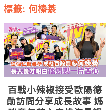
標籤:
何榛綦
百戰小辣椒接受歐陽德
勛訪問分享成長故事 媽