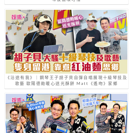
《沿途有我》｜鋼琴王子胡子貝自彈自唱展現十級琴技及
歌藝 歐陽德勛暖心送光酥餅 Matt《遙吻》家鄉