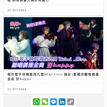
21/07/2026
唱作歌手林暐竣西九開Mini Live 換足5套戰衣翻唱偶像
金曲 好happy
11/07/2026
W
W
M
L
C
h
e
e
i
o