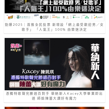
勁爆2025｜首推全民投票 新增設「網上最受歡迎男／女
歌手」 「人氣王」100% 由樂迷決定
憑獨特歌聲完勝過百對手 華納新人Kacey大學畢業即出
道 師姐陳蕾大讚好有魔力