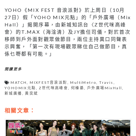
YOHO《MIX FEST 音浪派對》於上周日（10月
27日）假「YOHO MIX元點」的「戶外廣場（Mix
Hall）」揭開序幕，由新城知訊台〈Z世代咪高峰
會〉的T.MAX（海淦清）及JY擔任司儀，對於首次
移師到戶外面對觀眾做節目，兩位主持異口同聲表
示興奮，「第一次有現場觀眾睇住自己做節目，真
係乜嘢都有可能。」
閱讀更多
MATCH
,
MIXFEST音浪派對
,
MultiMetro
,
Travis
,
YOHOMIX元點
,
Z世代咪高峰會
,
何榛綦
,
戶外廣場MixHall
,
新城廣播
,
黃奕斌
相關文章：