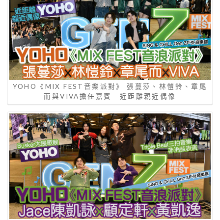
YOHO《MIX FEST音樂派對》 張蔓莎、林愷鈴、章尾
而與VIVA擔任嘉賓 近距離親近偶像