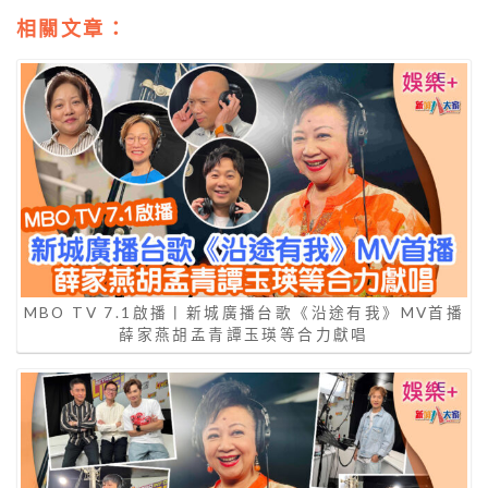
相關文章：
MBO TV 7.1啟播丨新城廣播台歌《沿途有我》MV首播
薛家燕胡孟青譚玉瑛等合力獻唱