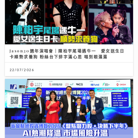
Jason20週年演唱會｜陳柏宇尾場遇牛一 愛女送生日
卡順勢求養狗 粉絲台下排字滿心思 唱到眼濕濕
22/07/2026