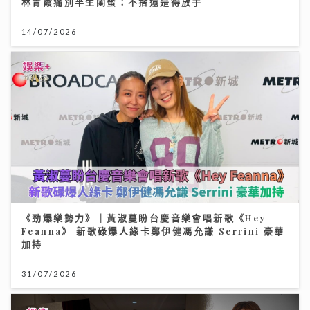
林青霞痛別半生閨蜜：不捨還是得放手
14/07/2026
《勁爆樂勢力》｜黃淑蔓盼台慶音樂會唱新歌《Hey
Feanna》 新歌碌爆人緣卡鄭伊健馮允謙 Serrini 豪華
加持
31/07/2026