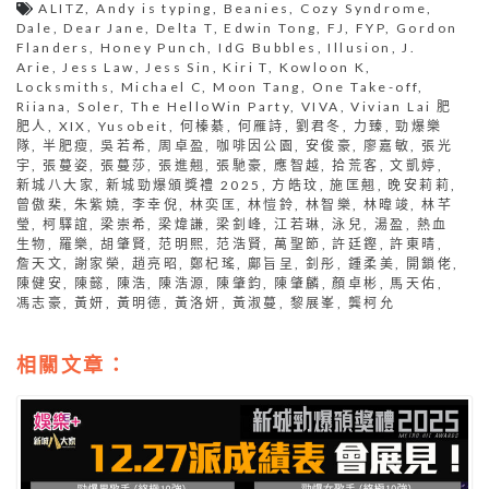
ALITZ
,
Andy is typing
,
Beanies
,
Cozy Syndrome
,
Dale
,
Dear Jane
,
Delta T
,
Edwin Tong
,
FJ
,
FYP
,
Gordon
Flanders
,
Honey Punch
,
IdG Bubbles
,
Illusion
,
J.
Arie
,
Jess Law
,
Jess Sin
,
Kiri T
,
Kowloon K
,
Locksmiths
,
Michael C
,
Moon Tang
,
One Take-off
,
Riiana
,
Soler
,
The HelloWin Party
,
VIVA
,
Vivian Lai 肥
肥人
,
XIX
,
Yusobeit
,
何榛綦
,
何雁詩
,
劉君冬
,
力臻
,
勁爆樂
隊
,
半肥瘦
,
吳若希
,
周卓盈
,
咖啡因公園
,
安俊豪
,
廖嘉敏
,
張光
宇
,
張蔓姿
,
張蔓莎
,
張進翹
,
張馳豪
,
應智越
,
拾荒客
,
文凱婷
,
新城八大家
,
新城勁爆頒獎禮 2025
,
方皓玟
,
施匡翹
,
晚安莉莉
,
曾傲棐
,
朱紫嬈
,
李幸倪
,
林奕匡
,
林愷鈴
,
林智樂
,
林暐竣
,
林芊
瑩
,
柯驛誼
,
梁崇希
,
梁煒謙
,
梁釗峰
,
江若琳
,
泳兒
,
湯盈
,
熱血
生物
,
羅樂
,
胡肇賢
,
范明熙
,
范浩賢
,
萬聖節
,
許廷鏗
,
許東晴
,
詹天文
,
謝家榮
,
趙亮昭
,
鄭杞瑤
,
鄺旨呈
,
釗彤
,
鍾柔美
,
開鎖佬
,
陳健安
,
陳懿
,
陳浩
,
陳浩源
,
陳肇鈞
,
陳肇麟
,
顏卓彬
,
馬天佑
,
馮志豪
,
黃妍
,
黃明德
,
黃洛妍
,
黃淑蔓
,
黎展峯
,
龔柯允
相關文章：