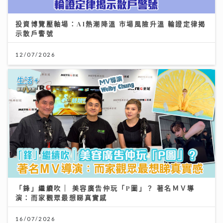
投資博覽壓軸場：AI熱潮降溫 市場風險升溫 輪證定律揭
示散戶警號
12/07/2026
「鋒」繼續吹 | 美容廣告仲玩「P圖」？ 著名ＭＶ導
演：而家觀眾最想睇真實感
16/07/2026