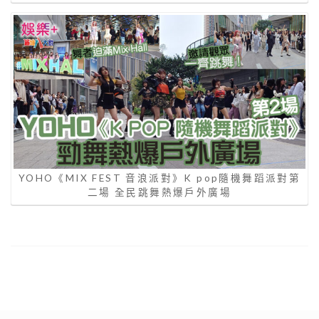
YOHO《MIX FEST 音浪派對》K pop隨機舞蹈派對第
二場 全民跳舞熱爆戶外廣場