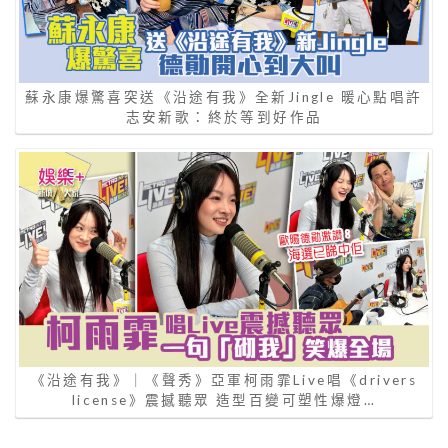
蘇永康爆驚喜突送《沿途有我》全新Jingle 暖心點唱許
志安新歌：終於等到好作品
《沿途有我》｜《聲秀》亞軍柯雨霏Live唱《drivers
license》震撼聽眾 造型百變可塑性爆燈…