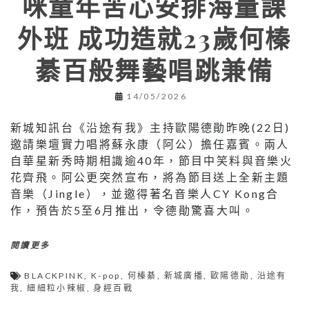
咪童年苦心安排海量課
外班 成功造就23歲何榛
綦百般舞藝唱跳兼備
14/05/2026
新城知訊台《沿途有我》主持歐陽德勛昨晚(22日)
邀請樂壇實力唱將蘇永康（阿公）擔任嘉賓。兩人
自華星新秀時期相識逾40年，節目中笑料與音樂火
花齊飛。阿公更突然宣布，將為節目送上全新主題
音樂（Jingle），並邀得著名音樂人CY Kong合
作，預告於5至6月推出，令德勛驚喜大叫。
閱讀更多
BLACKPINK
,
K-pop
,
何榛綦
,
新城廣播
,
歐陽德勛
,
沿途有
我
,
細細粒小辣椒
,
身經百戰