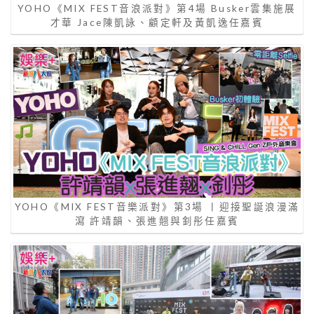
YOHO《MIX FEST音浪派對》第4場 Busker雲集施展
才華 Jace陳凱詠、顧定軒及黃凱逸任嘉賓
YOHO《MIX FEST音樂派對》第3場 丨迎接聖誕浪漫滿
瀉 許靖韻、張進翹與釗彤任嘉賓