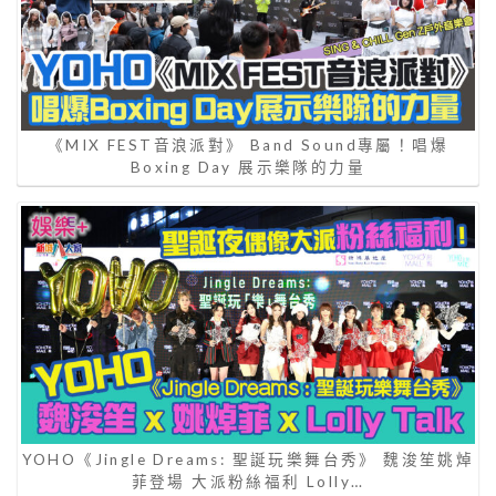
《MIX FEST音浪派對》 Band Sound專屬！唱爆
Boxing Day 展示樂隊的力量
YOHO《Jingle Dreams: 聖誕玩樂舞台秀》 魏浚笙姚焯
菲登場 大派粉絲福利 Lolly…