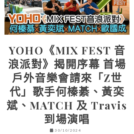
YOHO《MIX FEST 音
浪派對》揭開序幕 首場
戶外音樂會請來「Z世
代」歌手何榛綦、黃奕
斌、MATCH 及 Travis
到場演唱
30/10/2024