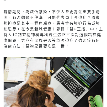
疫情期間，為減低感染，不少人會更為注重雙手清
潔，有否想過不停洗手可能代表患上強迫症？原來
強迫症是其中一種焦慮症，患者會有強迫行為或強
迫思想，在今集新城健康＋節目「醫+直播」中，主
持人JC請來精神科專科醫生張正平探討這個精神健
康問題。究竟有潔癖是否等於強迫症？強迫症有何
治療方法？藥物是否要吃足一世？