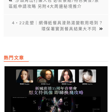
沙頭角出行懶人包 必去景點/特色美食/禁
區紙申請攻略 另附4大周邊秘境推介
4‧22走塑｜網傳紙餐具浸熱湯變軟用唔到？
環保署實測餐具結果大不同
熱門文章