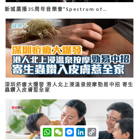
新城廣播35周年音樂會“Spectrum of…
深圳疥瘡大爆發 港人北上浸溫泉按摩勁易中招 寄生
蟲鑽入皮膚惹全家
W
W
M
L
C
h
e
e
i
o