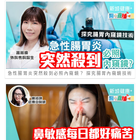
急性腸胃炎突然殺到必照內窺鏡？ 探究腸胃內窺鏡技術