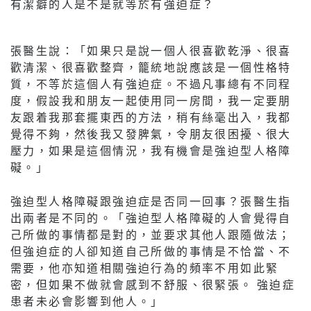
有潔癖的人是不是就等於有強迫症？
張醫生說：「如果只是說一個人很喜歡乾淨、很喜
歡清潔、很喜歡整齊，籠統地說應該是一個性格特
質，不等於這個人有強迫症。不過凡事總有不同程
度，假設我和朋友一起使用同一房間，我一定要朋
友跟着我那套擺東西的方法，稍有絲毫出入，我都
覺得不夠，然後我又發脾氣，令朋友很困擾、很大
壓力，如果是這個情況，我有機會是強迫型人格障
礙。」
強迫型人格障礙跟強迫症是否同一回事？張醫生指
出兩者是不同的。「強迫型人格障礙的人會覺得自
己所做的事情都是對的，並要求其他人跟隨做法；
但強迫症的人卻知道自己所做的事情是不恰當、不
需要，他亦知道相關強迫行為的頻率不用如此緊
密，但如果不做就會感到不舒服、很緊張。 強迫症
患者未必會影響到他人。」