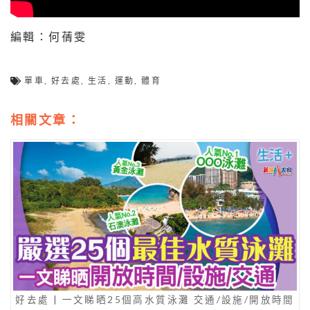
編輯：何蒨雯
單車
,
好去處
,
生活
,
運動
,
體育
相關文章：
好去處 | 一文睇晒25個高水質泳灘 交通/設施/開放時間