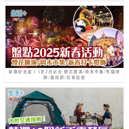
新春好去處 | 1至2月必去 煙花匯演/周末市集/熊貓燈
飾/藝術節/花車巡遊