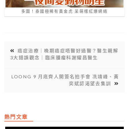
多圖！泰國極稀有黃金虎 呆萌樣紅爆網絡
癌症治療｜晚期癌症唔醫好過醫？醫生親解
3大錯誤觀念｜臨床腫瘤科謝耀昌醫生
LOONG 9 月底齊人開簽名拍手會 冼靖峰、黃
奕斌認渴望去集訓
熱門文章