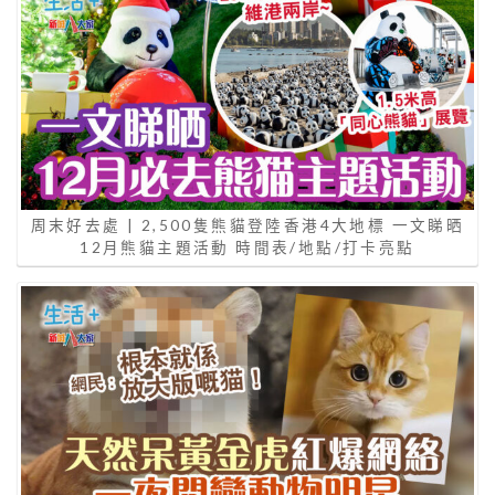
周末好去處 | 2,500隻熊貓登陸香港4大地標 一文睇晒
12月熊貓主題活動 時間表/地點/打卡亮點