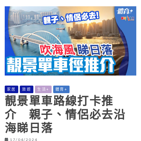
家居
旅遊
生活+
體育+
靚景單車路線打卡推
介 親子、情侶必去沿
海睇日落
17/04/2024