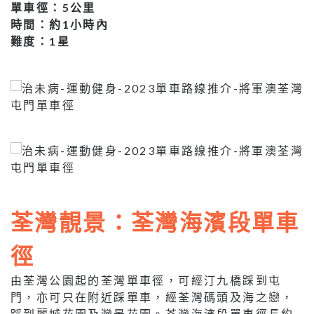
單車徑：5公里
時間：約1小時內
難度：1星
荃灣靚景：荃灣海濱段單車
徑
由荃灣公園起的荃灣單車徑，可經汀九橋踩到屯
門，亦可只在附近踩單車，經荃灣碼頭及海之戀，
踩到麗城花園及灣景花園。荃灣海濱段單車徑長約