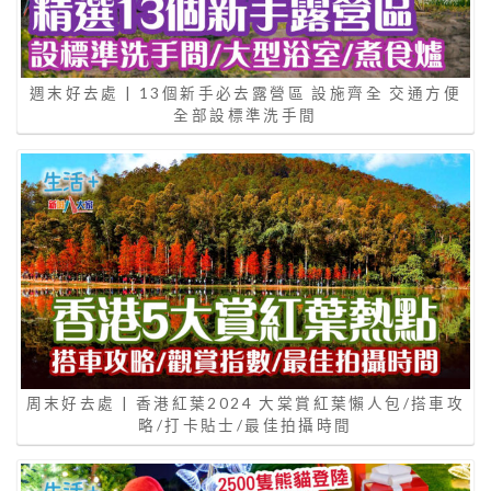
週末好去處 | 13個新手必去露營區 設施齊全 交通方便
全部設標準洗手間
周末好去處 | 香港紅葉2024 大棠賞紅葉懶人包/搭車攻
略/打卡貼士/最佳拍攝時間