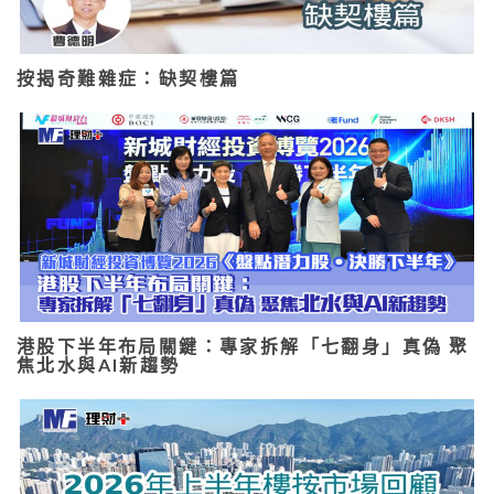
按揭奇難雜症：缺契樓篇
港股下半年布局關鍵：專家拆解「七翻身」真偽 聚
焦北水與AI新趨勢