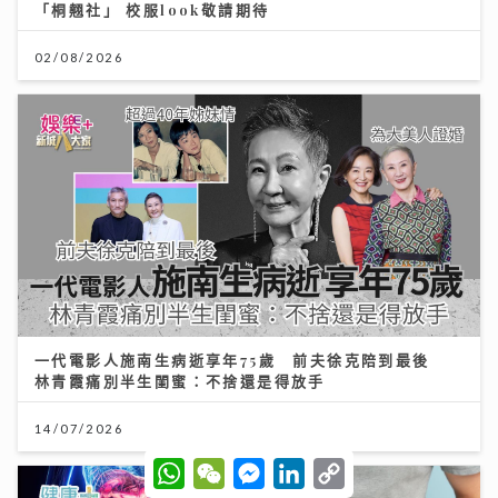
「桐翹社」 校服look敬請期待
02/08/2026
一代電影人施南生病逝享年75歲 前夫徐克陪到最後
林青霞痛別半生閨蜜：不捨還是得放手
14/07/2026
W
W
M
L
C
h
e
e
i
o