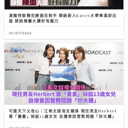
憑獨特歌聲完勝過百對手 華納新人Kacey大學畢業即出
道 師姐陳蕾大讚好有魔力
21/07/2026
可連天下父母心｜江希文談母女關係 現任男友Herbert
靠「畫畫」冧掂13歲女兒 自爆曾因管教問題「炒大鑊」