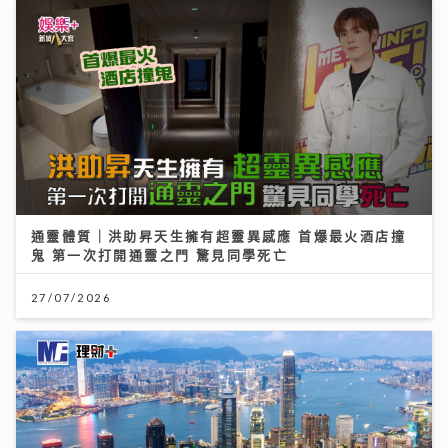
通靈體質｜洪助昇天生擁有超靈異感應 首爆最火酒店撞
鬼 第一次打開通靈之門 驚見同學死亡
27/07/2026