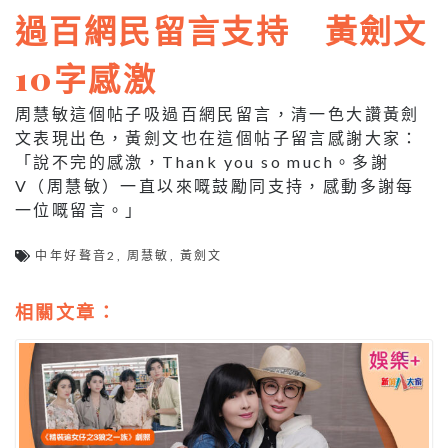
過百網民留言支持 黃劍文
10字感激
周慧敏這個帖子吸過百網民留言，清一色大讚黃劍
文表現出色，黃劍文也在這個帖子留言感謝大家：
「說不完的感激，
Thank you so much
。多謝
V
（周慧敏）一直以來嘅鼓勵同支持，感動多謝每
一位嘅留言。」
中年好聱音2
,
周慧敏
,
黃劍文
相關文章：