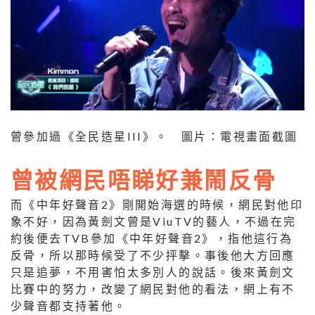
曾參加過
《全民造星
III
》。
圖片：電視畫面截圖
曾被網民唔睇好兼鬧反骨
而《中年好聲音
2
》剛開始海選的時候，網民對他印
象不好，因為黃劍文曾是
ViuTV
的藝人，不過在完
約後便去
TVB
參加《中年好聲音
2
》，指他這行為
反骨，所以那時候受了不少抨擊。事後他大方回應
只是追夢，不用害怕太多別人的說話。後來黃劍文
比賽中的努力，改變了網民對他的看法，網上有不
少聲音都支持著他。