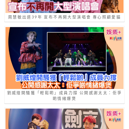
周慧敏出道39年 宣布不再開大型演唱會 專心照顧愛貓
劉威煌開騷獲「輕鬆啲」成員力撐 公開感謝太太：佢爭
啲情緒爆煲