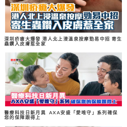
深圳疥瘡大爆發 港人北上浸溫泉按摩勁易中招 寄生
蟲鑽入皮膚惹全家
醫療科技日新月異 AXA安盛「愛唯守」系列確保
您的保障跟得上