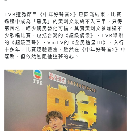
TVB
選秀節目《中年好聲音
2
》已圓滿結束，比賽
過程中成為「黑馬」的黃劍文最終不入三甲，只得
第四名，唔少網民替他可惜。其實黃劍文參加過不
少歌唱比賽，包括台灣的《超級偶像》、
TVB
舉辦
的《超級巨聲》、
ViuTV
的《全民造星
III
》，入行
十多年，比賽經驗豐富，雖然在《中年好聲音
2
》中
落敗，但依然無阻他追夢的心。