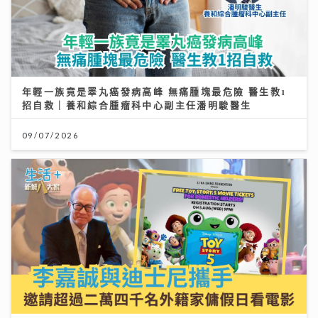
年輕一族竟是睪丸癌發病高峰 無痛腫塊最危險 醫生教1
招自救｜養和綜合腫瘤科中心副主任潘明駿醫生
09/07/2026