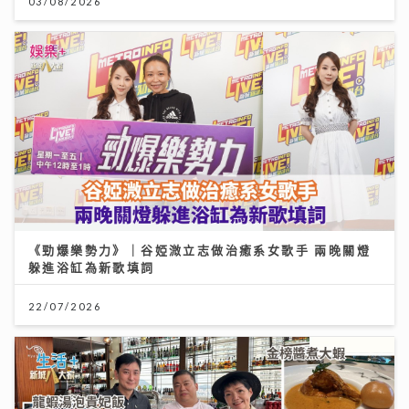
03/08/2026
《勁爆樂勢力》｜谷婭溦立志做治癒系女歌手 兩晚關燈
躲進浴缸為新歌填詞
22/07/2026