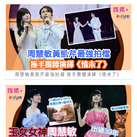
周慧敏黃凱芹最強拍檔 拖手攬腰演繹《情未了》