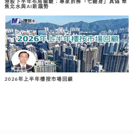
港股下半年布局關鍵：專家拆解「七翻身」真偽 聚
焦北水與AI新趨勢
2026年上半年樓按市場回顧