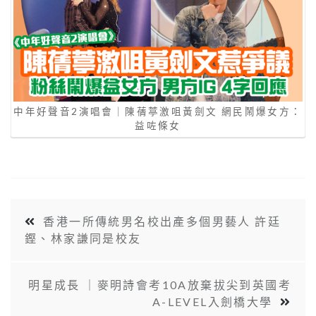
中年好聲音2演唱會｜陳蒨葶激咀黃劍文 網民鬧爆女方：
益咗條女
香港一所傳統男名校出產多個男藝人 許廷
鏗、林家謙同是校友
明星成長 ｜麥明詩會考10A放棄拔尖到英國考
A-LEVEL入劍橋大學