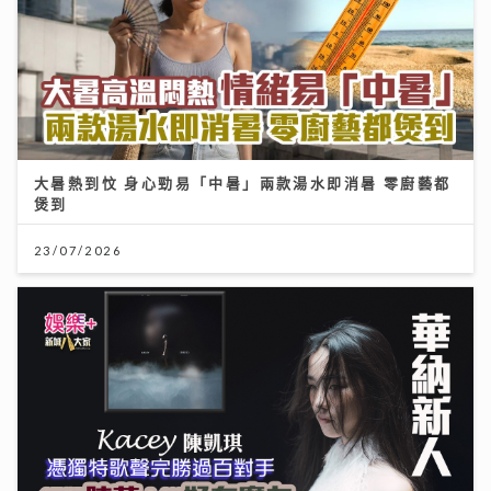
大暑熱到忟 身心勁易「中暑」兩款湯水即消暑 零廚藝都
煲到
23/07/2026