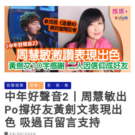
勁爆娛樂
娛樂+
影、視、樂
中年好聲音2丨周慧敏出
Po撐好友黃劍文表現出
色 吸過百留言支持
26/03/2024