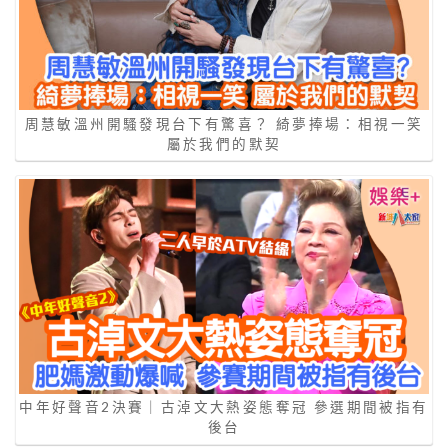
周慧敏溫州開騷發現台下有驚喜？ 綺夢捧場：相視一笑
屬於我們的默契
中年好聲音2決賽｜古淖文大熱姿態奪冠 參選期間被指有
後台