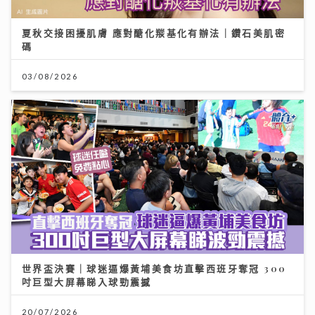
夏秋交接困擾肌膚 應對醣化羰基化有辦法｜鑽石美肌密
碼
03/08/2026
世界盃決賽｜球迷逼爆黃埔美食坊直擊西班牙奪冠 300
吋巨型大屏幕睇入球勁震撼
20/07/2026