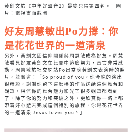
黃劍文於
《中年好聲音
2
》
最終只得第四名。 圖
片：電視畫面截圖
好友
周慧敏出Po力撐：你
是花花世界的一道清泉
另外，黃劍文因信仰關係與周慧敏成為好友。周慧
敏看見好友黃劍
文在比賽中這麼努力，直言非常感
動，周慧敏於社交網站
Po出
當晚黃劍文表演時的照
片，並寫道：「
So proud of you
，你今晚的演出
很精彩，謝謝你留下這麼棒的作品送給這個舞台和
觀眾，相信你的舞台魅力和光芒很多觀眾都看到
了，除了你的努力和突破之外，更欣賞你一路上都
帶着好心態去完成這個特別的旅程，你是花花世界
的一道清泉
Jesus loves you
。」