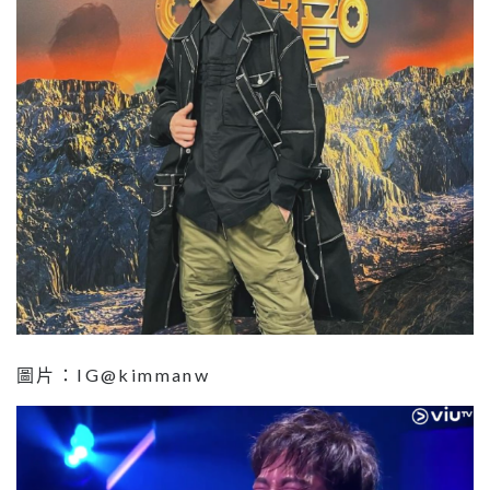
圖片：IG@kimmanw