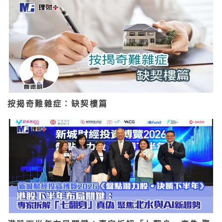
按揭奇難雜症：缺契樓篇