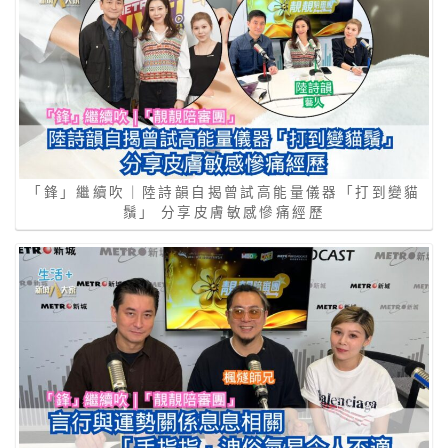
「鋒」繼續吹｜陸詩韻自揭曾試高能量儀器「打到變貓
鬚」 分享皮膚敏感慘痛經歷