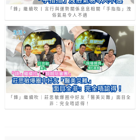
「鋒」繼續吹 | 言行與運勢關係息息相關「手指指」洩
俗氣易令人不適
「鋒」繼續吹｜莊思敏爆圈中好友「醫美災難」面目全
非：完全唔認得！