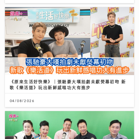
《原來生活好快樂》｜張馳豪大嘆拍劇未獻熒幕初吻 新
歌《樂活道》玩出新鮮感唱功大有進步
04/08/2026