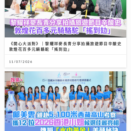
《開心大派對》｜黎耀祥麥長青分享拍攝旅遊節目辛酸史
敦煌花百多元騎駱駝「搖到攰」
11/07/2026