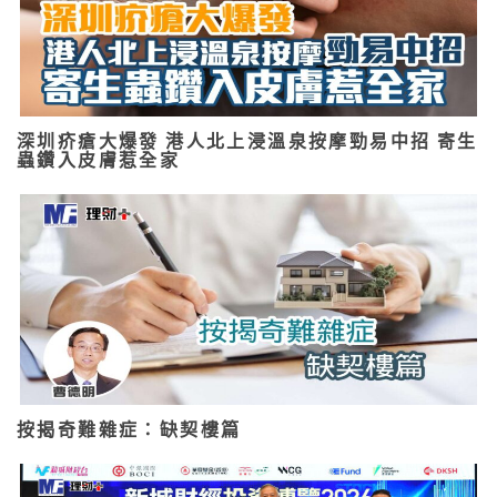
深圳疥瘡大爆發 港人北上浸溫泉按摩勁易中招 寄生
蟲鑽入皮膚惹全家
按揭奇難雜症：缺契樓篇