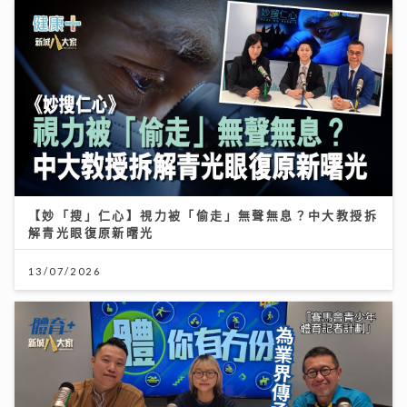
【妙「搜」仁心】視力被「偷走」無聲無息？中大教授拆
解青光眼復原新曙光
13/07/2026