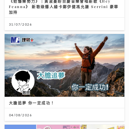
《勁爆樂勢力》｜黃淑蔓盼台慶音樂會唱新歌《Hey
Feanna》 新歌碌爆人緣卡鄭伊健馮允謙 Serrini 豪華
加持
31/07/2026
大膽追夢 你一定成功！
04/08/2026