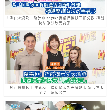
「鋒」繼續吹｜紮肚師Regine拆解產後腹直肌分離 獨創
雙結紮法改善身形
「鋒」繼續吹 | 陳嘉桓：指紋揭示先天潛能 助家長掌握
子女「原廠設定」