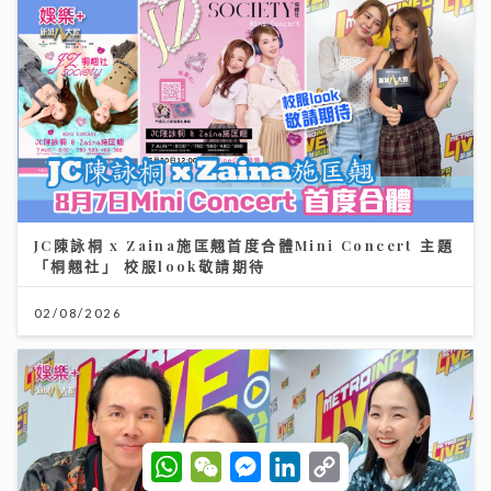
JC陳詠桐 x Zaina施匡翹首度合體Mini Concert 主題
「桐翹社」 校服look敬請期待
02/08/2026
W
W
M
L
C
h
e
e
i
o