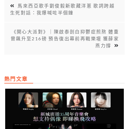
馬來西亞歌手劉俊毅新歌藏洋蔥 歌詞跨越
生死對話：我爆喊咗半個鐘
《開心大派對》｜陳啟泰剖白抑鬱症煎熬 體重
曾飆升至216磅 預告復出幕前再戰樂壇 獲薛家
燕力撐
熱門文章