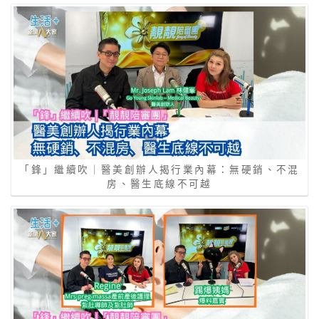
「鋒」繼續吹｜醫美創辦人揭行業內幕：無硬銷、不混
房、醫生底線不可越