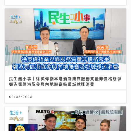
民生無小事｜徐英偉指本港酒店業靠服務質量非價格競爭
鄭泳舜倡港隊參與內地聯賽吸鄰城球迷消費
02/08/2026