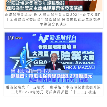
香港保險業論壇 暨 大灣區保險業大獎2024–香港及澳門
｜全國政協常委唐英年親臨致辭 保險業監管局主席姚建
華帶領發表演講
香港保險業「一支獨秀」 鄭慕智：本港毛保費總額升近
三成至8270億港元 寄語業界把握「十五五」機遇