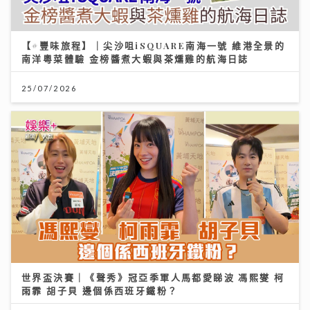
【#豐味旅程】｜尖沙咀iSQUARE南海一號 維港全景的
南洋粵菜體驗 金榜醬煮大蝦與茶燻雞的航海日誌
25/07/2026
世界盃決賽｜《聲秀》冠亞季軍人馬都愛睇波 馮熙燮 柯
雨霏 胡子貝 邊個係西班牙鐵粉？