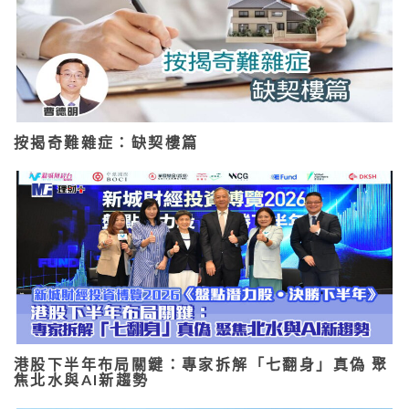
按揭奇難雜症：缺契樓篇
港股下半年布局關鍵：專家拆解「七翻身」真偽 聚
焦北水與AI新趨勢