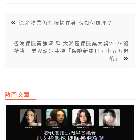
遺產物業仍有按揭在身 應如何處理？
香港保險業論壇 暨 大灣區保險業大獎2026頒
獎禮｜業界翹楚共探「保險新維度‧十五五啟
航」
熱門文章