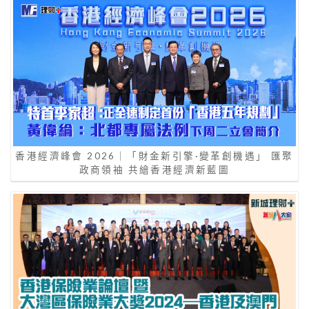
香港經濟峰會 2026｜「財金新引擎·變革創機遇」 匯聚
政商領袖 共繪香港經濟新藍圖