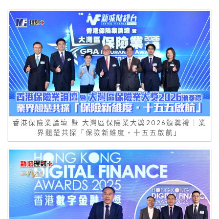
香港保險業論壇 暨 大灣區保險業大獎2026頒獎禮｜業
界翹楚共探「保險新維度‧十五五啟航」