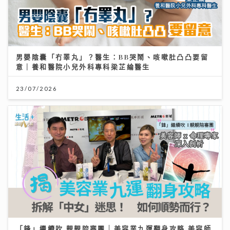
男嬰陰囊「冇睪丸」？醫生：BB哭鬧、咳嗽肚凸凸要留
意｜養和醫院小兒外科專科梁芷綸醫生
23/07/2026
「鋒」繼續吹 靚靚陪審團 | 美容業九運翻身攻略 美容師