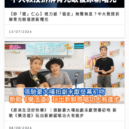
【妙「搜」仁心】視力被「偷走」無聲無息？中大教授拆
解青光眼復原新曙光
13/07/2026
《原來生活好快樂》｜張馳豪大嘆拍劇未獻熒幕初吻 新
歌《樂活道》玩出新鮮感唱功大有進步
04/08/2026