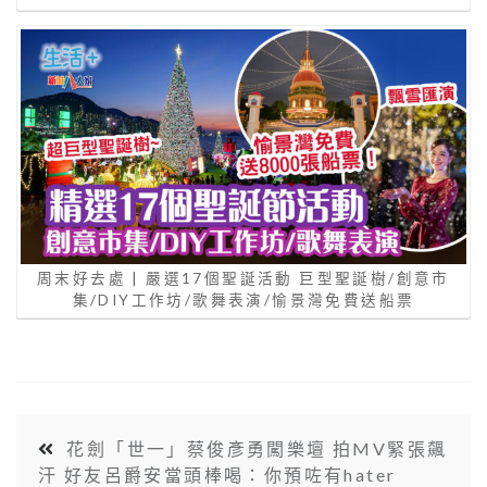
周末好去處 | 嚴選17個聖誕活動 巨型聖誕樹/創意市
集/DIY工作坊/歌舞表演/愉景灣免費送船票
花劍「世一」蔡俊彥勇闖樂壇 拍MV緊張飆
汗 好友呂爵安當頭棒喝：你預咗有hater