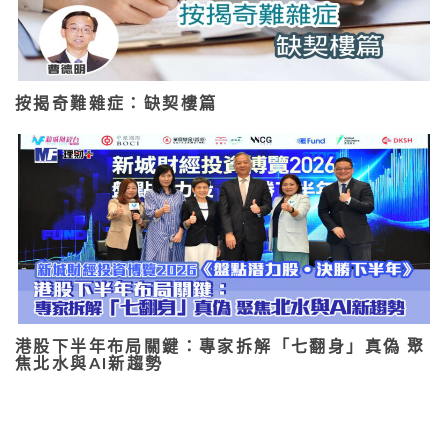
按揭奇難雜症：缺契樓篇
港股下半年布局關鍵：專家拆解「七翻身」真偽 聚
焦北水與AI新趨勢