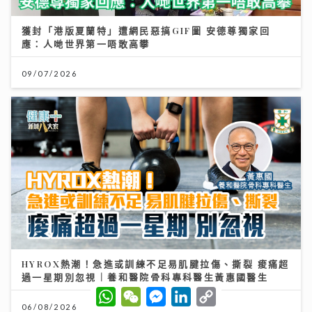
獲封「港版夏蘭特」遭網民惡搞GIF圖 安德尊獨家回
應：人哋世界第一唔敢高攀
09/07/2026
HYROX熱潮！急進或訓練不足易肌腱拉傷、撕裂 痠痛超
過一星期別忽視｜養和醫院骨科專科醫生黃惠國醫生
W
W
M
L
C
h
e
e
i
o
06/08/2026