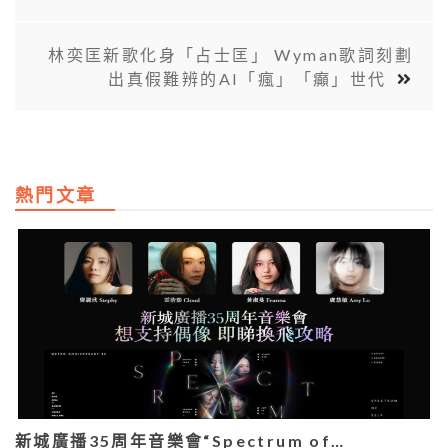
林奕匡新歌化身「占士匡」 Wyman歌詞刻劃
出真假難辨的AI「瘋」「癲」世代
熱門文章
新城廣播35周年音樂會“Spectrum of…