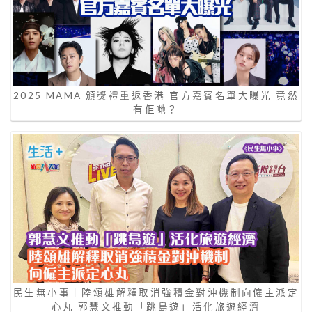
2025 MAMA 頒獎禮重返香港 官方嘉賓名單大曝光 竟然
有佢哋？
民生無小事｜陸頌雄解釋取消強積金對沖機制向僱主派定
心丸 郭慧文推動「跳島遊」活化旅遊經濟