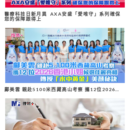
醫療科技日新月異 AXA安盛「愛唯守」系列確保
您的保障跟得上
鄺美雲 親赴5100米西藏高山考察 攜12位2026…