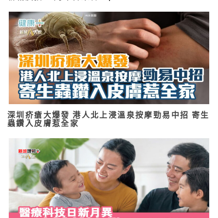
深圳疥瘡大爆發 港人北上浸溫泉按摩勁易中招 寄生
蟲鑽入皮膚惹全家