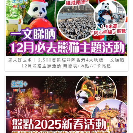
周末好去處 | 2,500隻熊貓登陸香港4大地標 一文睇晒
12月熊貓主題活動 時間表/地點/打卡亮點