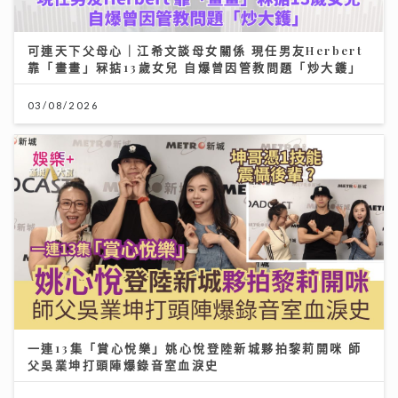
可連天下父母心｜江希文談母女關係 現任男友Herbert
靠「畫畫」冧掂13歲女兒 自爆曾因管教問題「炒大鑊」
03/08/2026
一連13集「賞心悅樂」姚心悅登陸新城夥拍黎莉開咪 師
父吳業坤打頭陣爆錄音室血淚史