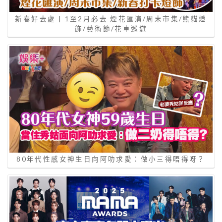
新春好去處 | 1至2月必去 煙花匯演/周末市集/熊貓燈
飾/藝術節/花車巡遊
80年代性感女神生日向阿叻求愛：做小三得唔得呀？