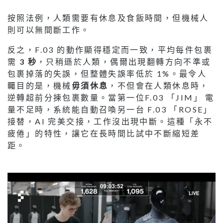
按照法例，人類需要有休息及食飯時間，但機械人
則可以無間斷工作。
反之，F.03 的動作顯得穩定而一致，平均每件包裹
需
3 秒
，只稍遜於人類，偶爾出現翻轉方向不準或
包裹掉落的失誤，但整體失誤率低於 1%。最令人
矚目的是，機械
毋須休息
，不但會在人類休息時，
逆轉超前分揀包裹數量。當第一位F.03 「JIM」 電
量不足時，系統能自動召喚另一台 F.03 「ROSE」
接替，AI 完美交接，工作沒出現中斷。這種「永不
疲倦」的特性，讓它在長時間比試中不斷縮短差
距。