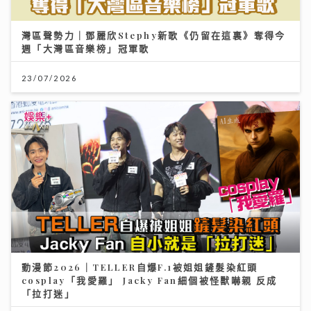
灣區聲勢力｜鄧麗欣Stephy新歌《仍留在這裏》奪得今
週「大灣區音樂榜」冠軍歌
23/07/2026
動漫節2026｜TELLER自爆F.1被姐姐鏟髮染紅頭
cosplay「我愛羅」 Jacky Fan細個被怪獸嚇親 反成
「拉打迷」