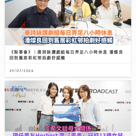
《梨事會》｜唐詩詠讚劇組每日畀足八小時休息 潘燦良
回到舊居彩虹邨拍劇好感觸
29/07/2026