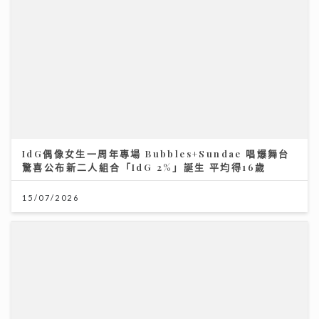
15/07/2026
HYROX熱潮！急進或訓練不足易肌腱拉傷、撕裂 痠痛超
過一星期別忽視｜養和醫院骨科專科醫生黃惠國醫生
06/08/2026