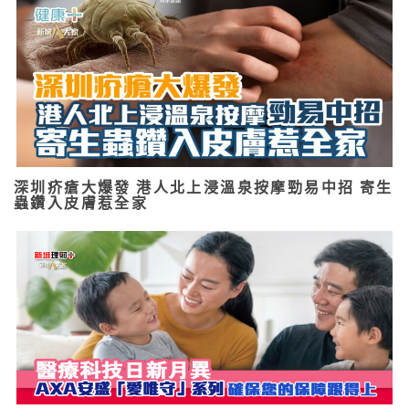
深圳疥瘡大爆發 港人北上浸溫泉按摩勁易中招 寄生
蟲鑽入皮膚惹全家