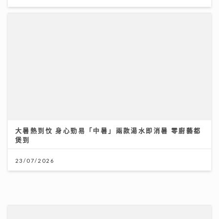
大暑熱到忟 身心勁易「中暑」兩款湯水即消暑 零廚藝都
煲到
23/07/2026