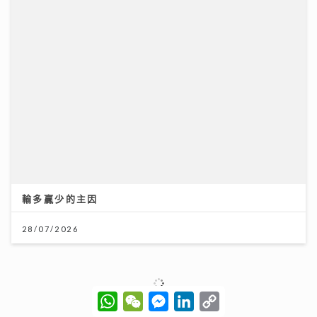
輸多贏少的主因
28/07/2026
新城廣播有限公司版權所有，不得轉載。
Copyright © Metro Broadcast
Corporation Limited. All right Reserved.
W
W
M
L
C
h
e
e
i
o