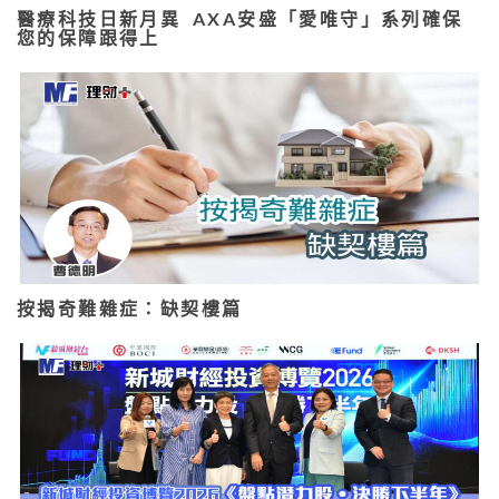
醫療科技日新月異 AXA安盛「愛唯守」系列確保
您的保障跟得上
按揭奇難雜症：缺契樓篇