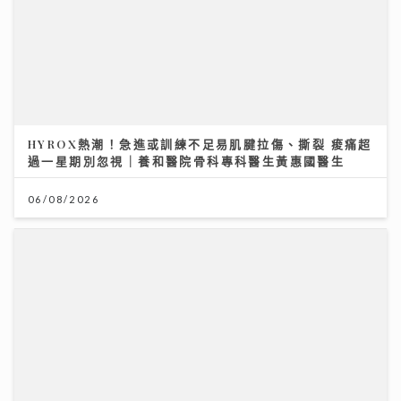
沿途有我｜歐陽德勛、陳德彰「同屆新秀」重聚 陳德彰
爆黃耀光曾邀重組Raidas 大讚晚安莉莉主音Sinnie及
黃淑蔓