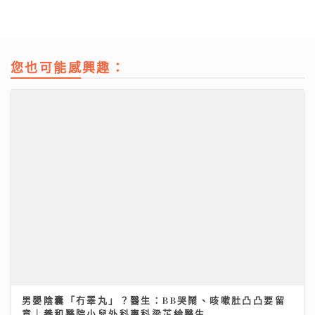
您也可能感興趣：
男嬰陰囊「冇睪丸」？醫生：BB哭鬧、咳嗽肚凸凸要留
意｜養和醫院小兒外科專科梁芷綸醫生