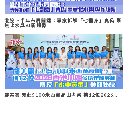
港股下半年布局關鍵：專家拆解「七翻身」真偽 聚
焦北水與AI新趨勢
鄺美雲 親赴5100米西藏高山考察 攜12位2026…