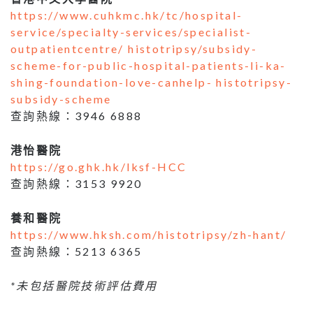
https://www.cuhkmc.hk/tc/hospital-
service/specialty-services/specialist-
outpatientcentre/ histotripsy/subsidy-
scheme-for-public-hospital-patients-li-ka-
shing-foundation-love-canhelp- histotripsy-
subsidy-scheme
查詢熱線：3946 6888
港怡醫院
https://go.ghk.hk/lksf-HCC
查詢熱線：3153 9920
養和醫院
https://www.hksh.com/histotripsy/zh-hant/
查詢熱線：5213 6365
*未包括醫院技術評估費用