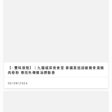
【#豐味旅程】｜九龍城深夜食堂 泰國直送胡椒豬骨湯燒
肉卷粉 尋找失傳豬油撈飯香
02/08/2026
IdG偶像女生一周年專場 Bubbles+Sundae 唱爆舞台
驚喜公布新二人組合「IdG 2%」誕生 平均得16歲