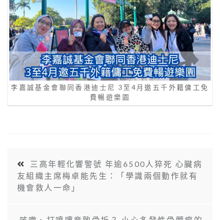
李嘉誠基金會聯同香港迪士尼 3至4月邀五千外籍傭工免
費暢遊樂園
三高年輕化響警號 年逾6500人猝死 心臟病
友組織主席梅卓能先生：「學識兩個動作就有
機會救人一命」
咳嗽、打噴嚏竟致骨折？ 小心多發性骨髓瘤的