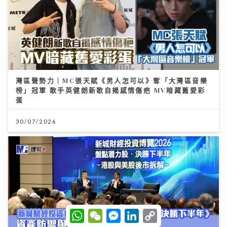
灣區聲勢力｜MC張天賦《男人怎可以》奪「大灣區音樂
榜」冠軍 歌手英健朗新歌自揭感情傷疤 MV暗藏舊愛彩
蛋
30/07/2026
W
W
M
L
C
h
e
e
i
o