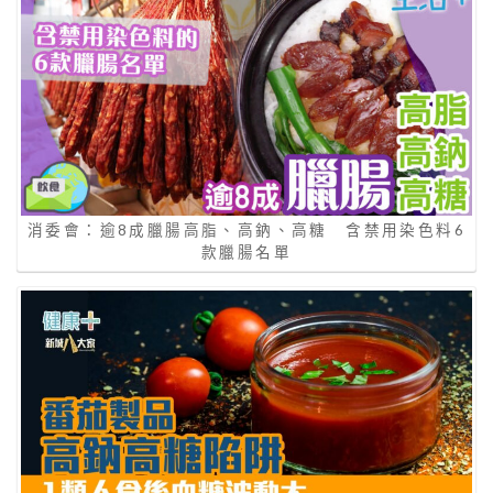
消委會：逾8成臘腸高脂、高鈉、高糖 含禁用染色料6
款臘腸名單