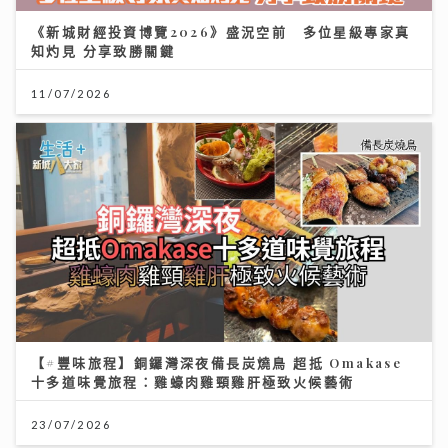
《新城財經投資博覽2026》盛況空前 多位星級專家真
知灼見 分享致勝關鍵
11/07/2026
【#豐味旅程】銅鑼灣深夜備長炭燒鳥 超抵 Omakase
十多道味覺旅程：雞蠔肉雞頸雞肝極致火候藝術
23/07/2026