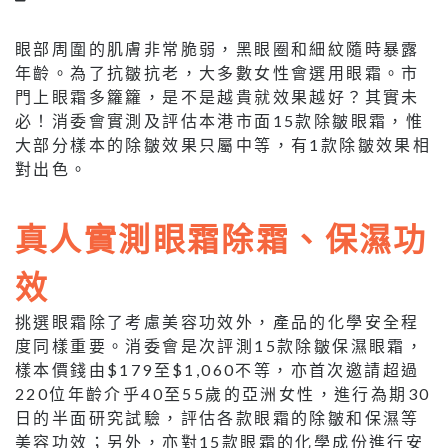
眼部周圍的肌膚非常脆弱，黑眼圈和細紋隨時暴露
年齡。為了抗皺抗老，大多數女性會選用眼霜。市
門上眼霜多籮籮，是不是越貴就效果越好？其實未
必！消委會實測及評估本港市面15款除皺眼霜，惟
大部分樣本的除皺效果只屬中等，有1款除皺效果相
對出色。
真人實測眼霜除霜、保濕功
效
挑選眼霜除了考慮美容功效外，產品的化學安全程
度同樣重要。消委會是次評測15款除皺保濕眼霜，
樣本價錢由$179至$1,060不等，亦首次邀請超過
220位年齡介乎40至55歲的亞洲女性，進行為期30
日的半面研究試驗，評估各款眼霜的除皺和保濕等
美容功效；另外，亦對15款眼霜的化學成份進行安