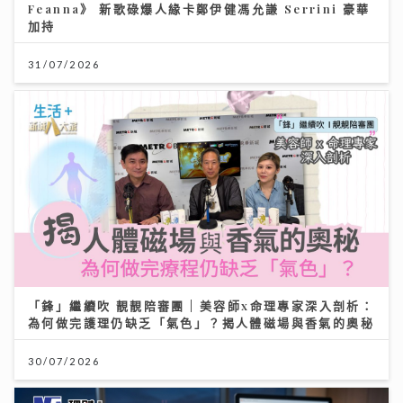
Feanna》 新歌碌爆人緣卡鄭伊健馮允謙 Serrini 豪華
加持
31/07/2026
「鋒」繼續吹 靚靚陪審團 | 美容師x命理專家深入剖析：
為何做完護理仍缺乏「氣色」？揭人體磁場與香氣的奧秘
30/07/2026