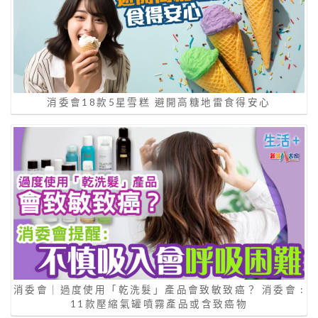
消委會18款5星雪糕 避開高糖地雷食得安心
消委會｜過度使用「乾洗髮」產品會致敏致癌？ 消委會 :
11款壓縮氣罐噴霧產品或含致癌物