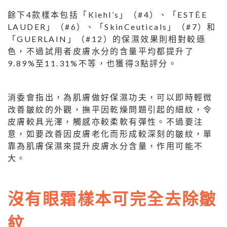
餘下4款樣本包括「Kiehl’s」（#4）、「ESTĒE
LAUDER」（#6）、「SkinCeuticals」（#7）和
「GUERLAIN」（#12）的保濕效果則相對較遜
色，不過試用者皮膚水分的含量平均都提升了
9.89%至11.31%不等，也獲得3點評分。
消委會指出，為肌膚做好保濕功夫，可以即時輕微
改善皺紋的外觀，撫平因乾燥問題引起的細紋，令
皮膚較具光澤，觸感亦較柔軟有彈性。不過要注
意，如要改善因皮膚老化而形成較深刻的皺紋，單
靠為肌膚保濕來提升皮膚水分含量，作用可能不
大。
沒有眼霜樣本可完全去除皺
紋