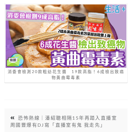
消委會檢測20款粗幼花生醬 19款高脂！6成檢出致癌
物黃曲霉毒素
恐怖熱線｜潘紹聰相隔15年再踏入直播室
周國豐爆有DJ寫「直播室有鬼 我走先」