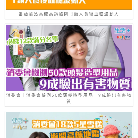
番茄製品高糖高鈉陷阱 1類人食後血糖波動大
消委會｜消委會檢測50款頭髮造型用品 9成驗出有害物
質