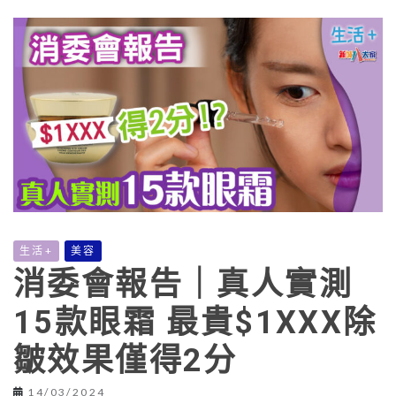
生活+
美容
消委會報告｜真人實測
15款眼霜 最貴$1XXX除
皺效果僅得2分
14/03/2024