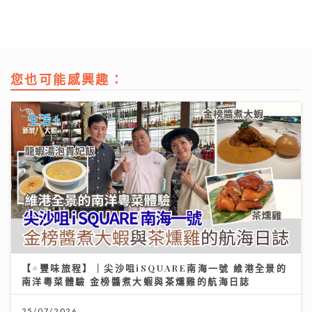
您也可能感興趣：
【#豐味旅程】｜尖沙咀iSQUARE南海一號 維港全景的
南洋粵菜體驗 金榜醬煮大蝦與茶燻雞的航海日誌
25/07/2026