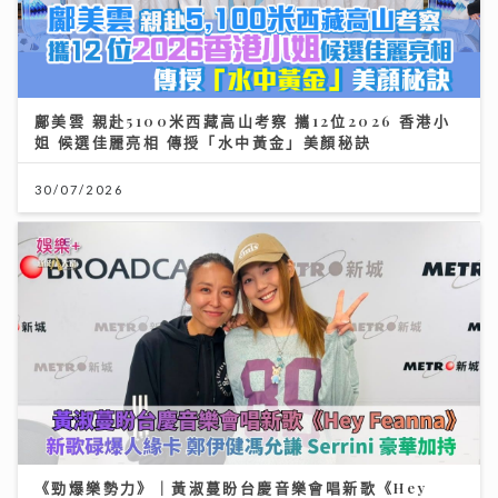
鄺美雲 親赴5100米西藏高山考察 攜12位2026 香港小
姐 候選佳麗亮相 傳授「水中黃金」美顏秘訣
30/07/2026
《勁爆樂勢力》｜黃淑蔓盼台慶音樂會唱新歌《Hey