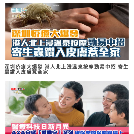
深圳疥瘡大爆發 港人北上浸溫泉按摩勁易中招 寄生
蟲鑽入皮膚惹全家