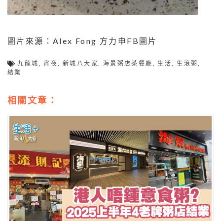
圖片來源：Alex Fong 方力申FB圖片
九龍城
,
宵夜
,
新城八大家
,
海景粥店茶餐廳
,
生活
,
生滾粥
,
結業
相關文章：