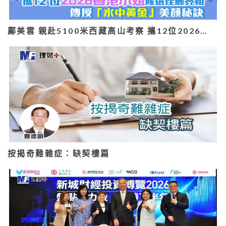
鄺美雲 親赴5100米西藏高山考察 攜12位2026…
按揭奇難雜症：缺契樓篇