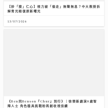
【妙「搜」仁心】視力被「偷走」無聲無息？中大教授拆
解青光眼復原新曙光
13/07/2026
《Ben同Benson『Chur』到行》｜徐榮新劇演8歲智
障人士 角色極具挑戰盼再創收視佳績