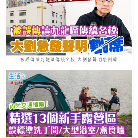
被誤傳讀九龍區傳統名校 大劉發聲明急割蓆