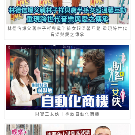
林德信爆父親林子祥與歲半孫女超溫馨互動 重現跨世代
音樂與愛之傳承
財智三女俠 | 極致自動化商機