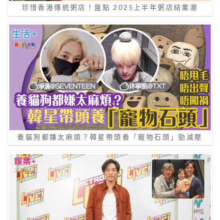
珍惜香港傳統粥店！盤點 2025上半年粥店結業潮
養貓狗都嫌太麻煩？韓星帶頭養「寵物石頭」勁減壓