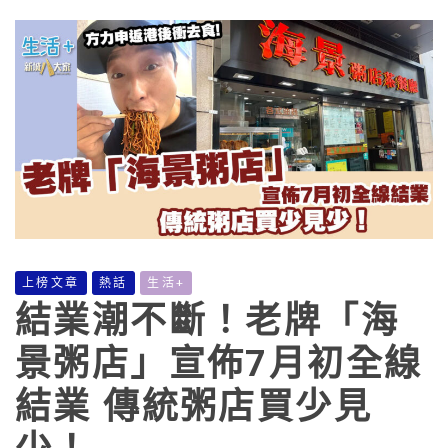
上榜文章
熱話
生活+
結業潮不斷！老牌「海
景粥店」宣佈7月初全線
結業 傳統粥店買少見