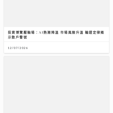
投資博覽壓軸場：AI熱潮降溫 市場風險升溫 輪證定律揭
示散戶警號
12/07/2026