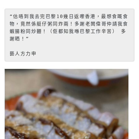
“估唔到我去完巴黎10幾日返嚟香港，最想食嘅食
物，竟然係艇仔粥同炸兩！多謝老闆偉哥仲請我食
蝦腸粉同炒麵！（佢都知我喺巴黎工作辛苦） 多
謝晒！” 

藝人方力申