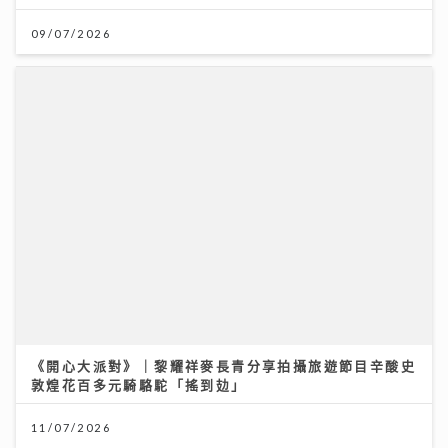
09/07/2026
《開心大派對》｜黎耀祥麥長青分享拍攝旅遊節目辛酸史
敦煌花百多元騎駱駝「搖到攰」
11/07/2026