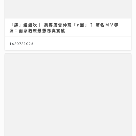
「鋒」繼續吹 | 美容廣告仲玩「P圖」？ 著名ＭＶ導
演：而家觀眾最想睇真實感
16/07/2026