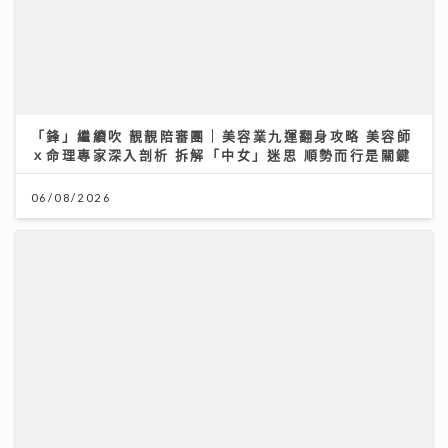
「鋒」繼續吹 靚靚陪審團 | 美容業九運翻身攻略 美容師
ｘ命理專家深入剖析 拆解「中女」迷思 順勢而行是關鍵
06/08/2026