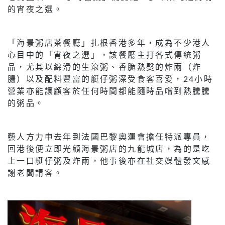
的宵夜之選。
「海景粥店茶餐廳」扎根香港多年，成為不少港人
心目中的「宵夜之選」，該餐廳主打各式傳統粥
品，尤其以綿滑的生滾粥、香脆熱㷫的炸兩（炸
腸）以及配料豐富的艇仔粥深受食客喜愛，24小時
營業亦能讓顧客於任何時間都能隨時品嚐到熱騰騰
的粥品。
藝人方力申去年到法國巴黎奧運會擔任特派專員，
回港後便立即光顧海景粥店的九龍城店，為的是吃
上一口艇仔粥及炸兩，他事後亦在社交媒體發文感
謝老闆請客。