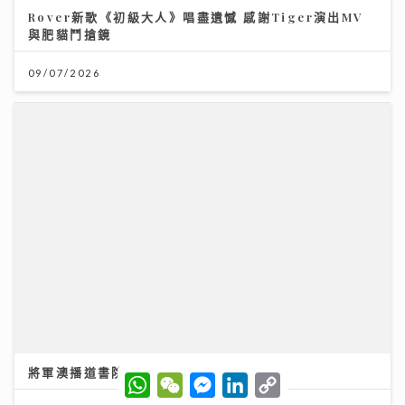
Rover新歌《初級大人》唱盡遺憾 感謝Tiger演出MV
與肥貓鬥搶鏡
09/07/2026
將軍澳播道書院-中學部
W
W
M
L
C
h
e
e
i
o