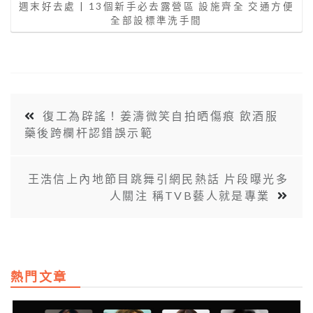
週末好去處 | 13個新手必去露營區 設施齊全 交通方便
全部設標準洗手間
復工為辟謠！姜濤微笑自拍晒傷痕 飲酒服
藥後跨欄杆認錯誤示範
王浩信上內地節目跳舞引網民熱話 片段曝光多
人關注 稱TVB藝人就是專業
熱門文章