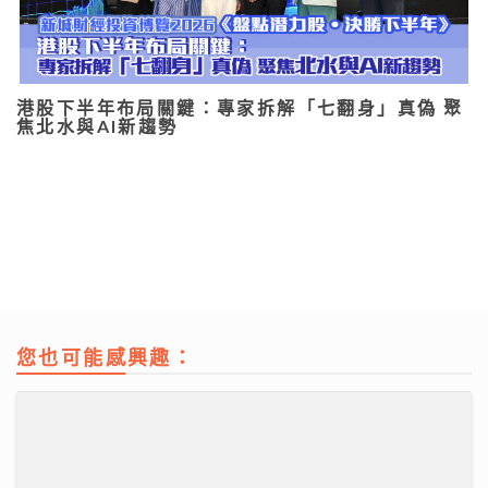
港股下半年布局關鍵：專家拆解「七翻身」真偽 聚
焦北水與AI新趨勢
您也可能感興趣：