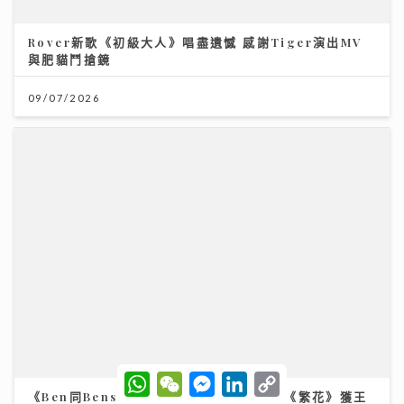
《Ben同Benson『Chur』到行》｜拍攝《繁花》獲王
家衛鼓勵臨場爆肚 Yumiko由出道至今不停學習自謔似
龜
25/07/2026
W
W
M
L
C
h
e
e
i
o