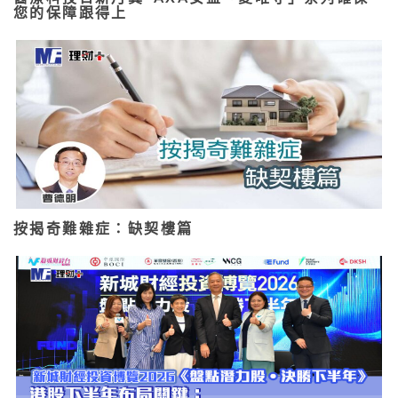
您的保障跟得上
按揭奇難雜症：缺契樓篇