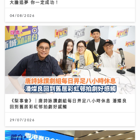
大膽追夢 你一定成功！
04/08/2026
《梨事會》｜唐詩詠讚劇組每日畀足八小時休息 潘燦良
回到舊居彩虹邨拍劇好感觸
29/07/2026