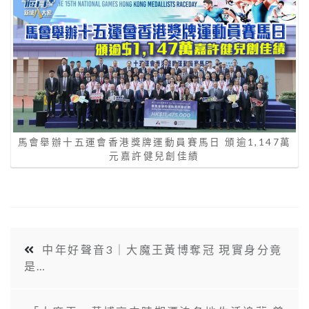
馬會舉辦十五運會香港獎牌運動員賽馬日 頒逾1,147萬
元嘉許健兒創佳績
中年好聲音3｜大魔王黃博奪冠 現實身分竟
是…