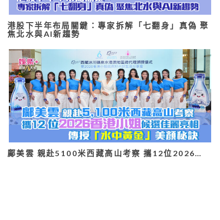
港股下半年布局關鍵：專家拆解「七翻身」真偽 聚
焦北水與AI新趨勢
鄺美雲 親赴5100米西藏高山考察 攜12位2026…