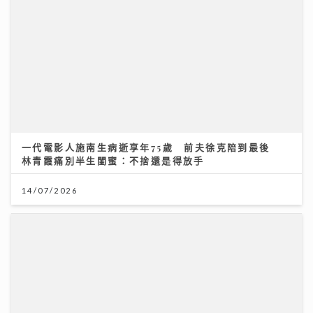
一代電影人施南生病逝享年75歲 前夫徐克陪到最後
林青霞痛別半生閨蜜：不捨還是得放手
14/07/2026
AXA安盛「智尊守慧」以保障與支援並行 引領跨境醫
療新標準