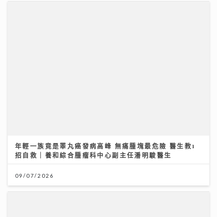
年輕一族竟是睪丸癌發病高峰 無痛腫塊最危險 醫生教1
招自救｜養和綜合腫瘤科中心副主任潘明駿醫生
09/07/2026