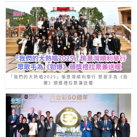
「我們的大熱唱2025」愉景灣順利舉行 眾歌手為《勁
爆》頒獎禮拉票兼送暖