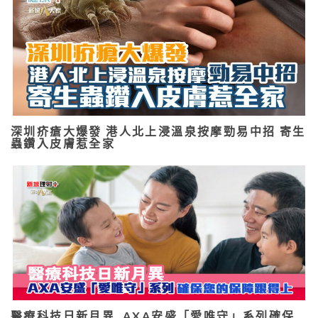
深圳疥瘡大爆發 港人北上浸溫泉按摩勁易中招 寄生
蟲鑽入皮膚惹全家
醫療科技日新月異 AXA安盛「愛唯守」系列確保