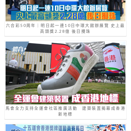
六合彩50周年｜明日起一連10日中環大館辦展覽 史上最
高頭獎2.28億 後日攪珠
馬會全力支持全運會社區推廣活動 建築裝置揭幕成香港
新地標