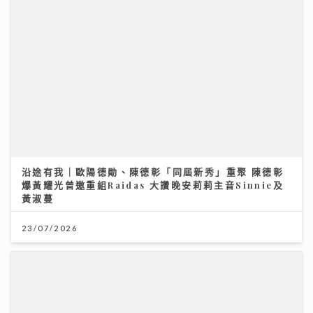
沿途有我｜歐陽德勛、陳德彰「同屆新秀」重聚 陳德彰
爆黃耀光曾邀重組Raidas 大讚晚安莉莉主音Sinnie及
黃淑蔓
23/07/2026