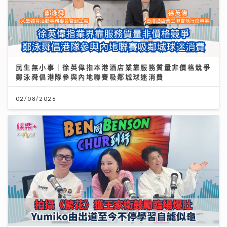
民生無小事｜徐英偉指本港酒店業靠服務質量非價格競爭
鄭泳舜倡港隊參與內地聯賽吸鄰城球迷消費
02/08/2026
《Ben同Benson『Chur』到行》｜拍攝《繁花》獲王
家衛鼓勵臨場爆肚 Yumiko由出道至今不停學習自謔似
龜