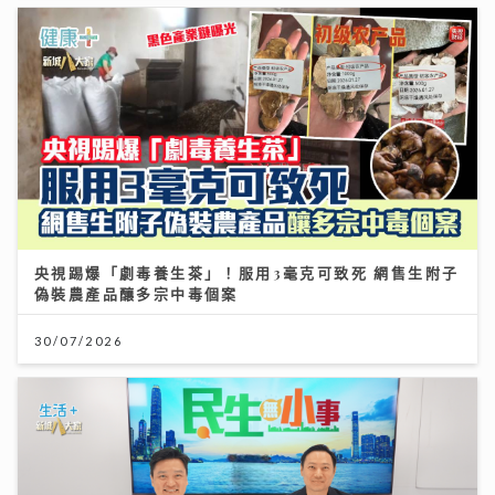
央視踢爆「劇毒養生茶」！服用3毫克可致死 網售生附子
偽裝農產品釀多宗中毒個案
30/07/2026