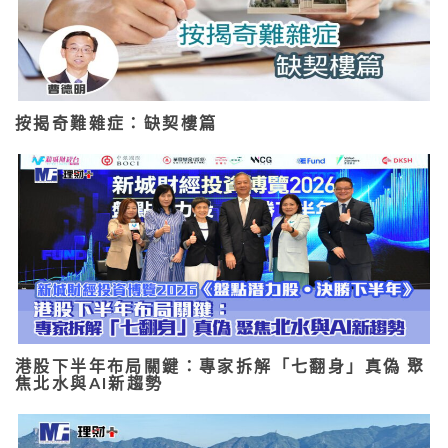
按揭奇難雜症：缺契樓篇
港股下半年布局關鍵：專家拆解「七翻身」真偽 聚
焦北水與AI新趨勢