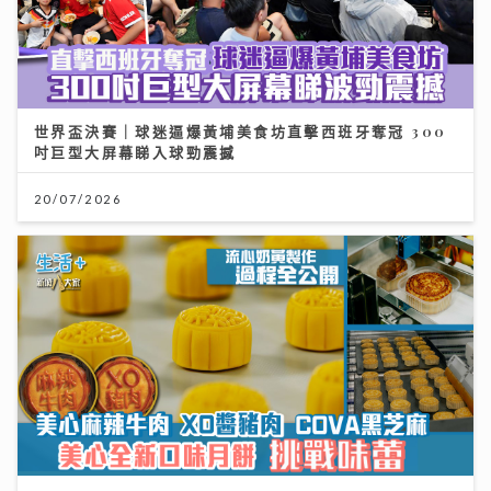
世界盃決賽｜球迷逼爆黃埔美食坊直擊西班牙奪冠 300
吋巨型大屏幕睇入球勁震撼
20/07/2026
美心月餅｜美心麻辣牛肉、XO醬豬肉月餅、COVA黑芝
麻 全新口味挑戰味蕾 直擊流心奶黃製作