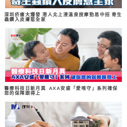
深圳疥瘡大爆發 港人北上浸溫泉按摩勁易中招 寄生
蟲鑽入皮膚惹全家
醫療科技日新月異 AXA安盛「愛唯守」系列確保
您的保障跟得上