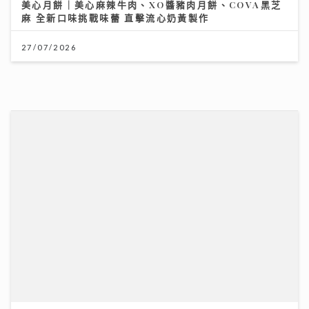
27/07/2026
「鋒」繼續吹 | 美容廣告仲玩「P圖」？ 著名ＭＶ導
演：而家觀眾最想睇真實感
16/07/2026