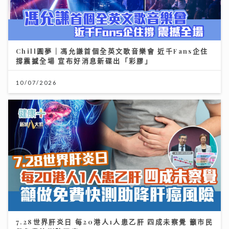
Chill圓夢｜馮允謙首個全英文歌音樂會 近千Fans企住
撐震撼全場 宣布好消息新碟出「彩膠」
10/07/2026
7.28世界肝炎日 每20港人1人患乙肝 四成未察覺 籲市民