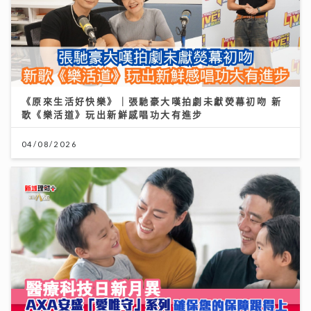
《原來生活好快樂》｜張馳豪大嘆拍劇未獻熒幕初吻 新
歌《樂活道》玩出新鮮感唱功大有進步
04/08/2026
醫療科技日新月異 AXA安盛「愛唯守」系列確保您的保
障跟得上