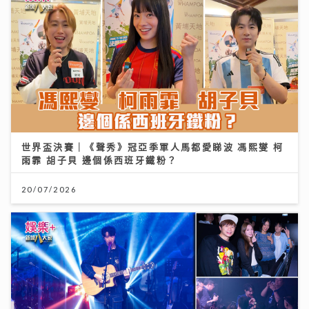
世界盃決賽｜《聲秀》冠亞季軍人馬都愛睇波 馮熙燮 柯
雨霏 胡子貝 邊個係西班牙鐵粉？
20/07/2026