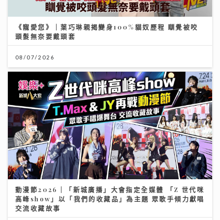
《寵愛您》｜葉巧琳親揭變身100%貓奴歷程 瞓覺被咬
頭髮無奈要戴頭套
08/07/2026
動漫節2026｜「新城廣播」大會指定全媒體 「Z 世代咪
高峰show」以「我們的收藏品」為主題 眾歌手傾力獻唱
交流收藏故事