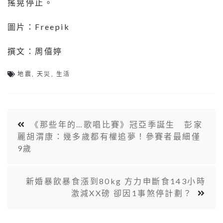
搖晃停止。
圖片：Freepik
撰文：周僖婷
地震
,
天災
,
生活
《那些年的…歌唱比賽》冠亞季誕生 彭家
麗胡渭康：幾多歲都有權追夢！參賽者最細僅
9歲
新婚暴飲暴食漲到80kg 方力申斷食143小時
激減XX磅 卻因1事煞停計劃？