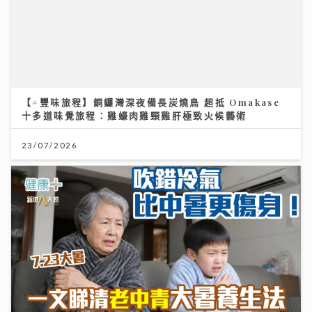
【#豐味旅程】銅鑼灣深夜備長炭燒鳥 超抵 Omakase
十多道味覺旅程：雞蠔肉雞頸雞肝極致火候藝術
23/07/2026
大暑養生｜吹錯冷氣比中暑更傷身！一文睇清老中青降溫
法
23/07/2026