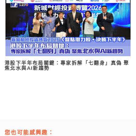
港股下半年布局關鍵：專家拆解「七翻身」真偽 聚
焦北水與AI新趨勢
您也可能感興趣：