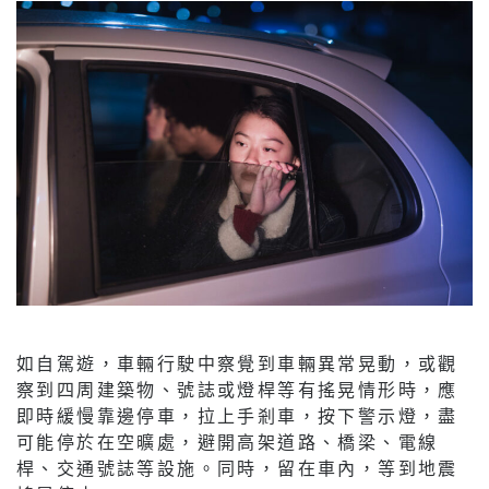
如自駕遊，車輛行駛中察覺到車輛異常晃動，或觀
察到四周建築物、號誌或燈桿等有搖晃情形時，應
即時緩慢靠邊停車，拉上手剎車，按下警示燈，盡
可能停於在空曠處，避開高架道路、橋梁、電線
桿、交通號誌等設施。同時，留在車內，等到地震