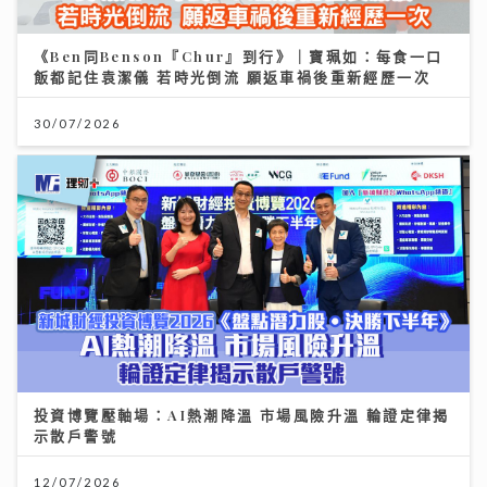
《Ben同Benson『Chur』到行》｜寶珮如：每食一口
飯都記住袁潔儀 若時光倒流 願返車禍後重新經歷一次
30/07/2026
投資博覽壓軸場：AI熱潮降溫 市場風險升溫 輪證定律揭
示散戶警號
12/07/2026