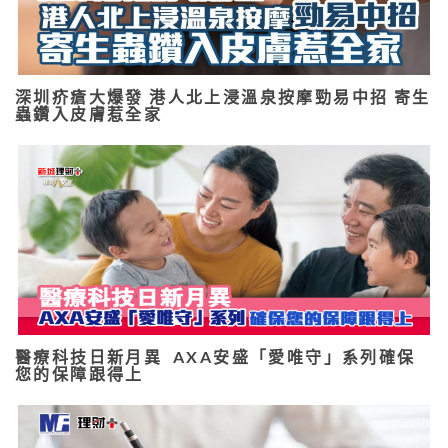
深圳疥瘡大爆發 港人北上浸溫泉按摩勁易中招 寄生
蟲鑽入皮膚惹全家
醫療科技日新月異 AXA安盛「愛唯守」系列確保
您的保障跟得上