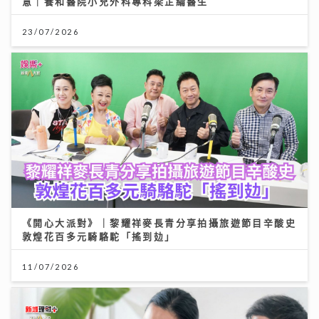
意｜養和醫院小兒外科專科梁芷綸醫生
23/07/2026
《開心大派對》｜黎耀祥麥長青分享拍攝旅遊節目辛酸史
敦煌花百多元騎駱駝「搖到攰」
11/07/2026