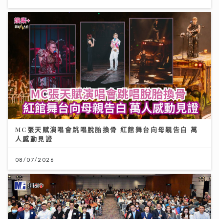
MC張天賦演唱會跳唱脫胎換骨 紅館舞台向母親告白 萬
人感動見證
08/07/2026