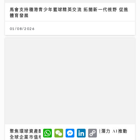
聚焦環球資產配置：專家剖析大灣區房地產潛力 AI推動
全球企業市值增長
12/07/2026
W
W
M
L
C
h
e
e
i
o