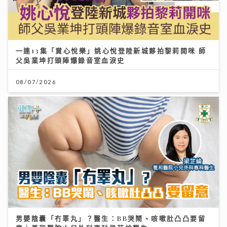
一連13集「賞心悅樂」姚心悅登陸新城夥拍黎莉開咪 師
父吳業坤打頭陣爆錄音室血淚史
08/07/2026
男嬰陰囊「冇睪丸」？醫生：BB哭鬧、咳嗽肚凸凸要留