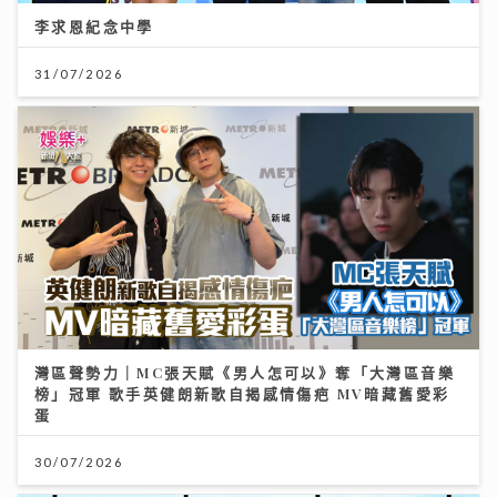
李求恩紀念中學
31/07/2026
灣區聲勢力｜MC張天賦《男人怎可以》奪「大灣區音樂
榜」冠軍 歌手英健朗新歌自揭感情傷疤 MV暗藏舊愛彩
蛋
30/07/2026