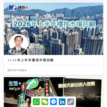
2026年上半年樓按市場回顧
20/07/2026
W
W
M
L
C
h
e
e
i
o