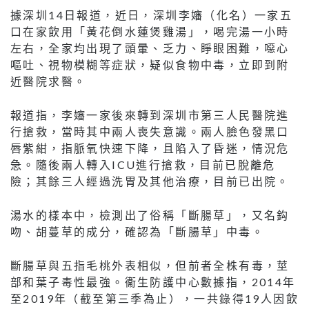
據深圳14日報道，近日，深圳李嬸（化名）一家五
口在家飲用「黃花倒水蓮煲雞湯」，喝完湯一小時
左右，全家均出現了頭暈、乏力、睜眼困難，噁心
嘔吐、視物模糊等症狀，疑似食物中毒，立即到附
近醫院求醫。
報道指，李嬸一家後來轉到深圳市第三人民醫院進
行搶救，當時其中兩人喪失意識。兩人臉色發黑口
唇紫紺，指脈氧快速下降，且陷入了昏迷，情況危
急。隨後兩人轉入ICU進行搶救，目前已脫離危
險；其餘三人經過洗胃及其他治療，目前已出院。
湯水的樣本中，檢測出了俗稱「斷腸草」，又名鈎
吻、胡蔓草的成分，確認為「斷腸草」中毒。
斷腸草與五指毛桃外表相似，但前者全株有毒，莖
部和葉子毒性最強。衞生防護中心數據指，2014年
至2019年（截至第三季為止），一共錄得19人因飲