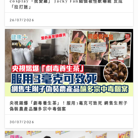
cosplay「我愛羅」 Jacky Fan細個被怪獸嚇親 反成
「拉打迷」
26/07/2026
央視踢爆「劇毒養生茶」！服用3毫克可致死 網售生附子
偽裝農產品釀多宗中毒個案
30/07/2026