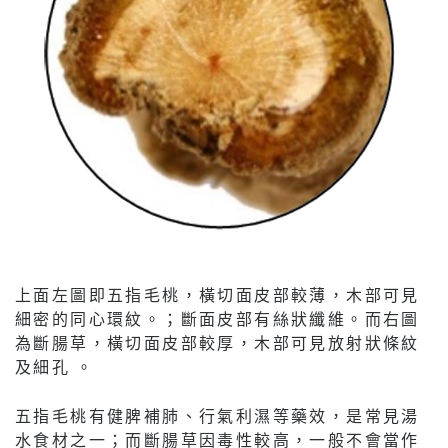
上面左圖即五指毛桃，橫切面皮部較薄，木部可見
細密的同心環紋。；斷面皮部有絲狀纖維。而右圖
為斷腸草，橫切面皮部較厚，木部可見放射狀條紋
及細孔 。
五指毛桃有健脾補肺、行氣利濕等藥效，是常見湯
水食材之一；而斷腸草因毒性較高，一般不會當作