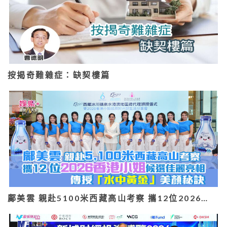
按揭奇難雜症：缺契樓篇
鄺美雲 親赴5100米西藏高山考察 攜12位2026…