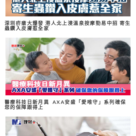
深圳疥瘡大爆發 港人北上浸溫泉按摩勁易中招 寄生
蟲鑽入皮膚惹全家
醫療科技日新月異 AXA安盛「愛唯守」系列確保
您的保障跟得上