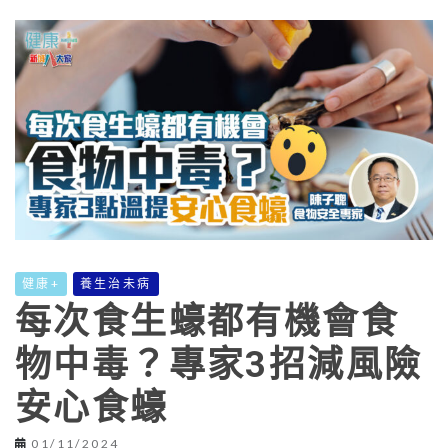
健康+
養生治未病
每次食生蠔都有機會食
物中毒？專家3招減風險
安心食蠔
01/11/2024