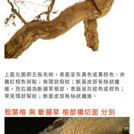
上面左圖即五指毛桃，表面呈灰黃色或黃棕色，夾
雜紅棕色斑點；無環狀裂紋；斷面皮部有絲狀纖
維。而右圖為斷腸草根部，表面呈灰棕色或棕色；
常見環狀裂紋；斷面皮部無絲狀纖維。
粗葉榕 與 斷腸草 根部橫切面 分別