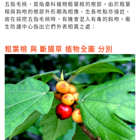
五指毛桃，是指桑科植物粗葉榕的根部。由於粗葉
榕與鈎吻的根部外形頗為相像，生長地點亦接近，
故在採挖五指毛桃時，有機會混入有毒的鈎吻。衞
生防護中心指出它們外表相異之處：
粗葉榕 與 斷腸草 植物全圖 分別