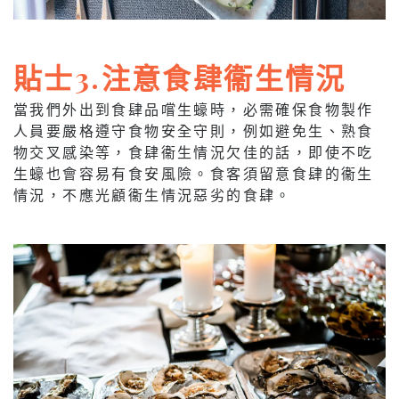
貼士3.注意食肆衞生情況
當我們外出到食肆品嚐生蠔時，必需確保食物製作
人員要嚴格遵守食物安全守則，例如避免生、熟食
物交叉感染等，食肆衞生情況欠佳的話，即使不吃
生蠔也會容易有食安風險。食客須留意食肆的衞生
情況，不應光顧衞生情況惡劣的食肆。