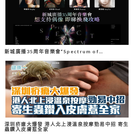
新城廣播35周年音樂會“Spectrum of…
深圳疥瘡大爆發 港人北上浸溫泉按摩勁易中招 寄生
蟲鑽入皮膚惹全家