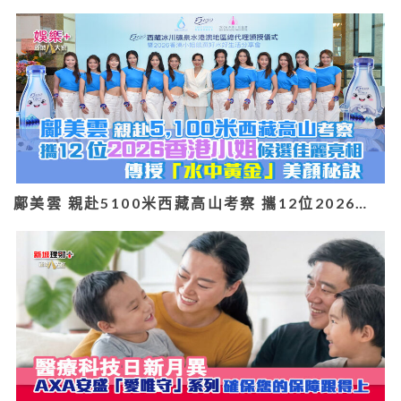
鄺美雲 親赴5100米西藏高山考察 攜12位2026…