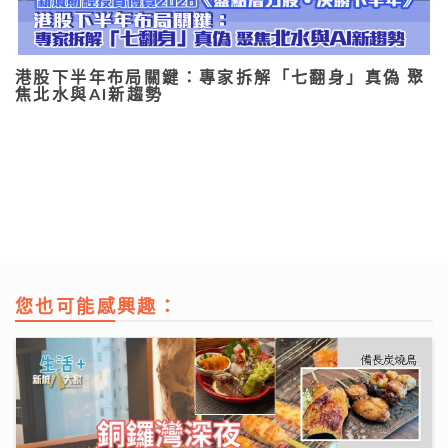
港股下半年布局關鍵：專家拆解「七翻身」真偽 聚
焦北水與AI新趨勢
您也可能感興趣：