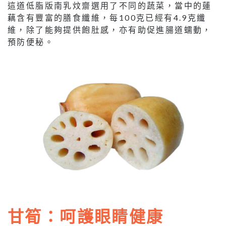
這道低脂版南乳炆齋選用了不同的蔬菜，當中的蓮
藕含有豐富的膳食纖維，每100克已經有4.9克纖
維，除了能夠提供飽肚感，亦有助促進腸道蠕動，
預防便秘。
甘筍：呵護眼睛健康