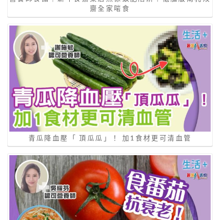
齋全家啱食
青瓜降血壓「 頂瓜瓜」！ 加1食材更可清血管