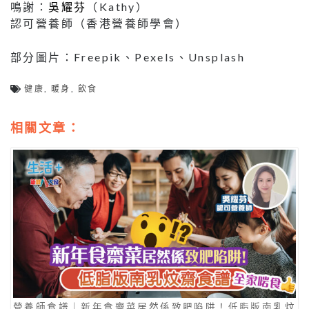
鳴謝：
吳耀芬
（Kathy）
認可營養師（香港營養師學會）
部分圖片：Freepik、Pexels、Unsplash
健康
,
暖身
,
飲食
相關文章：
營養師食譜｜新年食齋菜居然係致肥陷阱！低脂版南乳炆