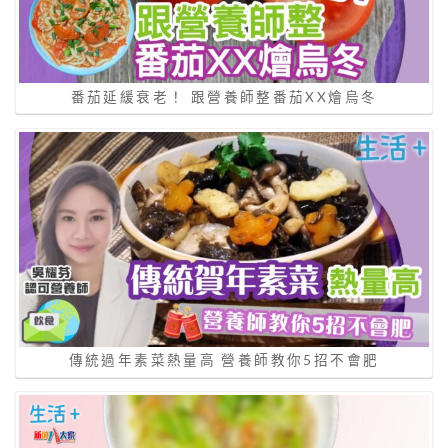
番茄延緩衰老！ 跟營養師整番茄XX燴烏冬
傳統過年素菜熱量高 營養師教你5招不會肥