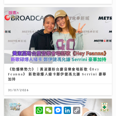
《勁爆樂勢力》｜黃淑蔓盼台慶音樂會唱新歌《Hey
Feanna》 新歌碌爆人緣卡鄭伊健馮允謙 Serrini 豪華
加持
31/07/2026
W
W
M
L
C
h
e
e
i
o