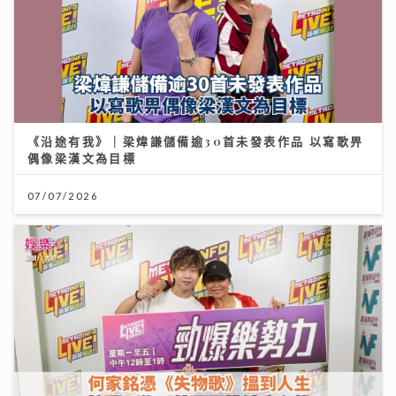
《沿途有我》｜梁煒謙儲備逾30首未發表作品 以寫歌畀
偶像梁漢文為目標
07/07/2026