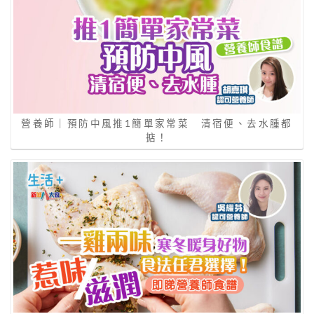
營養師｜預防中風推1簡單家常菜 清宿便、去水腫都
掂！