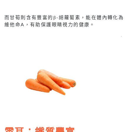
而甘筍則含有豐富的β-胡蘿蔔素，能在體內轉化為
維他命A，有助保護眼睛視力的健康。
雲耳：鐵質豐富