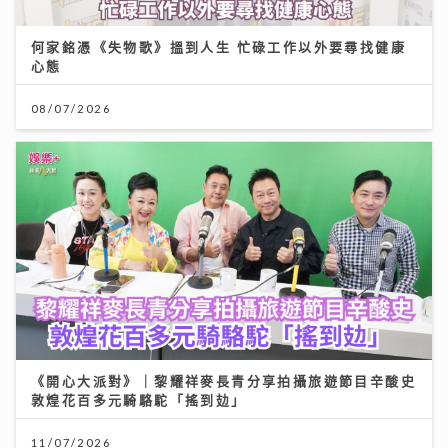
何家銘憑《失物歌》搵到人生 忙碌工作以外要尋找健康
心態
08/07/2026
《開心大派對》｜黎耀祥麥長青分享拍攝旅遊節目辛酸史
敦煌花百多元騎駱駝「搖到攰」
11/07/2026