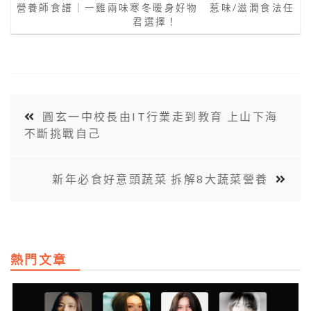
營養師食譜｜一雞兩味寒冬暖身好物 惹味/滋潤食法任
君選擇！
圓玄一中校長由IT行業走到教育 上山下海
不斷挑戰自己
新年必食好意頭蔬菜 拆解8大蔬菜營養
熱門文章