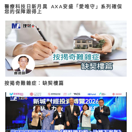
醫療科技日新月異 AXA安盛「愛唯守」系列確保
您的保障跟得上
按揭奇難雜症：缺契樓篇