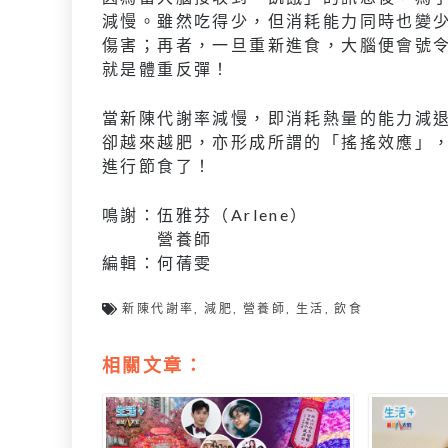
減慢。雖然吃得少，但消耗能力同時也變
傷害；再者，一旦重新進食，大腦便會號
就是體重反彈！
當新陳代謝率減慢，即消耗熱量的能力減
卻越來越肥，亦形成所謂的「搖搖效應」
進行節食了！
鳴謝：伍雅芬（Arlene）
營養師
編輯：何蒨雯
新陳代謝率
,
減肥
,
營養師
,
生活
,
飲食
相關文章：