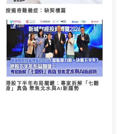
按揭奇難雜症：缺契樓篇
港股下半年布局關鍵：專家拆解「七翻
身」真偽 聚焦北水與AI新趨勢