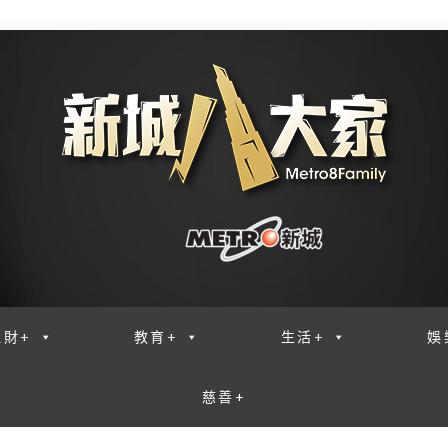
理財+
教育+
生活+
娛
慈善+