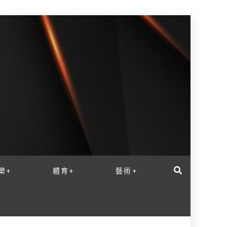
樂+
體育+
藝術+