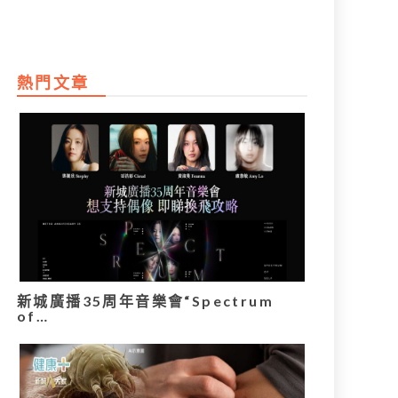
熱門文章
新城廣播35周年音樂會“Spectrum
of…