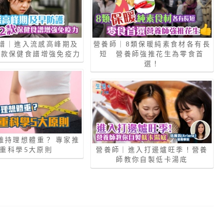
譜｜進入流感高峰期及
營養師｜8類保暖純素食材各有長
2款保健食譜增強免疫力
短 營養師強推花生為零食首
選！
維持理想體重？ 專家推
重科學5大原則
營養師｜進入打邊爐旺季！營養
師教你自製低卡湯底