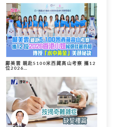
鄺美雲 親赴5100米西藏高山考察 攜12
位2026…