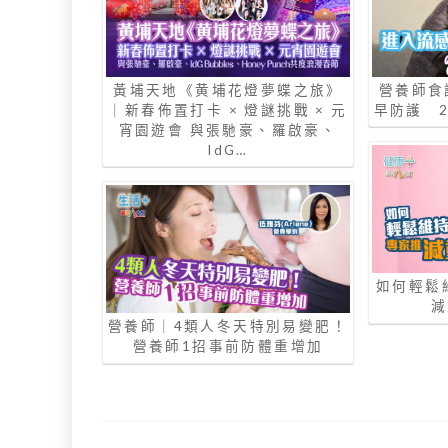
黃埔天地《黄埔花燈夢蝶之旅》
營養師食
｜新春佈置打卡 × 燈謎挑戰 × 元
早防護 
宵園遊會 與張馳豪、羅啟豪、
IdG…
如何輕鬆
減
營養師｜4類人冬天特別易變肥！
營養師1招事前防體重增加