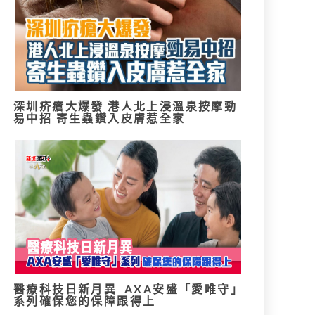
深圳疥瘡大爆發 港人北上浸溫泉按摩勁
易中招 寄生蟲鑽入皮膚惹全家
醫療科技日新月異 AXA安盛「愛唯守」
系列確保您的保障跟得上