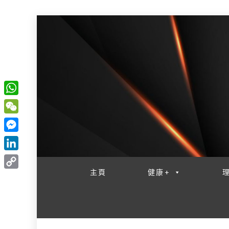
W
一網睇盡 八家大成
h
W
a
e
M
t
C
e
L
s
h
s
i
主頁
健康+
A
C
a
s
n
p
o
t
e
k
p
p
n
e
y
g
d