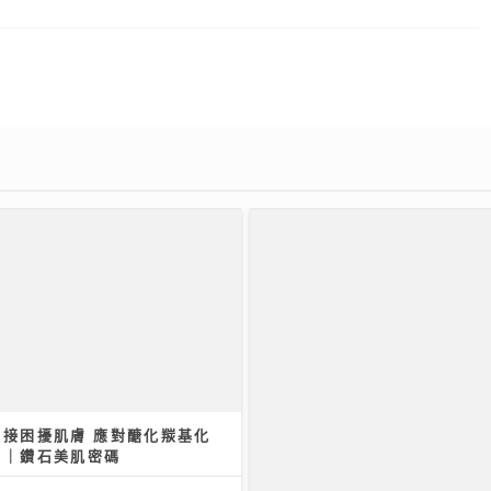
交接困擾肌膚 應對醣化羰基化
法｜鑽石美肌密碼