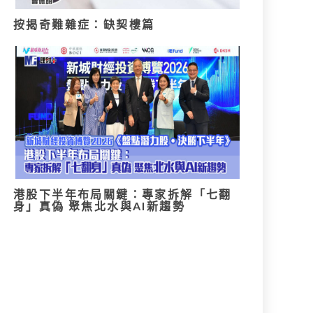
按揭奇難雜症：缺契樓篇
港股下半年布局關鍵：專家拆解「七翻
身」真偽 聚焦北水與AI新趨勢