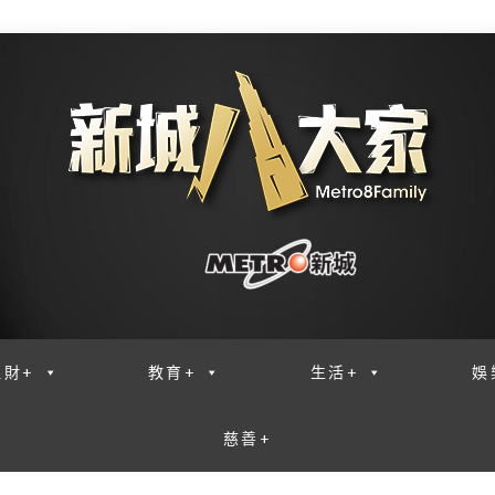
理財+
教育+
生活+
娛
慈善+