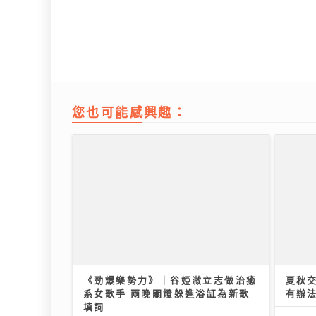
您也可能感興趣：
《勁爆樂勢力》｜谷婭溦立志做治癒
夏秋
系女歌手 兩晚關燈躲進浴缸為新歌
有辦
填詞