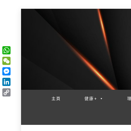
W
一網睇盡 八家大成
h
W
a
e
M
t
C
e
L
s
h
s
i
主頁
健康+
A
C
a
s
n
p
o
t
e
k
p
p
n
e
y
g
d