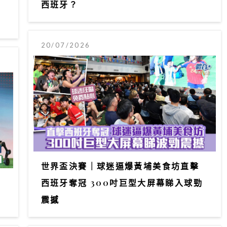
西班牙？
20/07/2026
世界盃決賽｜球迷逼爆黃埔美食坊直擊
」
西班牙奪冠 300吋巨型大屏幕睇入球勁
震撼