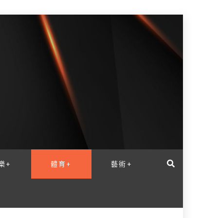
樂+
體育+
藝術+