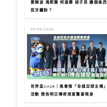
愛睇波 馮熙燮 柯雨霏 胡子貝 邊個係西
班牙鐵粉？
09/06/2026
世界盃2026｜馬會推「全城足球主場
活動 預告明日傳奇球星驚喜現身