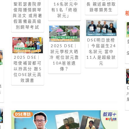
聖若瑟書院廖
16名狀元中
長 親述最想取
俊翔鍾情鋼琴
有1名「終極
錄哪類男生
與法文 或用暑
狀元」
假籌備最高級
別鋼琴考試
DSE明日放榜
2025 DSE｜
｜今屆誕生24
狀元學校大晒
名狀元 當中
2025 DSE｜
冷 呢位狀元靠
11人是超級狀
唔使補習都可
10A爸爸遺
元
以拎高分 跟5
傳？
｜
位DSE狀元高
學
效讀書
E
1
長
|