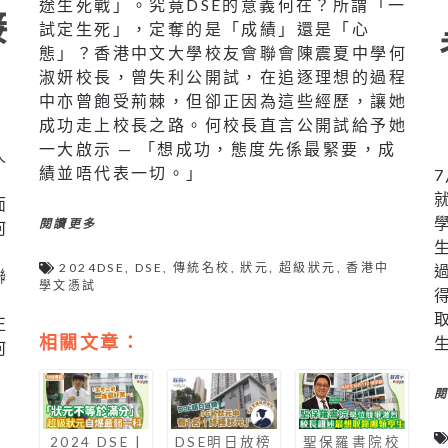
途生死戰」。究竟DSE的意義何在？所謂「一
接
試定生死」，定奪的是「成績」還是「心
態」？香港中文大學校友會聯會陳震夏中學何
淑妍校長，曾失利公開試，在追逐理想的過程
中亦曾飽受荊棘，但卻正因為這些經歷，讓她
成功走上校長之路。何校長直言公開試給予她
一大啟示 — 「想成功，態度先係最緊要，成
人
績並唔代表一切。」
面
閱讀更多
何
2024DSE
,
DSE
,
傳統名校
,
狀元
,
超級狀元
,
香港中
聯
學文憑試
，
正
相關文章：
何
2024 DSE |
DSE明日放榜
聖保羅書院校