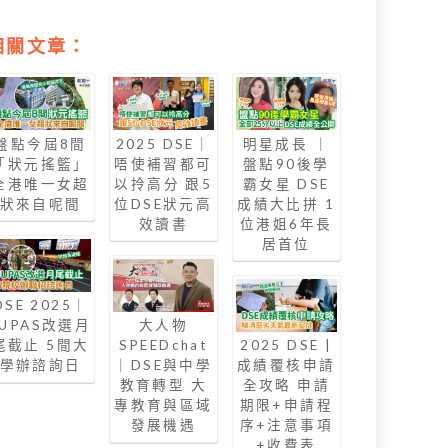
相關文章：
盤點今屆8間
2025 DSE｜
明星成長 ｜
「狀元搖籃」
唔使補習都可
盤點90後學
全港唯一女超
以拎高分 跟5
霸女星 DSE
狀來自呢間
位DSE狀元高
成績大比拼 1
效讀書
位港姐6年長
居首位
DSE 2025｜
JUPAS改選月
大人物
尾截止 5間大
SPEEDchat
2025 DSE |
學辦諮詢日
｜DSE與中學
成績覆核申請
教育轉型 大
全攻略 申請
專教育與區域
期限+申請程
發展機遇
序+注意事項
+收費表