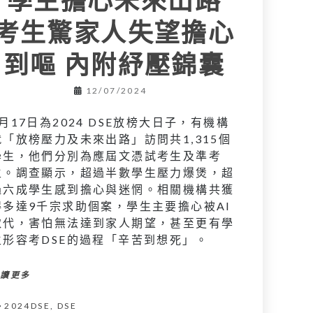
考生驚家人失望擔心
到嘔 內附紓壓錦囊
12/07/2024
7月17日為2024 DSE放榜大日子，有機構
就「放榜壓力及未來出路」訪問共1,315個
學生，他們分別為應屆文憑試考生及準考
生。調查顯示，超過半數學生壓力爆煲，超
過六成學生感到擔心與迷惘。相關機構共獲
得多達9千宗求助個案，學生主要擔心被AI
取代，害怕無法達到家人期望，甚至更有學
生形容考DSE的過程「辛苦到想死」。
閱讀更多
2024DSE
,
DSE