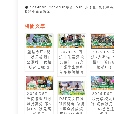
2024DSE
,
2024DSE專訪
,
DSE
,
張永豐
,
校長專訪
香港中學文憑試
相關文章：
盤點今屆8間
2024DSE專
2025 DSE
「狀元搖籃」
訪 | 朱嘉添校
試7大準備 
全港唯一女超
長睇好一行業
錯1事所有
狀來自呢間
寄語學生選科
績被DQ
前多接觸業界
2025 DSE｜
2025 DSE
唔使補習都可
DSE英文口試
狀元學校大
以拎高分 跟5
即將開考 做漏
冷 呢位狀元
位DSE狀元高
1事全部成績
10A爸爸