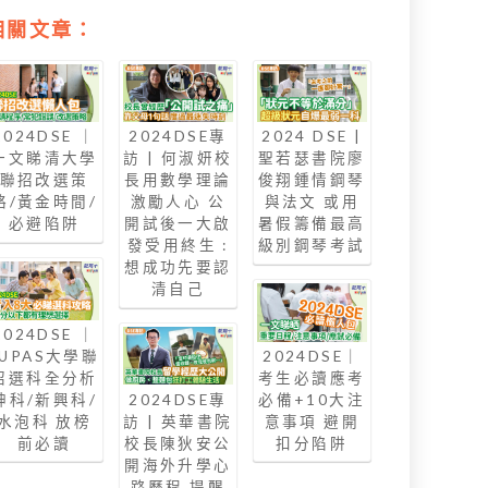
相關文章：
2024DSE ｜
2024DSE專
2024 DSE |
一文睇清大學
訪 | 何淑妍校
聖若瑟書院廖
聯招改選策
長用數學理論
俊翔鍾情鋼琴
略/黃金時間/
激勵人心 公
與法文 或用
必避陷阱
開試後一大啟
暑假籌備最高
發受用終生 :
級別鋼琴考試
想成功先要認
清自己
2024DSE ｜
JUPAS大學聯
2024DSE｜
招選科全分析
考生必讀應考
2024DSE專
神科/新興科/
必備+10大注
訪 | 英華書院
水泡科 放榜
意事項 避開
校長陳狄安公
前必讀
扣分陷阱
開海外升學心
路歷程 提醒