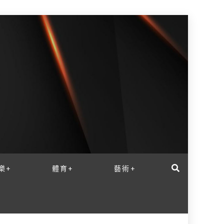
樂+
體育+
藝術+