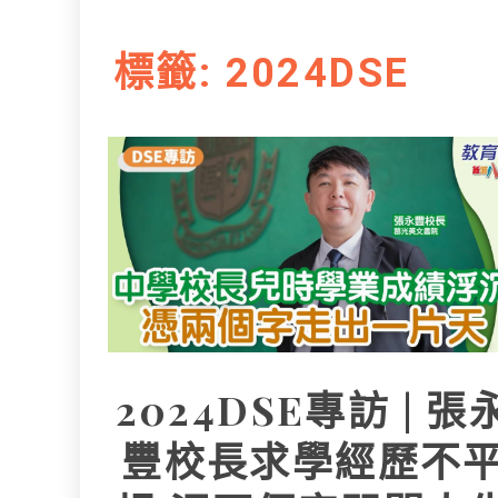
L
e
I
i
r
標籤:
2024DSE
n
n
k
2024DSE專訪 | 張
豐校長求學經歷不