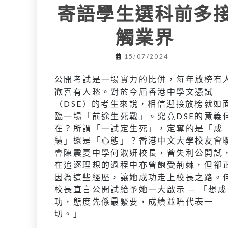
寄語學生選科前多
觸業界
15/07/2024
公開考試是一場實力的比併，每年放榜有
歡喜有人愁。對於今屆香港中學文憑試
（DSE）的考生來說，相信迎接放榜就如
臨一場「前途生死戰」。究竟DSE的意義
在？所謂「一試定生死」，定奪的是「成
績」還是「心態」？香港中文大學校友會
會陳震夏中學何淑妍校長，曾失利公開試
在追逐理想的過程中亦曾飽受荊棘，但卻
因為這些經歷，讓她成功走上校長之路。
校長直言公開試給予她一大啟示 — 「想成
功，態度先係最緊要，成績並唔代表一
切。」