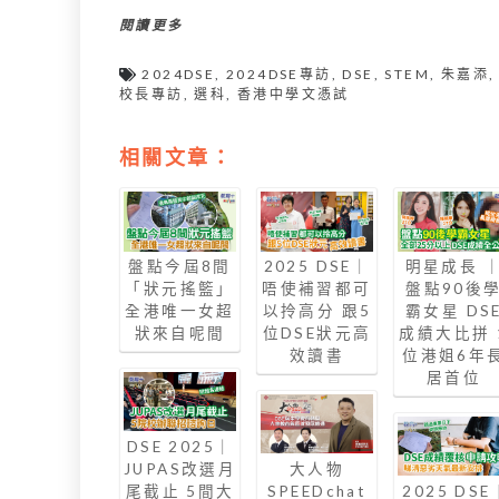
閱讀更多
2024DSE
,
2024DSE專訪
,
DSE
,
STEM
,
朱嘉添
,
校長專訪
,
選科
,
香港中學文憑試
相關文章：
盤點今屆8間
2025 DSE｜
明星成長 
「狀元搖籃」
唔使補習都可
盤點90後
全港唯一女超
以拎高分 跟5
霸女星 DS
狀來自呢間
位DSE狀元高
成績大比拼 
效讀書
位港姐6年
居首位
DSE 2025｜
JUPAS改選月
大人物
尾截止 5間大
SPEEDchat
2025 DSE 