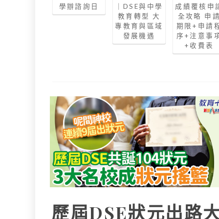
學辦諮詢日
｜DSE與中學
成績覆核申
教育轉型 大
全攻略 申
專教育與區域
期限+申請
發展機遇
序+注意事
+收費表
歷屆DSE狀元出路