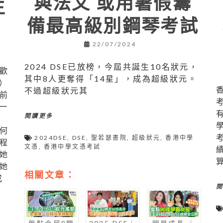
與法文 或用暑假籌
生
備最高級別鋼琴考試
22/07/2024
2024 DSE已放榜，今屆共誕生10名狀元，
歡
其中8人更奪得「14星」，成為超級狀元。
）
不過超級狀元其
前
一
閱讀更多
何
2024DSE
,
DSE
,
聖若瑟書院
,
超級狀元
,
香港中學
程
文憑
,
香港中學文憑考試
她
她
相關文章：
成