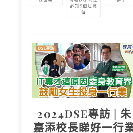
效讀書
可被DQ 考生
傳？
必知5個注意
位
2024DSE專訪 | 朱
嘉添校長睇好一行