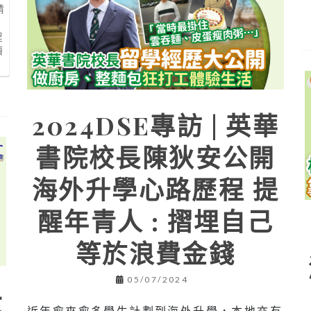
請
請
程
項
2024DSE專訪 | 英華
書院校長陳狄安公開
海外升學心路歷程 提
醒年青人 : 摺埋自己
等於浪費金錢
05/07/2024
大
近年愈來愈多學生計劃到海外升學，本地亦有