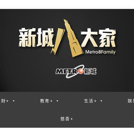
理財+
教育+
生活+
娛
慈善+