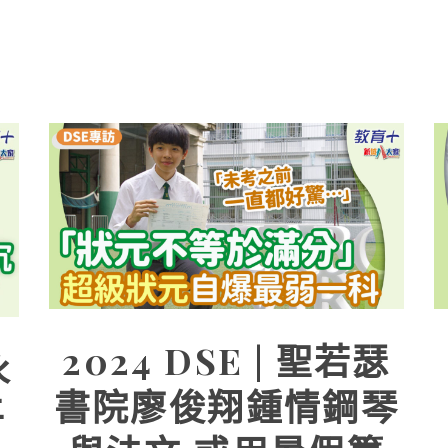
2024 DSE | 聖若瑟
永
書院廖俊翔鍾情鋼琴
平