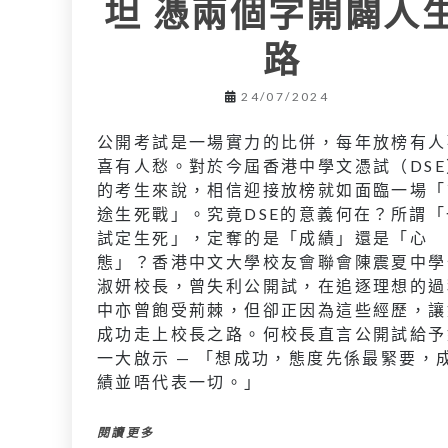
坦 憑兩個字開闢人
路
24/07/2024
公開考試是一場實力的比併，每年放榜有人
喜有人愁。對於今屆香港中學文憑試（DSE
的考生來說，相信迎接放榜就如面臨一場「
途生死戰」。究竟DSE的意義何在？所謂「
試定生死」，定奪的是「成績」還是「心
態」？香港中文大學校友會聯會陳震夏中學
淑妍校長，曾失利公開試，在追逐理想的過
中亦曾飽受荊棘，但卻正因為這些經歷，讓
成功走上校長之路。何校長直言公開試給予
一大啟示 — 「想成功，態度先係最緊要，
績並唔代表一切。」
閱讀更多