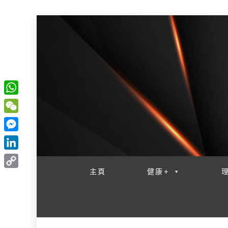
W
一網睇盡 八家大成
h
W
a
e
M
t
C
e
L
s
h
s
i
主頁
健康+
A
C
a
s
n
p
o
t
e
k
p
p
n
e
y
g
d