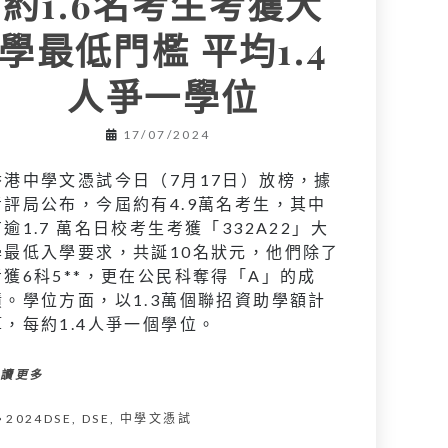
約1.6名考生考獲大
學最低門檻 平均1.4
人爭一學位
17/07/2024
香港中學文憑試今日（7月17日）放榜，據
考評局公布，今屆約有4.9萬名考生，其中
有逾1.7 萬名日校考生考獲「332A22」大
學最低入學要求，共誕10名狀元，他們除了
考獲6科5**，更在公民科奪得「A」的成
績。學位方面，以1.3萬個聯招資助學額計
算，每約1.4人爭一個學位。
閱讀更多
2024DSE
,
DSE
,
中學文憑試