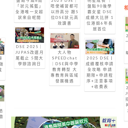
盤點今屆8間
2025 DSE｜
明星成長 ｜
「狀元搖籃」
唔使補習都可
盤點90後學
,
全港唯一女超
以拎高分 跟5
霸女星 DSE
狀來自呢間
位DSE狀元高
成績大比拼 1
效讀書
位港姐6年長
居首位
DSE 2025｜
JUPAS改選月
大人物
尾截止 5間大
SPEEDchat
2025 DSE |
筆
學辦諮詢日
｜DSE與中學
成績覆核申請
做
教育轉型 大
全攻略 申請
成
專教育與區域
期限+申請程
發展機遇
序+注意事項
+收費表
｜
晒
靠
遺