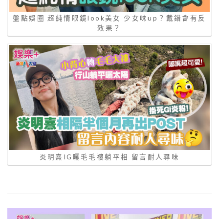
盤點娛圈 超純情眼鏡look美女 少女味up？戴錯會有反
效果？
炎明熹IG曬毛毛褸躺平相 留言耐人尋味