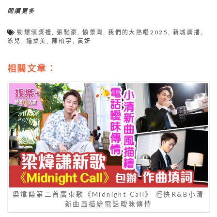
閱讀更多
勁爆頒獎禮
,
張馳豪
,
愉景灣
,
我們的大熱唱2025
,
新城廣播
,
泳兒
,
鍾柔美
,
陳柏宇
,
黃妍
相關文章：
梁煒謙第二首廣東歌《Midnight Call》 輕快R&B小清
新曲風描繪電話曖昧傳情