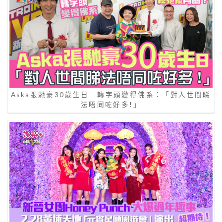
Aska張馳豪30歲生日 轉字頭變得佛系：「對人世間睇
法唔同咗好多!」