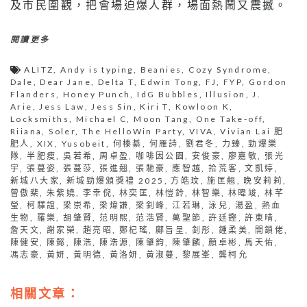
及市民圍觀，把會場迫爆人群，場面熱鬧又震撼。
閱讀更多
ALITZ
,
Andy is typing
,
Beanies
,
Cozy Syndrome
,
Dale
,
Dear Jane
,
Delta T
,
Edwin Tong
,
FJ
,
FYP
,
Gordon
Flanders
,
Honey Punch
,
IdG Bubbles
,
Illusion
,
J.
Arie
,
Jess Law
,
Jess Sin
,
Kiri T
,
Kowloon K
,
Locksmiths
,
Michael C
,
Moon Tang
,
One Take-off
,
Riiana
,
Soler
,
The HelloWin Party
,
VIVA
,
Vivian Lai 肥
肥人
,
XIX
,
Yusobeit
,
何榛綦
,
何雁詩
,
劉君冬
,
力臻
,
勁爆樂
隊
,
半肥瘦
,
吳若希
,
周卓盈
,
咖啡因公園
,
安俊豪
,
廖嘉敏
,
張光
宇
,
張蔓姿
,
張蔓莎
,
張進翹
,
張馳豪
,
應智越
,
拾荒客
,
文凱婷
,
新城八大家
,
新城勁爆頒獎禮 2025
,
方皓玟
,
施匡翹
,
晚安莉莉
,
曾傲棐
,
朱紫嬈
,
李幸倪
,
林奕匡
,
林愷鈴
,
林智樂
,
林暐竣
,
林芊
瑩
,
柯驛誼
,
梁崇希
,
梁煒謙
,
梁釗峰
,
江若琳
,
泳兒
,
湯盈
,
熱血
生物
,
羅樂
,
胡肇賢
,
范明熙
,
范浩賢
,
萬聖節
,
許廷鏗
,
許東晴
,
詹天文
,
謝家榮
,
趙亮昭
,
鄭杞瑤
,
鄺旨呈
,
釗彤
,
鍾柔美
,
開鎖佬
,
陳健安
,
陳懿
,
陳浩
,
陳浩源
,
陳肇鈞
,
陳肇麟
,
顏卓彬
,
馬天佑
,
馮志豪
,
黃妍
,
黃明德
,
黃洛妍
,
黃淑蔓
,
黎展峯
,
龔柯允
相關文章：