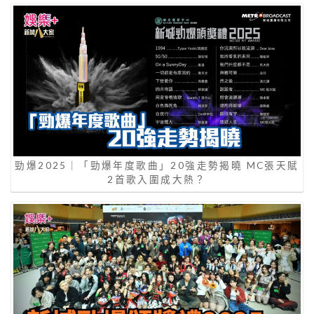
勁爆2025｜「勁爆年度歌曲」20強走勢揭曉 MC張天賦
2首歌入圍成大熱？