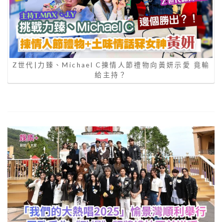
Z世代|力臻、Michael C揀情人節禮物向黃妍示愛 竟輸
給主持？