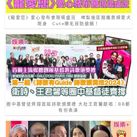
《寵愛您》愛心發布會現場盛況 啤梨施匡翹攜貴婦愛犬
現身 Cute爆毛孩勁搶鏡！
圈中基督徒齊撐首屆詩歌頒獎禮 大肚王君馨獻唱：BB都
有份表演