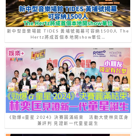
新中型音樂場館 TIDES 黃埔號揭幕可容納1500人 The
Hertz將成首個本地開show單位…
《勁爆α童星 2024》決賽圓滿結束 活動大使林奕匡身
兼評判 見證新一代童星誕生