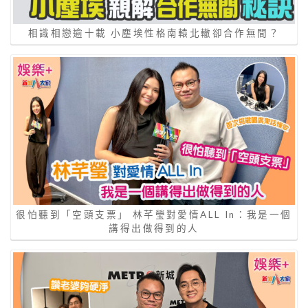
相識相戀逾十載 小塵埃性格南轅北轍卻合作無間？
很怕聽到「空頭支票」 林芊瑩對愛情ALL In：我是一個
講得出做得到的人