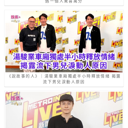
遇一個人驚喜萬分
《說故事的人》｜湯駿業車廂獨處半小時釋放情緒 揭露
流下男兒淚動人原因