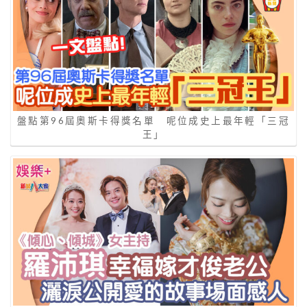
盤點第96屆奧斯卡得獎名單 呢位成史上最年輕「三冠
王」