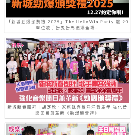
「新城勁爆頒獎禮 2025」The HelloWin Party 逾 90
單位歌手扮鬼扮馬迫爆全場…
新城新春團拜｜胡定欣、家燕姐喜氣洋洋賀馬年 強化音
樂節目兼革新《勁爆頒獎禮》