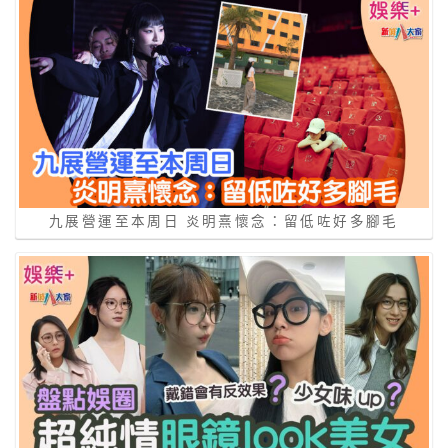
九展營運至本周日 炎明熹懷念：留低咗好多腳毛