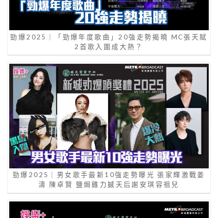
勁爆2025｜「勁爆年度歌曲」20強走勢揭曉 MC張天賦
2首歌入圍成大熱？
勁爆2025｜男女歌手最新10強走勢曝光 張家輝激戰姜
濤 陳卓賢 鹽焗雞力撼天后謝安琪容祖兒