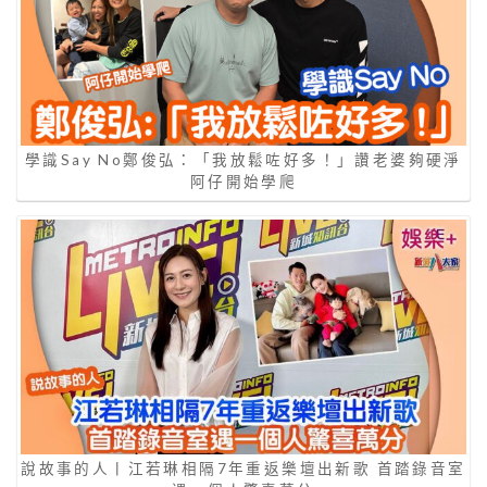
學識Say No鄭俊弘：「我放鬆咗好多！」讚老婆夠硬淨
阿仔開始學爬
說故事的人丨江若琳相隔7年重返樂壇出新歌 首踏錄音室