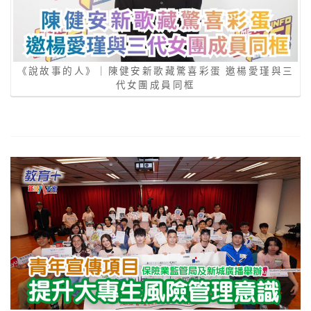
《說故事的人》｜陳健安新歌藏驚喜彩蛋 邀楊愛瑾與三
代女團成員同框