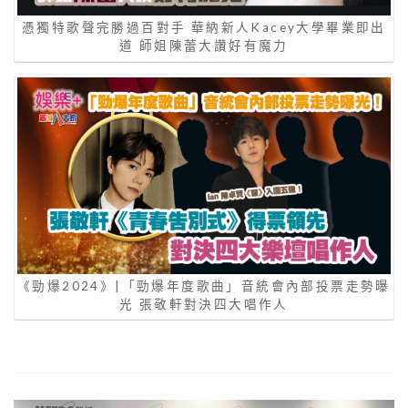
憑獨特歌聲完勝過百對手 華納新人Kacey大學畢業即出
道 師姐陳蕾大讚好有魔力
《勁爆2024》|「勁爆年度歌曲」音統會內部投票走勢曝
光 張敬軒對決四大唱作人