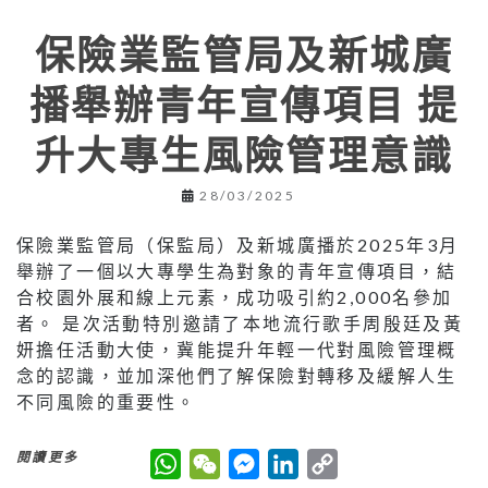
保險業監管局及新城廣
播舉辦青年宣傳項目 提
升大專生風險管理意識
28/03/2025
保險業監管局（保監局）及新城廣播於2025年3月
舉辦了一個以大專學生為對象的青年宣傳項目，結
合校園外展和線上元素，成功吸引約2,000名參加
者。 是次活動特別邀請了本地流行歌手周殷廷及黃
妍擔任活動大使，冀能提升年輕一代對風險管理概
念的認識，並加深他們了解保險對轉移及緩解人生
不同風險的重要性。
W
W
M
L
C
閱讀更多
h
e
e
i
o