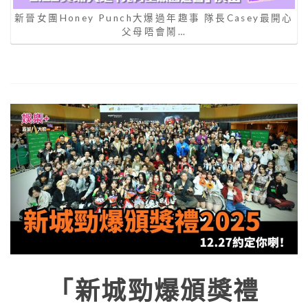
新晉女團Honey Punch大爆過年趣事 隊長Casey最開心
父母唔會鬧…
「新城勁爆頒獎禮