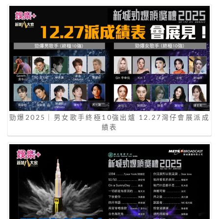
勁爆2025｜男女歌手終極10強出爐 12.27灣仔會展派成
績表