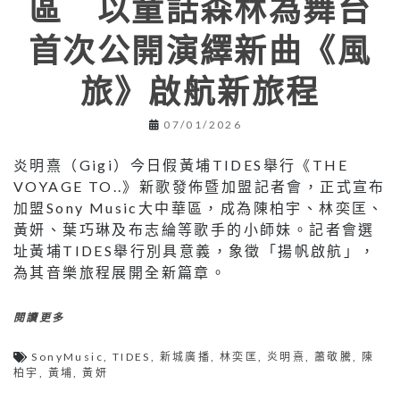
區 以童話森林為舞台
首次公開演繹新曲《風
旅》啟航新旅程
07/01/2026
炎明熹（Gigi）今日假黃埔TIDES舉行《THE
VOYAGE TO..》新歌發佈暨加盟記者會，正式宣布
加盟Sony Music大中華區，成為陳柏宇、林奕匡、
黃妍、葉巧琳及布志綸等歌手的小師妹。記者會選
址黃埔TIDES舉行別具意義，象徵「揚帆啟航」，
為其音樂旅程展開全新篇章。
閱讀更多
SonyMusic
,
TIDES
,
新城廣播
,
林奕匡
,
炎明熹
,
蕭敬騰
,
陳
柏宇
,
黃埔
,
黃妍