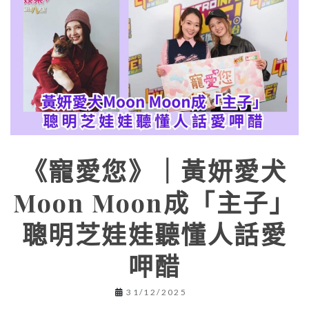
《寵愛您》｜黃妍愛犬
Moon Moon成「主子」
聰明芝娃娃聽懂人話愛
呷醋
31/12/2025