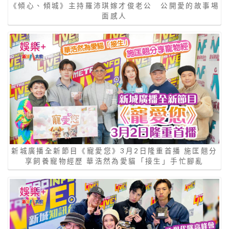
《傾心、傾城》主持羅沛琪嫁才俊老公 公開愛的故事埸
面感人
新城廣播全新節目《寵愛您》3月2日隆重首播 施匡翹分
享飼養寵物經歷 華浩然為愛貓「接生」手忙腳亂