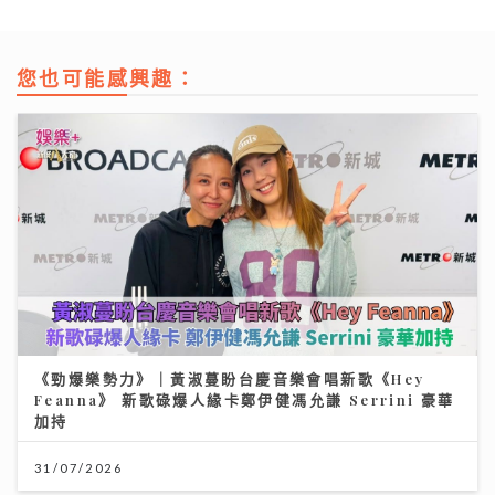
您也可能感興趣：
《勁爆樂勢力》｜黃淑蔓盼台慶音樂會唱新歌《Hey
Feanna》 新歌碌爆人緣卡鄭伊健馮允謙 Serrini 豪華
加持
31/07/2026