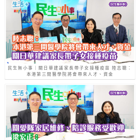
民生無小事｜關日華建議家長帶子女接種疫苗 陸志聰：
本港第三間醫學院將會帶來人才、資金