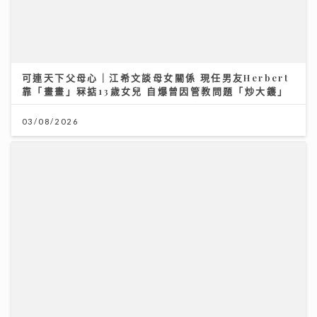
靠「畫畫」冧掂13歲女兒 自爆曾因管教問題「炒大鑊」
03/08/2026
《原來生活好快樂》｜倪震權跨界出歌《錯過了沒下次》
從排球港隊到樂壇新人 自爆錄音勁緊張
06/08/2026