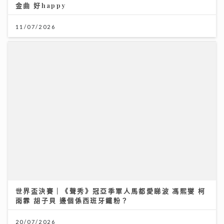
世界盃決賽｜《聲秀》冠亞季軍人馬都愛睇波 馮熙燮 柯
雨霏 胡子貝 邊個係西班牙鐵粉？
20/07/2026