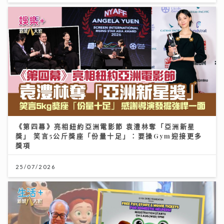
《第四幕》亮相紐約亞洲電影節 袁澧林奪「亞洲新星
獎」 笑言5公斤獎座「份量十足」：要操Gym迎接更多
獎項
25/07/2026