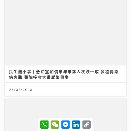
民生無小事｜急症室加價半年求診人次跌一成 多種傳染
病夾擊 醫院接收大量感染個案
26/07/2026
美心集團70周年 逾30品牌7至8月推100萬元餐飲禮遇
W
W
M
L
C
h
e
e
i
o
09/07/2026