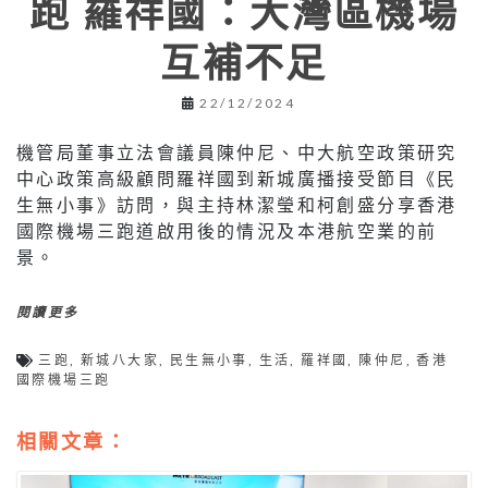
跑 羅祥國：大灣區機場
互補不足
22/12/2024
機管局董事立法會議員陳仲尼、中大航空政策研究
中心政策高級顧問羅祥國到新城廣播接受節目《民
生無小事》訪問，與主持林潔瑩和柯創盛分享香港
國際機場三跑道啟用後的情況及本港航空業的前
景。
閱讀更多
三跑
,
新城八大家
,
民生無小事
,
生活
,
羅祥國
,
陳仲尼
,
香港
國際機場三跑
相關文章：