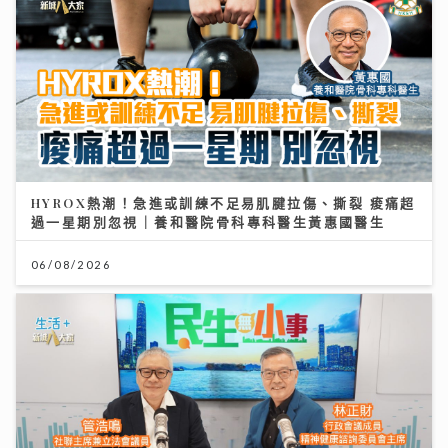
HYROX熱潮！急進或訓練不足易肌腱拉傷、撕裂 痠痛超
過一星期別忽視｜養和醫院骨科專科醫生黃惠國醫生
06/08/2026