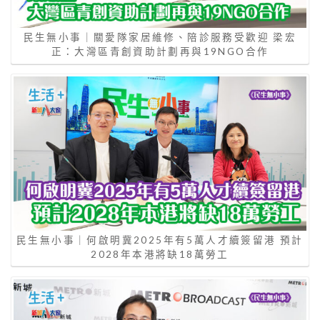
民生無小事｜關愛隊家居維修、陪診服務受歡迎 梁宏
正：大灣區青創資助計劃再與19NGO合作
民生無小事｜何啟明冀2025年有5萬人才續簽留港 預計
2028年本港將缺18萬勞工