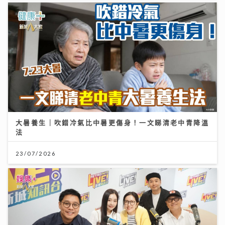
大暑養生｜吹錯冷氣比中暑更傷身！一文睇清老中青降溫
法
23/07/2026