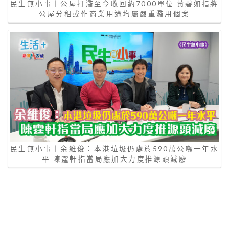
民生無小事｜公屋打濫至今收回約7000單位 黃碧如指將
公屋分租或作商業用途均屬嚴重濫用個案
民生無小事｜余維俊：本港垃圾仍處於590萬公噸一年水
平 陳霆軒指當局應加大力度推源頭減廢