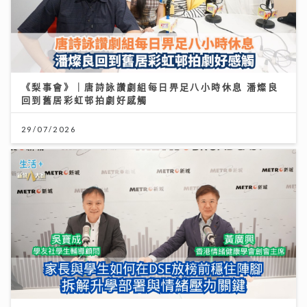
《梨事會》｜唐詩詠讚劇組每日畀足八小時休息 潘燦良
回到舊居彩虹邨拍劇好感觸
29/07/2026