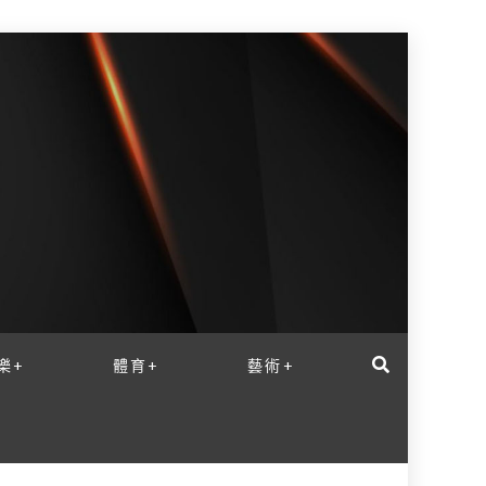
樂+
體育+
藝術+