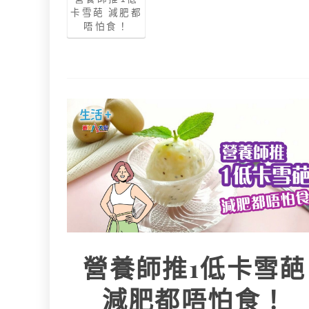
卡雪葩 減肥都
唔怕食！
營養師推1低卡雪葩
減肥都唔怕食！