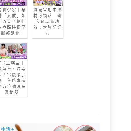
營養學家｜身
煲湯常用中藥
體「太酸」如
材猴頭菇 研
何改善？慢性
究發現新功
炎症隨時提早
效：增強記憶
腦部退化!
力
QK玉瑛室｜
濕氣重、病毒
多！常腹脹肚
瀉 各路專家
全方位抽濕袪
濕秘笈