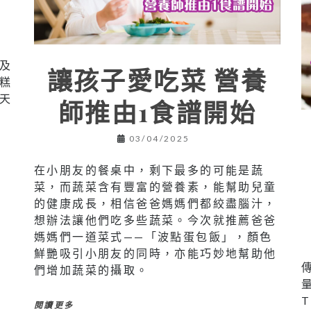
及
讓孩子愛吃菜 營養
糕
天
師推由1食譜開始
03/04/2025
在小朋友的餐桌中，剩下最多的可能是蔬
菜，而蔬菜含有豐富的營養素，能幫助兒童
的健康成長，相信爸爸媽媽們都絞盡腦汁，
想辦法讓他們吃多些蔬菜。今次就推薦爸爸
媽媽們一道菜式——「波點蛋包飯」，顏色
鮮艷吸引小朋友的同時，亦能巧妙地幫助他
們增加蔬菜的攝取。
閱讀更多