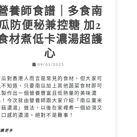
營養師食譜｜多食南
瓜防便秘兼控糖 加2
食材煮低卡濃湯超護
心
09/01/2025
南瓜對香港人而言是常見的食材，但大家可
能不知道，只要南瓜加上其他蔬菜食材即可
以製作出一個營養豐富且低熱量的美味濃
湯！今次就由營養師跟大家介紹「南瓜粟米
蘑菇濃湯」做法，以後在家裡煮一個幼滑又
有口感的濃湯，絕對不是難事！
閱讀更多