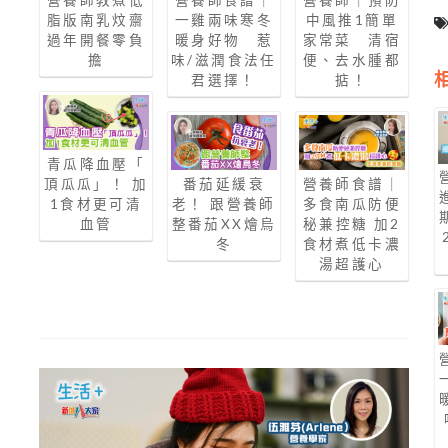
一雞兩味寒冬
脂版南乳炆齋
中風推1簡單
暖身好物 惹
過年開餐零負
家常菜 清宿
味/滋潤食法任
擔
便、去水腫都
君選擇！
掂！
青瓜降血壓「
番茄延緩衰
營養師食譜｜
頂瓜瓜」！ 加
老！ 跟營養師
多食南瓜防便
1食材更可清
整番茄XX燴烏
秘兼控糖 加2
血管
冬
食材煮低卡濃
湯超護心