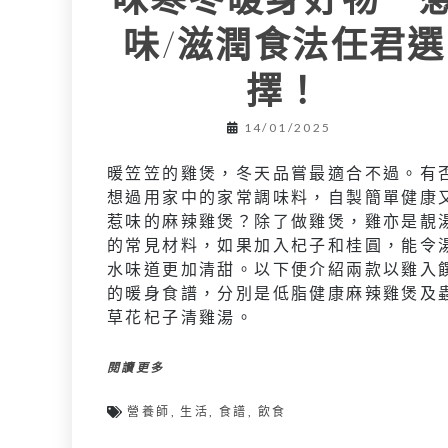
味/滋潤食法任君選
擇！
14/01/2025
暖笠笠的雞煲，冬天品嘗最適合不過。有
想過用家中的家常調味料，自製簡單健康
惹味的麻辣雞煲？除了做雞煲，雞亦是靚
的常見材料，如果加入杞子和桂圓，能令
水味道更加清甜。以下便介紹兩款以雞入
的暖身食譜，分別是低脂健康麻辣雞煲及
草花杞子清雞湯。
閱讀更多
營養師
,
生活
,
食譜
,
飲食