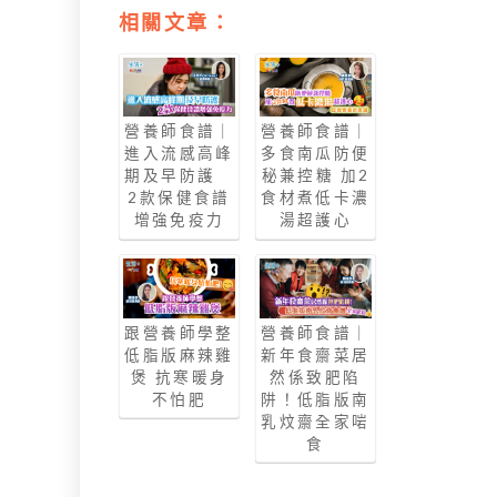
相關文章：
營養師食譜｜
營養師食譜｜
進入流感高峰
多食南瓜防便
期及早防護
秘兼控糖 加2
2款保健食譜
食材煮低卡濃
增強免疫力
湯超護心
營養師食譜｜
跟營養師學整
新年食齋菜居
低脂版麻辣雞
然係致肥陷
煲 抗寒暖身
阱！低脂版南
不怕肥
乳炆齋全家啱
食