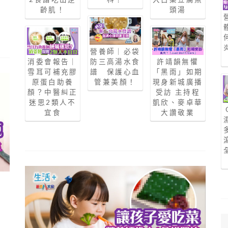
齡肌！
頭湯
營養師｜必袋
消委會報告｜
防三高湯水食
許靖韻無懼
雪耳可補充膠
譜 保護心血
「黑雨」如期
原蛋白助養
管兼美顏！
現身新城廣播
顏？中醫糾正
受訪 主持程
迷思2類人不
凱欣、麥卓華
宜食
大讚敬業