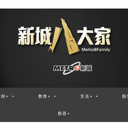
理財+
教育+
生活+
娛
慈善+