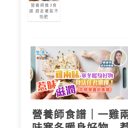
營養師推3食
譜 趕走暑氣不
怕肥
營養師食譜｜一雞
味寒冬暖身好物 