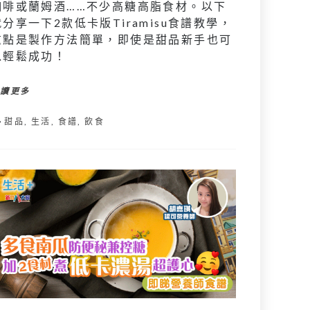
咖啡或蘭姆酒……不少高糖高脂食材。以下
就分享一下2款低卡版Tiramisu食譜教學，
重點是製作方法簡單，即使是甜品新手也可
以輕鬆成功！
閱讀更多
甜品
,
生活
,
食譜
,
飲食