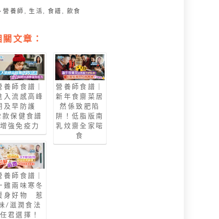
營養師
,
生活
,
食譜
,
飲食
相關文章：
營養師食譜｜
營養師食譜｜
進入流感高峰
新年食齋菜居
期及早防護
然係致肥陷
2款保健食譜
阱！低脂版南
增強免疫力
乳炆齋全家啱
食
營養師食譜｜
一雞兩味寒冬
暖身好物 惹
味/滋潤食法
任君選擇！