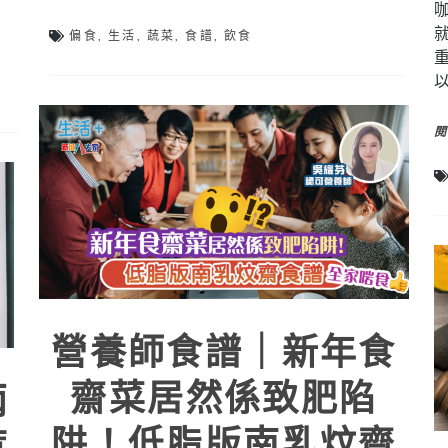
偏食
,
生活
,
蔬菜
,
食譜
,
飲食
營養師食譜｜新年食
齋菜居然係致肥陷
兩
阱！低脂版南乳炆齋
惹