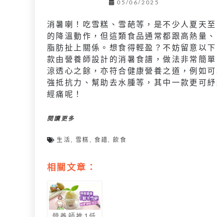
05/06/2025
消暑喇！吃雪糕、雪葩等，是不少人夏天至
的降溫動作，但這類食品通常都跟高熱量、
脂肪扯上關係。想食得輕盈？不妨留意以下
款由營養師設計的消暑食譜，做法非常簡單
涼透心之餘，亦符合健康營養之道，例如可
強抵抗力、幫助去水腫等，其中一款更可紓
經痛呢！
閱讀更多
生活
,
雪糕
,
食譜
,
飲食
相關文章：
營養師推1低