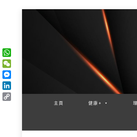
W
一網睇盡 八家大成
h
W
a
e
M
t
C
e
L
s
h
s
i
主頁
健康+
A
C
a
s
n
p
o
t
e
k
p
p
n
e
y
g
d