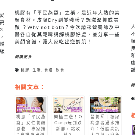
桃膠有「平民燕窩」之稱，是近年大熱的美
愛
顏食材。皮膚Dry到變殘樣？想滋潤抑或美
高
顏 ？Why not both？今次請來營養師及中
3
醫各自從其範疇講解桃膠好處，並分享一些
，
美顏食譜，讓大家吃出逆齡肌！
增
緩
閱讀更多
桃膠
,
生活
,
食譜
,
飲食
相關文章：
桃膠「平民燕
樂極生悲！O
營養師｜糖尿
窩」女性養顏
Camp玩到跌
病患者湯水推
恩物 專家推
斷腳，點收
介：低脂高鈣
2食譜吃出逆
科？
大白菜豆腐魚