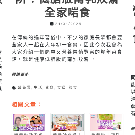
全家啱食
21/01/2025
在傳統的過年習俗中，不少的家庭長輩都會要
全家人一起在大年初一食齋，因此今次我會為
大家介紹一個簡單又營養價值豐富的賀年菜食
否
譜，就是健康低脂版的南乳炆齋 。
又
湯
湯
閱讀更多
饌
營養師
,
生活
,
素食
,
食譜
,
飲食
蟲
相關文章：
營養師食譜｜
營養師教煮低
營養師｜預防