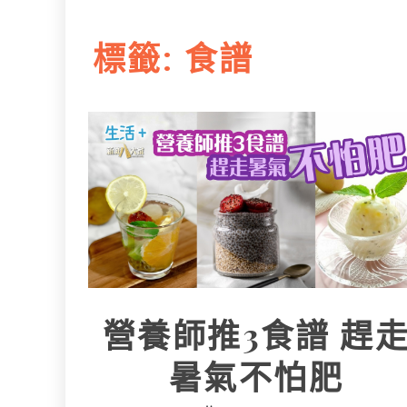
L
e
I
i
r
標籤:
食譜
n
n
k
營養師推3食譜 趕
暑氣不怕肥