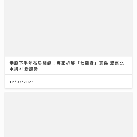
港股下半年布局關鍵：專家拆解「七翻身」真偽 聚焦北
水與AI新趨勢
12/07/2026
民生無小事｜樓宇維修屢爆圍標問題 政界及業界倡「圍
標刑事化」與建扣分制