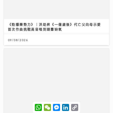
193宣傳新歌《呆等》吐露半年心聲：學會放下執著 靠
兄弟理性分析走出偏激
W
W
M
L
C
h
e
e
i
o
10/07/2026