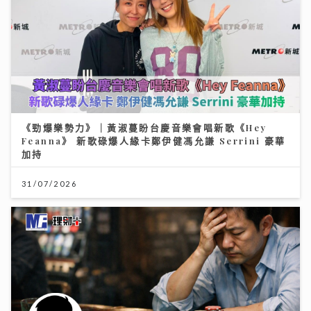
《勁爆樂勢力》｜黃淑蔓盼台慶音樂會唱新歌《Hey
Feanna》 新歌碌爆人緣卡鄭伊健馮允謙 Serrini 豪華
加持
31/07/2026