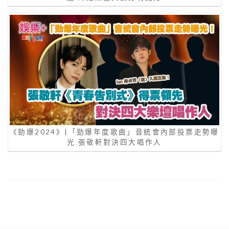
《勁爆2024》|「勁爆年度歌曲」音統會內部投票走勢曝
光 張敬軒對決四大唱作人