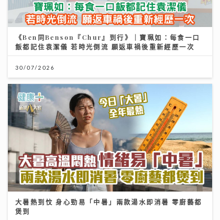
《Ben同Benson『Chur』到行》｜寶珮如：每食一口
飯都記住袁潔儀 若時光倒流 願返車禍後重新經歷一次
30/07/2026
大暑熱到忟 身心勁易「中暑」兩款湯水即消暑 零廚藝都
煲到