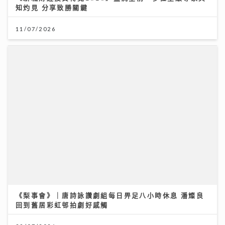
《梨事會》｜唐詩詠讚劇組每日畀足八小時休息 潘燦良
回到舊居彩虹邨拍劇好感觸
29/07/2026