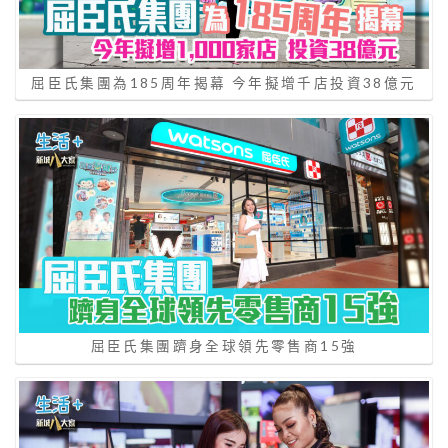
屈臣氏集團為185周年揭幕 今年擬增千店投資38億元
屈臣氏集團躋身全球領先零售商15強