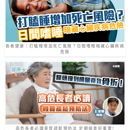
長者健康｜打瞌睡增加死亡風險？日間嗜睡暗藏心臟疾病
危險
高危長者必讀骨質疏鬆預防法 定期檢查好重要!