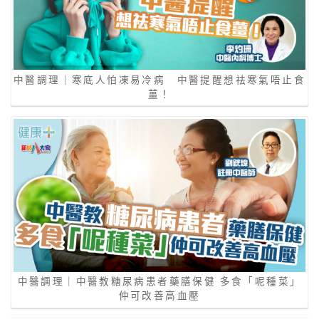
中醫調理｜寒底人怕凍易冷病 中醫提醒想祛寒氣唔止食
薑！
中醫調理｜中醫教糖尿病患者藥膳保健 多食「呢種菜」
仲可改善高血壓