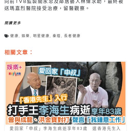
向前TVB監製關永忠及鄰居藝人林偉求助，最終被
送瑪嘉烈醫院接受治療，留醫觀察。
閱讀更多
健康
,
娛樂
,
明星健康
,
秦煌
,
長者健康
相關文章：
愛回家「申叔」李海生病逝享年83歲 選香港先生入