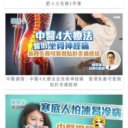
肥人士先做1件事
中醫調理｜中醫4大療法治坐骨神經痛 筋骨失養可靠敷
貼針灸通經絡