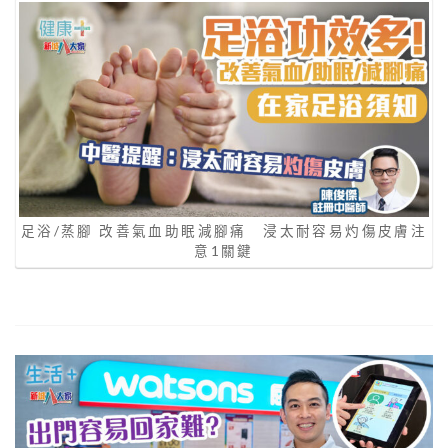
足浴/蒸腳 改善氣血助眠減腳痛 浸太耐容易灼傷皮膚注
意1關鍵