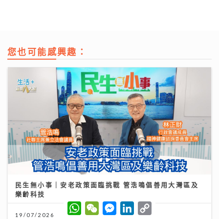
您也可能感興趣：
民生無小事｜安老政策面臨挑戰 管浩鳴倡善用大灣區及
樂齡科技
W
W
M
L
C
h
e
e
i
o
19/07/2026