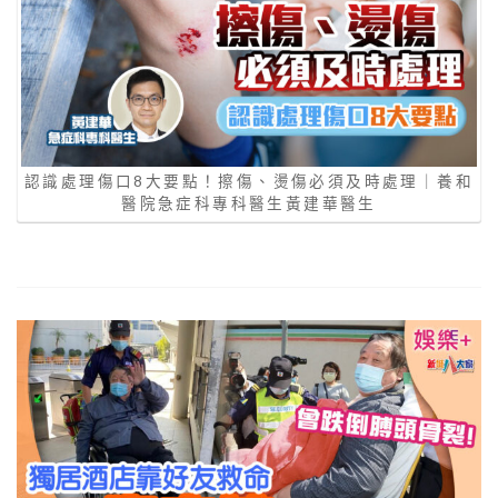
認識處理傷口8大要點！擦傷、燙傷必須及時處理｜養和
醫院急症科專科醫生黃建華醫生