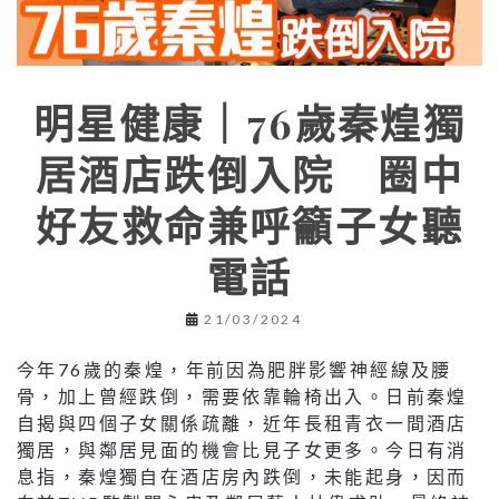
明星健康｜76歲秦煌獨
居酒店跌倒入院 圈中
好友救命兼呼籲子女聽
電話
21/03/2024
今年76歲的秦煌，年前因為肥胖影響神經線及腰
骨，加上曾經跌倒，需要依靠輪椅出入。日前秦煌
自揭與四個子女關係疏離，近年長租青衣一間酒店
獨居，與鄰居見面的機會比見子女更多。今日有消
息指，秦煌獨自在酒店房內跌倒，未能起身，因而