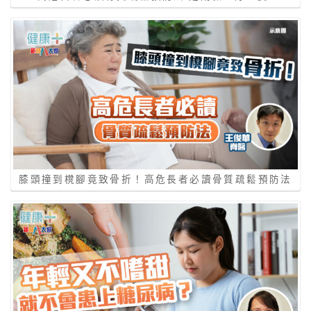
膝頭撞到櫈腳竟致骨折！高危長者必讀骨質疏鬆預防法