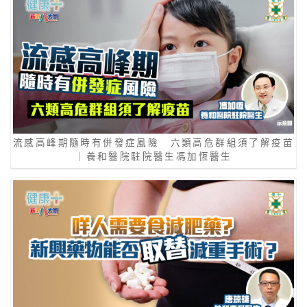
流感高峰期隨時有併發症風險 六類高危群組須了解疫苗
｜養和醫院駐院醫生馮加恆醫生