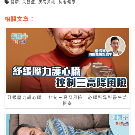
健康
,
失智症
,
疾病資訊
,
長者健康
相關文章：
紓緩壓力護心臟 控制三高降風險｜心臟科專科醫生曾
振峯