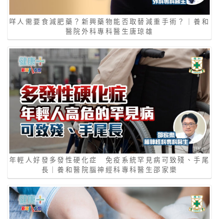
咩人需要食減肥藥？新興藥物能否取替減重手術？｜養和
醫院外科專科醫生唐琼雄
年輕人好發多發性硬化症 免疫系統罕見病可致殘、手尾
長｜養和醫院腦神經科專科醫生邵家樂