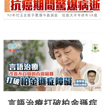
90年代玉女歌手驚爆今晨病逝 抗癌大半年終年58歲
言語治療打破柏金遜症