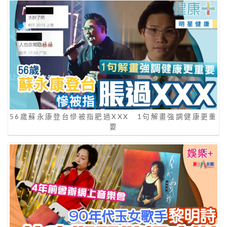
56歲蘇永康登台慘被指肥過XXX 1句解畫強調健康更重
要