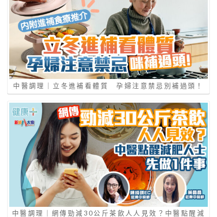
中醫調理｜立冬進補看體質 孕婦注意禁忌別補過頭！
中醫調理｜網傳勁減30公斤茶飲人人見效？中醫點醒減