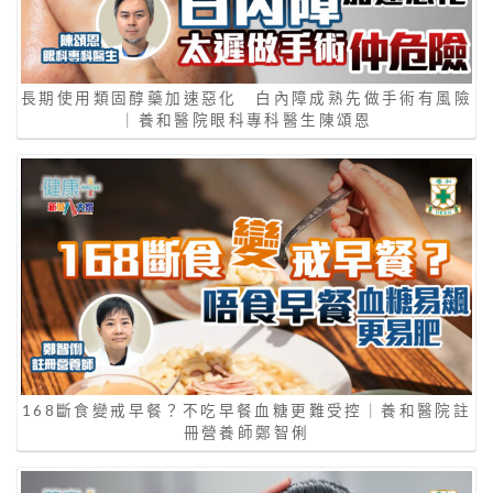
長期使用類固醇藥加速惡化 白內障成熟先做手術有風險
｜養和醫院眼科專科醫生陳頌恩
168斷食變戒早餐？不吃早餐血糖更難受控｜養和醫院註
冊營養師鄭智俐