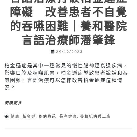
障礙 改善患者不自覺
的吞嚥困難｜養和醫院
言語治療師潘肇鋒
29/12/2023
柏金遜症是其中一種常見的慢性腦神經衰退疾病，
影響口腔及咽喉肌肉，柏金遜症導致患者說話和吞
嚥困難，言語治療可以怎樣改善柏金遜症這種情
況？
閱讀更多
健康
,
柏金遜
,
疾病資訊
,
長者健康
,
養和抗病兵工廠