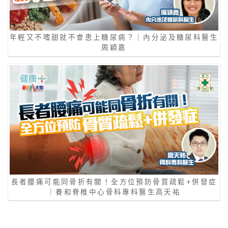
年輕又不嗜甜就不會患上糖尿病？｜內分泌及糖尿科醫生
周穎嘉
長者腰痛可能同骨折有關！全方位預防骨質疏鬆+併發症
｜養和脊椎中心骨科專科醫生高天𧙗