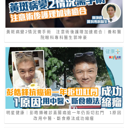
黃斑病變2情況需手術 注意術後護理加速癒合｜養和醫
院眼科專科醫生郭坤豪
明星健康｜彭皓鋒確診直腸癌逾一年仍拒切肛門 1原因
改用中醫、斷食療法成功縮瘤