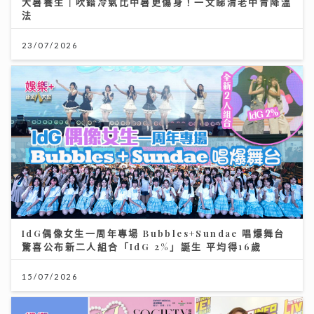
大暑養生｜吹錯冷氣比中暑更傷身！一文睇清老中青降溫
法
23/07/2026
IdG偶像女生一周年專場 Bubbles+Sundae 唱爆舞台
驚喜公布新二人組合「IdG 2%」誕生 平均得16歲
15/07/2026