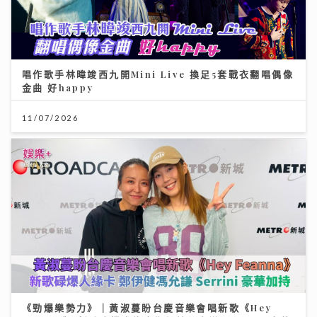
唱作歌手林暐竣西九開Mini Live 換足5套戰衣翻唱偶像
金曲 好happy
11/07/2026
《勁爆樂勢力》｜黃淑蔓盼台慶音樂會唱新歌《Hey