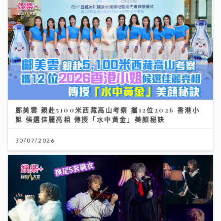
鄺美雲 親赴5100米西藏高山考察 攜12位2026 香港小
姐 候選佳麗亮相 傳授「水中黃金」美顏秘訣
30/07/2026