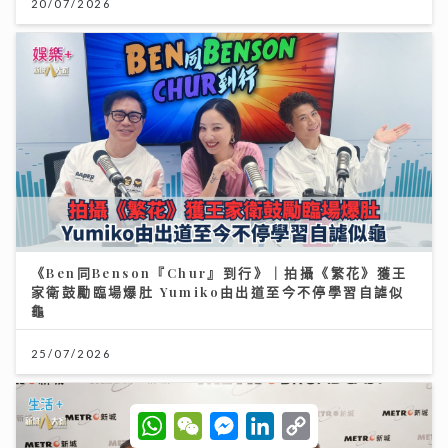
20/07/2026
《Ben同Benson『Chur』到行》｜拍攝《繁花》獲王
家衛鼓勵臨場爆肚 Yumiko由出道至今不停學習自謔似
龜
25/07/2026
W
W
M
L
C
h
e
e
i
o