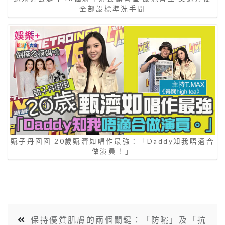
全部設標準洗手間
甄子丹囡囡 20歲甄濟如唱作最強：「Daddy知我唔適合
做演員！」
保持優質肌膚的兩個關鍵：「防曬」及「抗