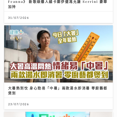
Feanna》 新歌碌爆人緣卡鄭伊健馮允謙 Serrini 豪華
加持
31/07/2026
大暑熱到忟 身心勁易「中暑」兩款湯水即消暑 零廚藝都
煲到
23/07/2026