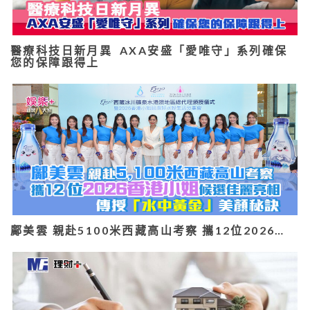
醫療科技日新月異 AXA安盛「愛唯守」系列確保
您的保障跟得上
鄺美雲 親赴5100米西藏高山考察 攜12位2026…