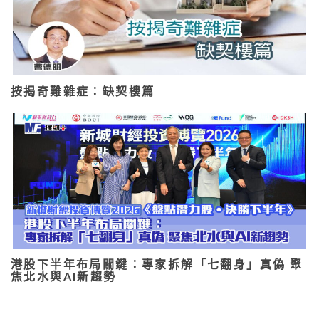
按揭奇難雜症：缺契樓篇
港股下半年布局關鍵：專家拆解「七翻身」真偽 聚
焦北水與AI新趨勢