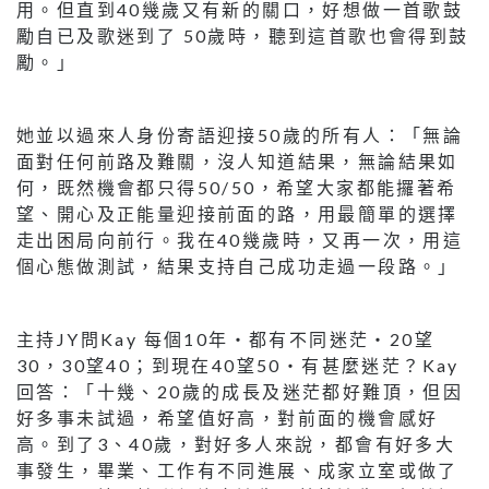
用。但直到40幾歲又有新的關口，好想做一首歌鼓
勵自已及歌迷到了 50歲時，聽到這首歌也會得到鼓
勵。」
她並以過來人身份寄語迎接50歲的所有人：「無論
面對任何前路及難關，沒人知道結果，無論結果如
何，既然機會都只得50/50，希望大家都能攞著希
望、開心及正能量迎接前面的路，用最簡單的選擇
走出困局向前行。我在40幾歲時，又再一次，用這
個心態做測試，結果支持自己成功走過一段路。」
主持JY問Kay 每個10年・都有不同迷茫・20望
30，30望40；到現在40望50・有甚麼迷茫？Kay
回答：「十幾、20歲的成長及迷茫都好難頂，但因
好多事未試過，希望值好高，對前面的機會感好
高。到了3、40歲，對好多人來說，都會有好多大
事發生，畢業、工作有不同進展、成家立室或做了