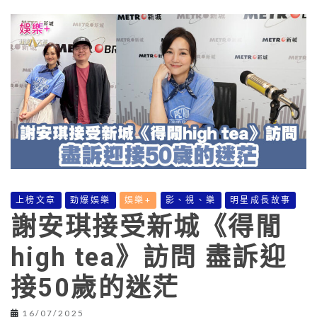
上榜文章
勁爆娛樂
娛樂+
影、視、樂
明星成長故事
謝安琪接受新城《得閒
high tea》訪問 盡訴迎
接50歲的迷茫
16/07/2025