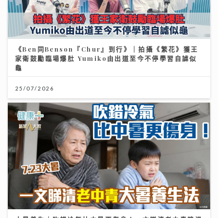
《Ben同Benson『Chur』到行》｜拍攝《繁花》獲王
家衛鼓勵臨場爆肚 Yumiko由出道至今不停學習自謔似
龜
25/07/2026