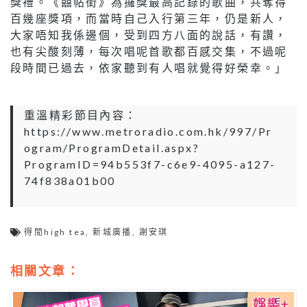
獎禮。《囍帖街》為攞獎最高記錄的歌曲，共奪得
百幾座獎項，而當時自己入行第三年，仍是新人，
大家唔知我係邊個，受到四方八面的說話，有讚，
也有尖酸刻薄，每次唱呢首歌都百感交集，不過呢
段時間已過去，依家聽到有人唱就覺得好榮幸。」
重溫精彩節目內容：
https://www.metroradio.com.hk/997/Pr
ogram/ProgramDetail.aspx?
ProgramID=94b553f7-c6e9-4095-a127-
74f838a01b00
得閒high tea
,
新城廣播
,
謝安琪
相關文章：