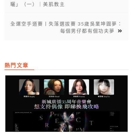
曬」（一）｜美肌教主
全運空手道賽丨失落選拔賽 35歲吳業坤圓夢：
每個男仔都有個功夫夢
熱門文章