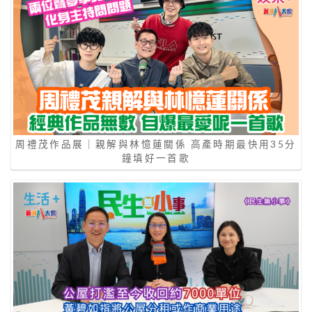
周禮茂作品展｜親解與林憶蓮關係 高產時期最快用35分
鐘填好一首歌