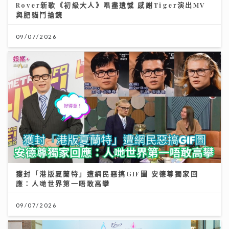
Rover新歌《初級大人》唱盡遺憾 感謝Tiger演出MV
與肥貓鬥搶鏡
09/07/2026
獲封「港版夏蘭特」遭網民惡搞GIF圖 安德尊獨家回
應：人哋世界第一唔敢高攀
09/07/2026