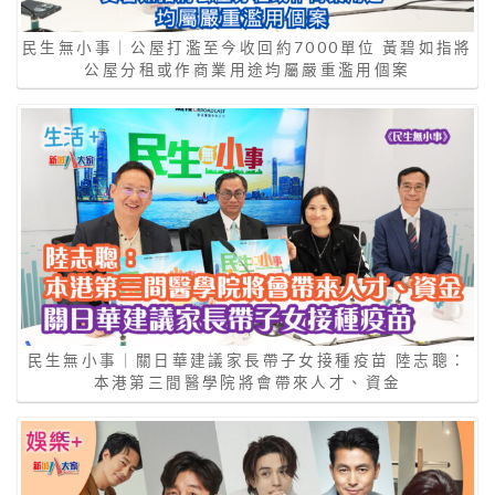
民生無小事｜公屋打濫至今收回約7000單位 黃碧如指將
公屋分租或作商業用途均屬嚴重濫用個案
民生無小事｜關日華建議家長帶子女接種疫苗 陸志聰：
本港第三間醫學院將會帶來人才、資金