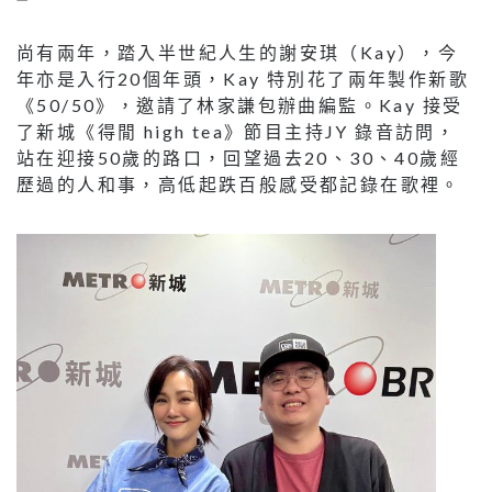
尚有兩年，踏入半世紀人生的謝安琪（Kay），今
年亦是入行20個年頭，Kay 特別花了兩年製作新歌
《50/50》，邀請了林家謙包辦曲編監。Kay 接受
了新城《得閒 high tea》節目主持JY 錄音訪問，
站在迎接50歲的路口，回望過去20、30、40歲經
歷過的人和事，高低起跌百般感受都記錄在歌裡。