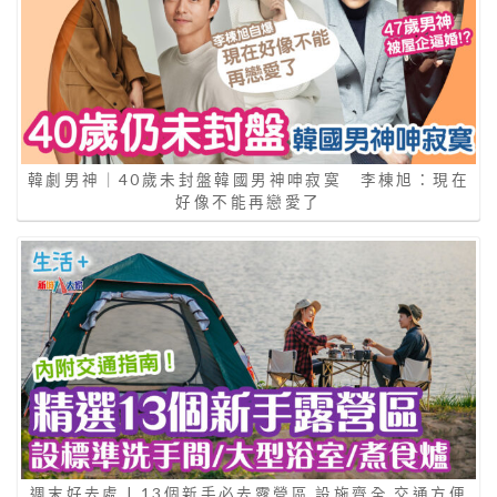
韓劇男神｜40歲未封盤韓國男神呻寂寞 李棟旭：現在
好像不能再戀愛了
週末好去處 | 13個新手必去露營區 設施齊全 交通方便