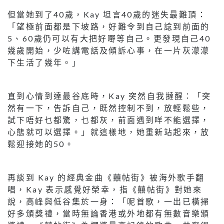
但當她到了40歲，Kay 坦言40歲的迷失最難頂：
「望極前面都是下坡路，好難令到自己諗到前面的
5、60歲仍可以有大把好嘢等自己。更發現自己40
幾歲開始，少咗講電話及傾訴心事，在一片灰濛濛
下生活了幾年。」
直到心情到達最谷底時，Kay 突然自我撻醒：「突
然有一下，告訴自己，既然控制不到，放輕鬆些，
試下唔好乜都驚，乜都灰，前面遇到咩不能選擇，
心態就可以選擇。」就這樣地，她重新站起來，放
鬆迎接她的50。
再談到 Kay 的經典金曲《囍帖街》被海外歌手翻
唱，Kay 表示感覺好榮幸，指《囍帖街》對她來
說，高峰與低谷集於一身：「呢首歌，一出已橫掃
好多頒獎禮，當時無論香港或外地都有無數音樂頒