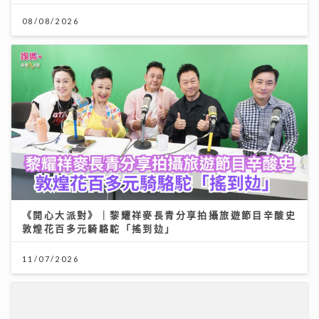
08/08/2026
《開心大派對》｜黎耀祥麥長青分享拍攝旅遊節目辛酸史
敦煌花百多元騎駱駝「搖到攰」
11/07/2026