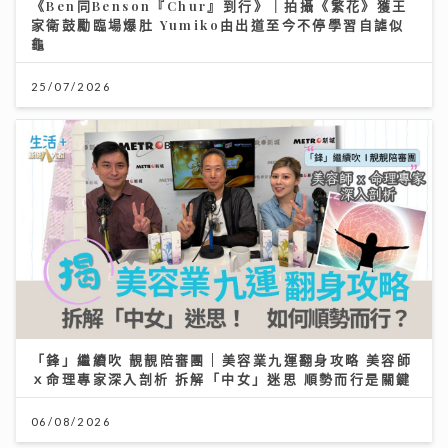
《Ben同Benson『Chur』到行》｜拍攝《繁花》獲王
家衛鼓勵臨場爆肚 Yumiko由出道至今不停學習自謔似
龜
25/07/2026
「鋒」繼續吹 靚靚陪審團 | 美容業九運翻身攻略 美容師
ｘ命理專家深入剖析 拆解「中女」迷思 順勢而行是關鍵
06/08/2026