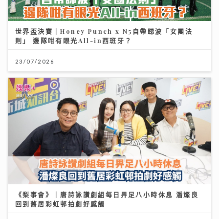
世界盃決賽｜Honey Punch x N5自帶睇波「女團法
則」 邊隊咁有眼光All-in西班牙？
23/07/2026
《梨事會》｜唐詩詠讚劇組每日畀足八小時休息 潘燦良
回到舊居彩虹邨拍劇好感觸