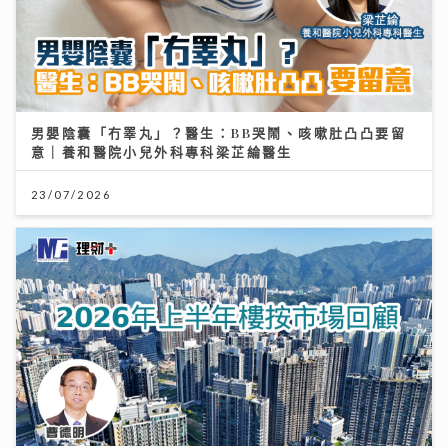
男嬰陰囊「冇睪丸」？醫生：BB哭鬧、咳嗽肚凸凸要留
意｜養和醫院小兒外科專科梁芷綸醫生
23/07/2026