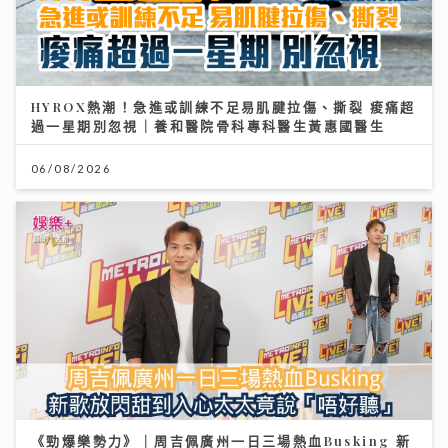
HYROX熱潮！急進或訓練不足易肌腱拉傷、撕裂 痠痛超
過一星期別忽視｜養和醫院骨科專科醫生黃惠國醫生
06/08/2026
《勁爆樂勢力》｜周吉佩廣州一日三場熱血Busking 新