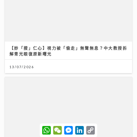
【妙「搜」仁心】視力被「偷走」無聲無息？中大教授拆
解青光眼復原新曙光
13/07/2026
W
W
M
L
C
《勁爆樂勢力》｜洪助昇《一億歲後》代亡父向母示愛
h
e
e
i
o