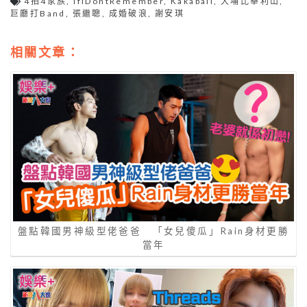
4拍4家族
,
IfIDontRemember
,
Kakaball
,
大埔比華利山
,
巨廳打Band
,
張繼聰
,
成婚破浪
,
謝安琪
相關文章：
盤點韓國男神級型佬爸爸 「女兒傻瓜」Rain身材更勝
當年