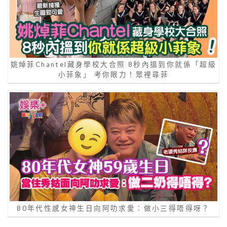
姚焯菲Chantel藏身學校大合照 8秒內搵到你就係「超級
小菲象」 考你眼力！眾裡尋菲
80年代性感女神生日向阿叻求愛：做小三得唔得呀？