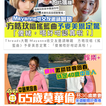
Threads大戰 Mayanne收交友邀請嚇親 方皓玟唱《搖
籃曲》予麥美恩定驚：「傻豬唔好咁認真啦！」