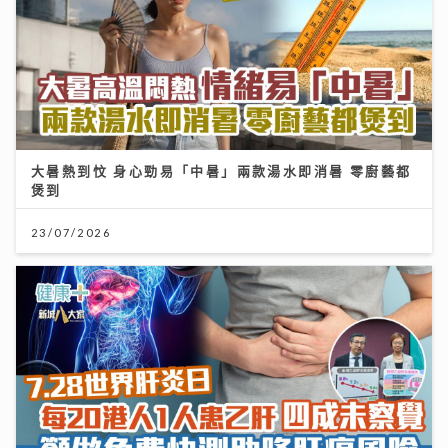
大暑熱到忟 身心勁易「中暑」兩款湯水即消暑 零廚藝都
煲到
23/07/2026