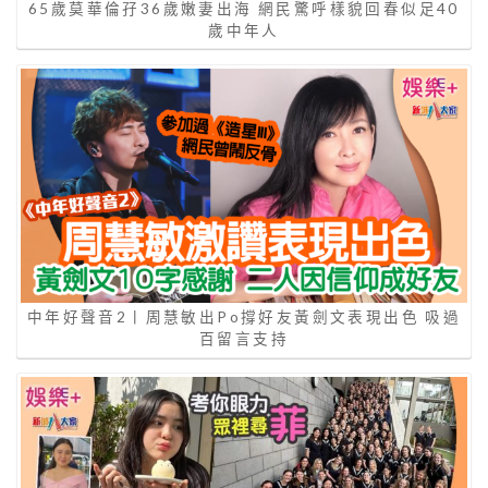
65歲莫華倫孖36歲嫩妻出海 網民驚呼樣貌回春似足40
歲中年人
中年好聲音2丨周慧敏出Po撐好友黃劍文表現出色 吸過
百留言支持