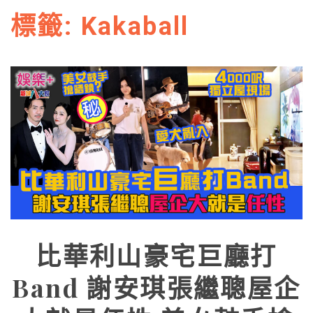
標籤:
Kakaball
比華利山豪宅巨廳打
Band 謝安琪張繼聰屋企