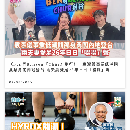
《Ben同Benson『Chur』到行》｜袁潔儀事業低潮期
孤身勇闖內地登台 兩夫妻愛足26年日日「啜啜」聲
09/08/2026