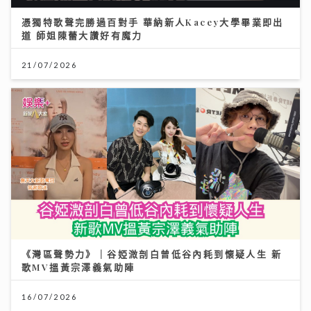
憑獨特歌聲完勝過百對手 華納新人Kacey大學畢業即出
道 師姐陳蕾大讚好有魔力
21/07/2026
《灣區聲勢力》｜谷婭溦剖白曾低谷內耗到懷疑人生 新
歌MV搵黃宗澤義氣助陣
16/07/2026