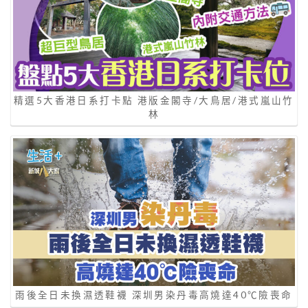
精選5大香港日系打卡點 港版金閣寺/大鳥居/港式嵐山竹
林
雨後全日未換濕透鞋襪 深圳男染丹毒高燒達40℃險喪命