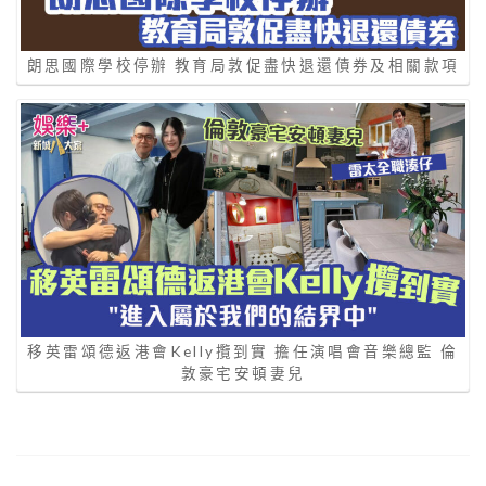
朗思國際學校停辦 教育局敦促盡快退還債券及相關款項
移英雷頌德返港會Kelly攬到實 擔任演唱會音樂總監 倫
敦豪宅安頓妻兒