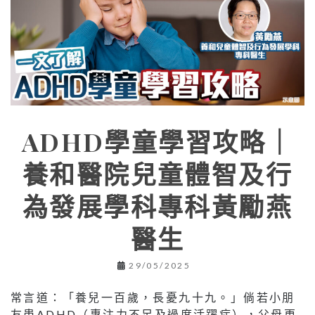
ADHD學童學習攻略｜
養和醫院兒童體智及行
為發展學科專科黃勵燕
醫生
29/05/2025
常言道：「養兒一百歲，長憂九十九。」倘若小朋
友患ADHD（專注力不足及過度活躍症），父母更