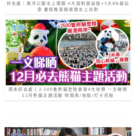
好去處｜海洋公園水上樂園 6大超刺激設施+5大BB級玩
意 暑假推首個夜間水上派對
周末好去處 | 2,500隻熊貓登陸香港4大地標 一文睇晒
12月熊貓主題活動 時間表/地點/打卡亮點