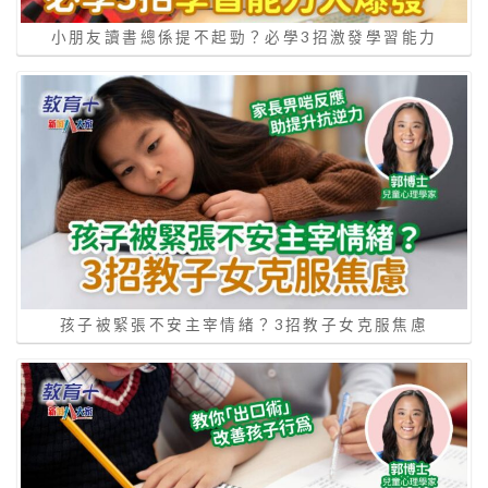
小朋友讀書總係提不起勁？必學3招激發學習能力
孩子被緊張不安主宰情緒？3招教子女克服焦慮