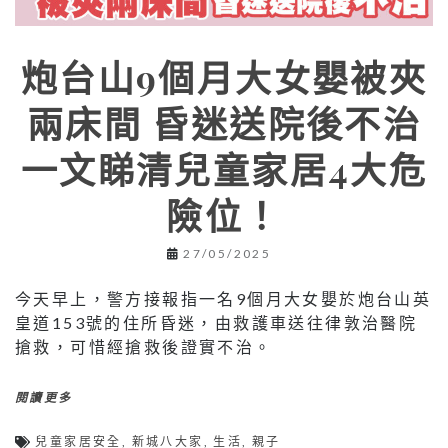
炮台山9個月大女嬰被夾
兩床間 昏迷送院後不治
一文睇清兒童家居4大危
險位！
27/05/2025
今天早上，警方接報指一名9個月大女嬰於炮台山英
皇道153號的住所昏迷，由救護車送往律敦治醫院
搶救，可惜經搶救後證實不治。
閱讀更多
兒童家居安全
,
新城八大家
,
生活
,
親子