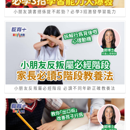
小朋友讀書總係提不起勁？必學3招激發學習能力
小朋友反叛屬必經階段 必讀不同年齡正確教養法