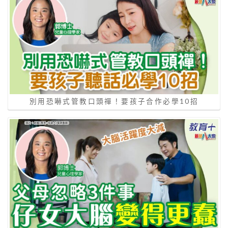
別用恐嚇式管教口頭禪！要孩子合作必學10招