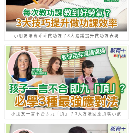
小朋友唔肯乖乖做功課？3大建議提升做功課表現
小朋友一言不合即九「頂」？3大方法回應頂嘴小孩