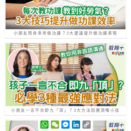
小朋友唔肯乖乖做功課？3大建議提升做功課表現
小朋友一言不合即九「頂」？3大方法回應頂嘴小孩
W
W
M
L
C
h
e
e
i
o