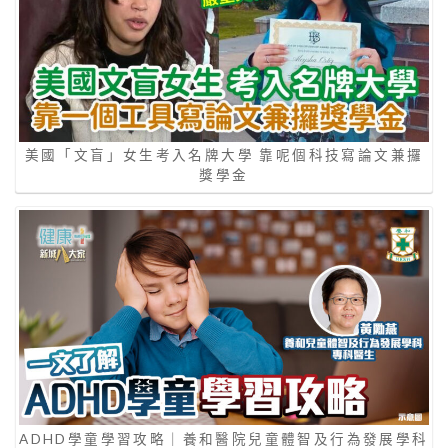
美國「文盲」女生考入名牌大學 靠呢個科技寫論文兼攞
獎學金
ADHD學童學習攻略｜養和醫院兒童體智及行為發展學科