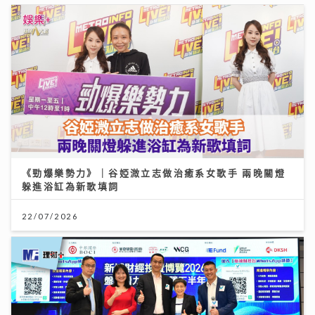
《勁爆樂勢力》｜谷婭溦立志做治癒系女歌手 兩晚關燈
躲進浴缸為新歌填詞
22/07/2026