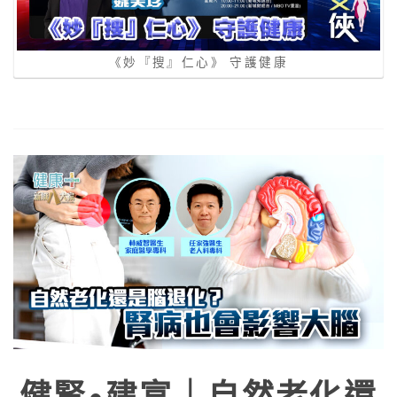
《妙『搜』仁心》 守護健康
健腎•建富｜自然老化還