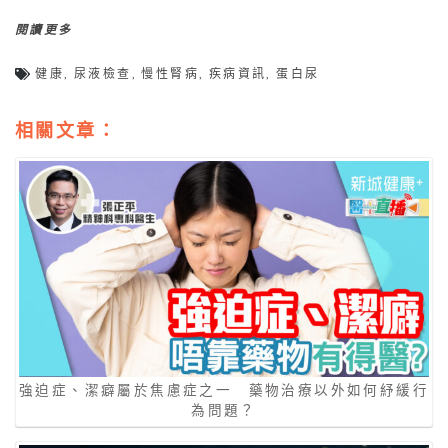
閱讀更多
健康
,
尿液檢查
,
慢性腎病
,
疾病資訊
,
蛋白尿
相關文章：
強迫症、潔癖屬於焦慮症之一 藥物治療以外如何紓緩行
為問題？