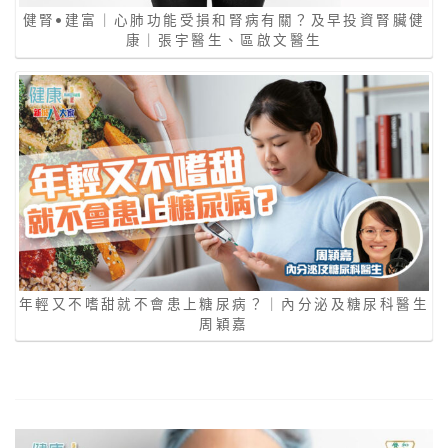
健腎•建富｜心肺功能受損和腎病有關？及早投資腎臟健
康｜張宇醫生、區啟文醫生
年輕又不嗜甜就不會患上糖尿病？｜內分泌及糖尿科醫生
周穎嘉