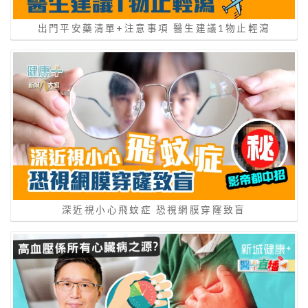
出門平安藥清單+注意事項 醫生建議1物止輕瀉
深近視小心飛蚊症 恐視網膜穿窿致盲