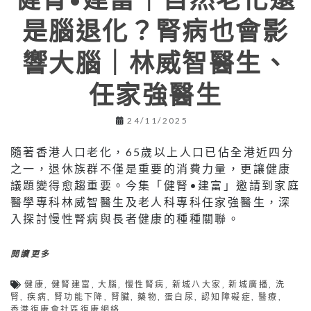
是腦退化？腎病也會影
響大腦｜林威智醫生、
任家強醫生
24/11/2025
隨著香港人口老化，65歲以上人口已佔全港近四分
之一，退休族群不僅是重要的消費力量，更讓健康
議題變得愈趨重要。今集「健腎•建富」邀請到家庭
醫學專科林威智醫生及老人科專科任家強醫生，深
入探討慢性腎病與長者健康的種種關聯。
閱讀更多
健康
,
健腎建富
,
大腦
,
慢性腎病
,
新城八大家
,
新城廣播
,
洗
腎
,
疾病
,
腎功能下降
,
腎臟
,
藥物
,
蛋白尿
,
認知障礙症
,
醫療
,
香港復康會社區復康網絡