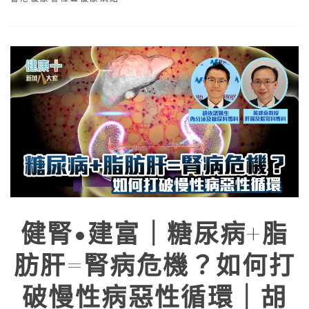
健腎•建富｜糖尿病+脂
肪肝=腎病危機？如何打
破慢性病惡性循環｜胡