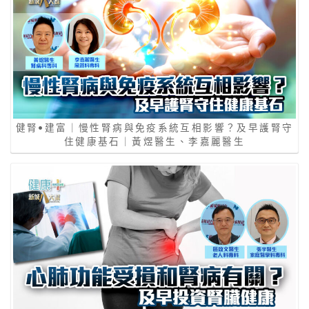
健腎•建富｜慢性腎病與免疫系統互相影響？及早護腎守
住健康基石｜黃煜醫生、李嘉麗醫生