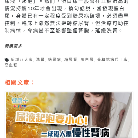
尿液「起泡」。然而，蛋白尿一般會在血糖過高的
情況持續10年才會出現，換句話說，當發現蛋白
尿，身體已有一定程度受到糖尿病破壞，必須盡早
控制。臨床上雖然無法逆轉糖尿腎，但治療可助控
制病情，令病變不至影響整個腎臟，延緩洗腎。
閱讀更多
新城八大家
,
洗腎
,
糖尿病
,
糖尿腎
,
蛋白尿
,
養和抗病兵工廠
,
高血糖
相關文章：