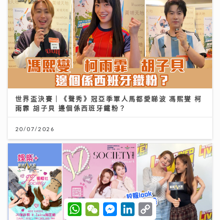
世界盃決賽｜《聲秀》冠亞季軍人馬都愛睇波 馮熙燮 柯
雨霏 胡子貝 邊個係西班牙鐵粉？
20/07/2026
W
W
M
L
C
h
e
e
i
o