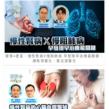
健腎•建富｜慢性腎病X慢阻肺病 早發現早治療最關鍵｜
譚雋熹醫生、葉志源醫生