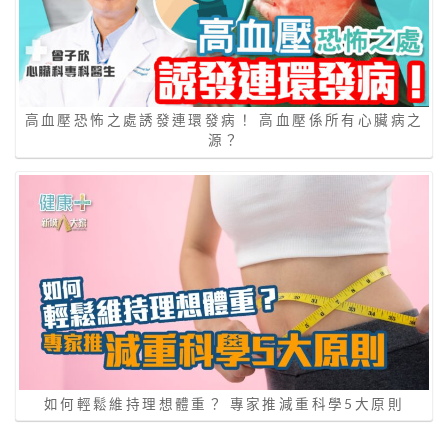
高血壓恐怖之處誘發連環發病！ 高血壓係所有心臟病之
源？
如何輕鬆維持理想體重？ 專家推減重科學5大原則