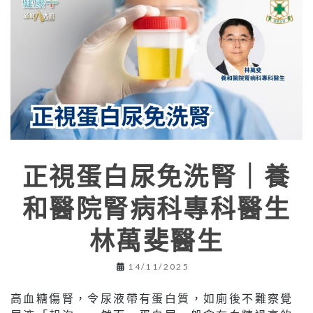
正視蛋白尿免洗腎｜養
和醫院腎病科專科醫生
林萬斐醫生
14/11/2025
高血糖傷腎，令尿液帶有蛋白質，如廁後不難察覺