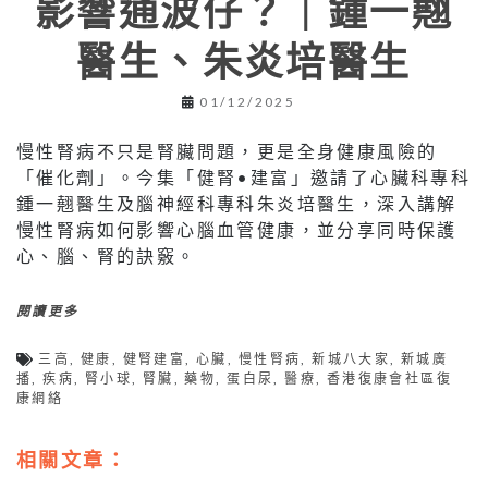
影響通波仔？｜鍾一翹
醫生、朱炎培醫生
01/12/2025
慢性腎病不只是腎臟問題，更是全身健康風險的
「催化劑」。今集「健腎•建富」邀請了心臟科專科
鍾一翹醫生及腦神經科專科朱炎培醫生，深入講解
慢性腎病如何影響心腦血管健康，並分享同時保護
心、腦、腎的訣竅。
閱讀更多
三高
,
健康
,
健腎建富
,
心臟
,
慢性腎病
,
新城八大家
,
新城廣
播
,
疾病
,
腎小球
,
腎臟
,
藥物
,
蛋白尿
,
醫療
,
香港復康會社區復
康網絡
相關文章：