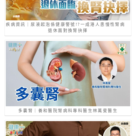
疾病資訊｜尿液起泡係健康警號!?一成港人患慢性腎病
退休面對換腎抉擇
多囊腎｜養和醫院腎病科專科醫生林萬斐醫生