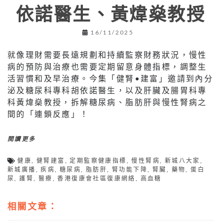
依諾醫生、黃煒燊教授
16/11/2025
就像理財需要長遠規劃和持續監察財務狀況，慢性
病的預防與治療也需要定期留意身體指標，調整生
活習慣和及早治療。今集「健腎•建富」邀請到內分
泌及糖尿科專科胡依諾醫生，以及肝臟及腸胃科專
科黃煒燊教授，拆解糖尿病、脂肪肝與慢性腎病之
間的「連鎖反應」！
閱讀更多
健康
,
健腎建富
,
定期監察健康指標
,
慢性腎病
,
新城八大家
,
新城廣播
,
疾病
,
糖尿病
,
脂肪肝
,
腎功能下降
,
腎臟
,
藥物
,
蛋白
尿
,
護腎
,
醫療
,
香港復康會社區復康網絡
,
高血糖
相關文章：