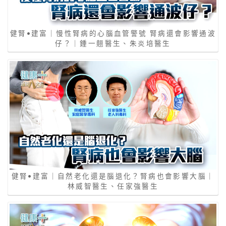
健腎•建富｜慢性腎病的心腦血管警號 腎病還會影響通波
仔？｜鍾一翹醫生、朱炎培醫生
健腎•建富｜自然老化還是腦退化？腎病也會影響大腦｜
林威智醫生、任家強醫生