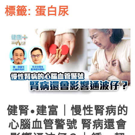
標籤:
蛋白尿
健腎•建富｜慢性腎病的
心腦血管警號 腎病還會