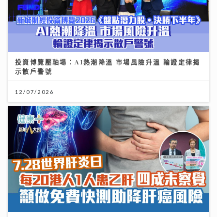
投資博覽壓軸場：AI熱潮降溫 市場風險升溫 輪證定律揭
示散戶警號
12/07/2026