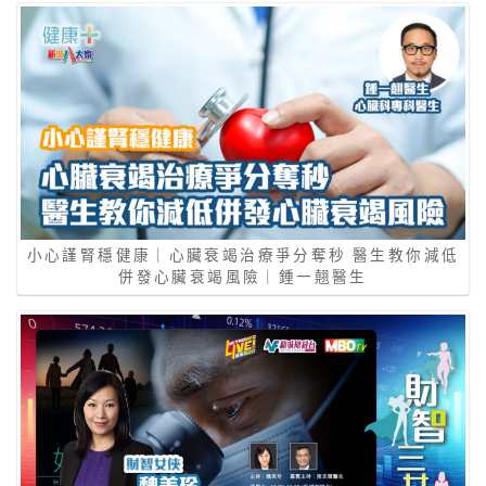
小心謹腎穩健康｜心臟衰竭治療爭分奪秒 醫生教你減低
併發心臟衰竭風險｜鍾一翹醫生