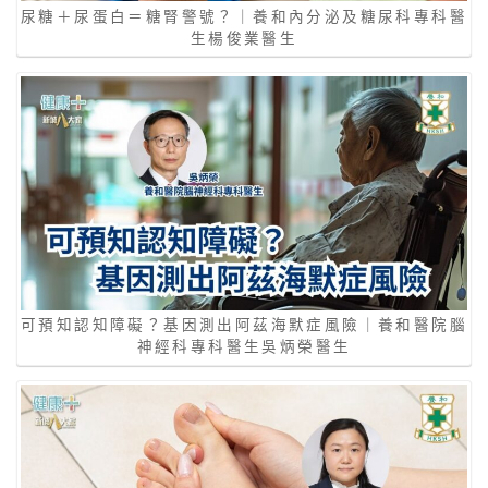
尿糖＋尿蛋白＝糖腎警號？｜養和內分泌及糖尿科專科醫
生楊俊業醫生
可預知認知障礙？基因測出阿茲海默症風險｜養和醫院腦
神經科專科醫生吳炳榮醫生