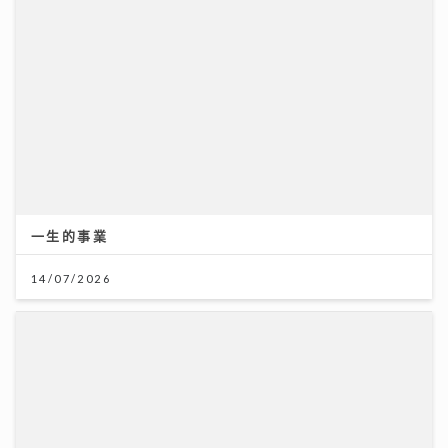
7.28世界肝炎日 每20港人1人患乙肝 四成未察覺 籲市民
做免費快測防肝癌
28/07/2026