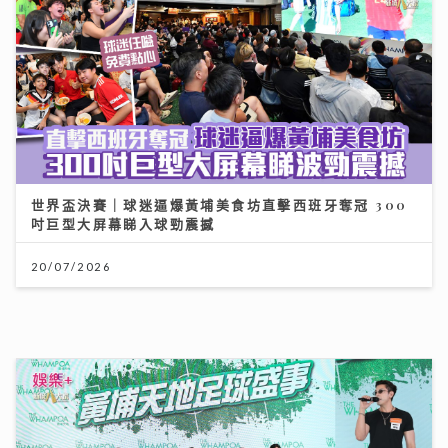
世界盃決賽｜球迷逼爆黃埔美食坊直擊西班牙奪冠 300
吋巨型大屏幕睇入球勁震撼
20/07/2026