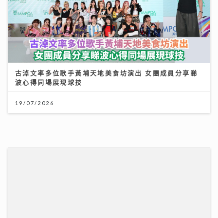
古淖文率多位歌手黃埔天地美食坊演出 女團成員分享睇
波心得同場展現球技
19/07/2026
男嬰陰囊「冇睪丸」？醫生：BB哭鬧、咳嗽肚凸凸要留
意｜養和醫院小兒外科專科梁芷綸醫生
23/07/2026