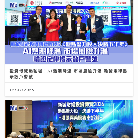
投資博覽壓軸場：AI熱潮降溫 市場風險升溫 輪證定律揭
示散戶警號
12/07/2026