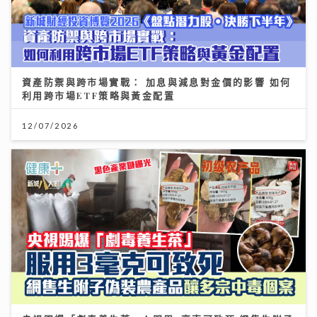
資產防禦與跨市場實戰： 加息與減息對金價的影響 如何
利用跨市場ETF策略與黃金配置
12/07/2026
央視踢爆「劇毒養生茶」！服用3毫克可致死 網售生附子
偽裝農產品釀多宗中毒個案