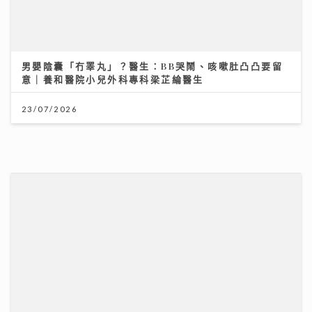
香港創科企業由幕後技術夥伴逐步發展自主平台 COD
Group 推出「好賞買」流動應用程式 韓國人氣角色
「JOGUMAN」驚喜登陸
17/07/2026