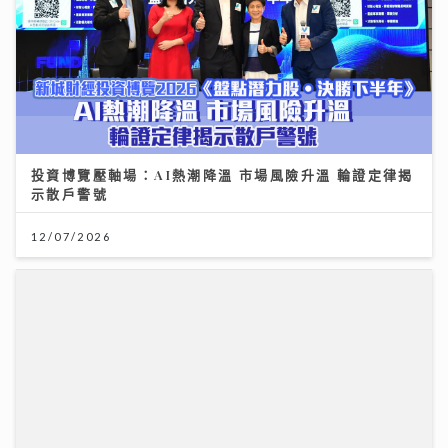
世界盃決賽｜《聲秀》冠亞季軍人馬都愛睇波 馮熙燮 柯
雨霏 胡子貝 邊個係西班牙鐵粉？
20/07/2026