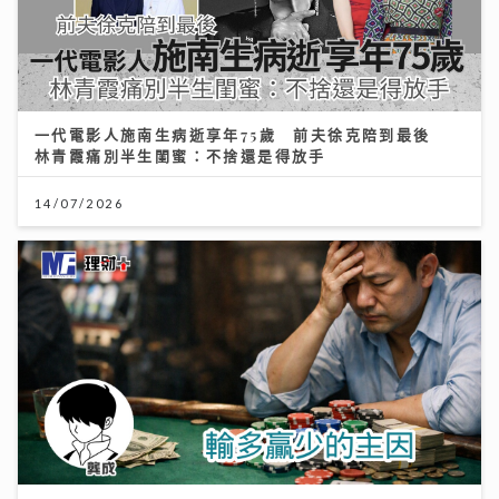
一代電影人施南生病逝享年75歲 前夫徐克陪到最後
林青霞痛別半生閨蜜：不捨還是得放手
14/07/2026