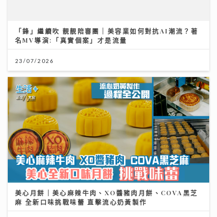
美心月餅｜美心麻辣牛肉、XO醬豬肉月餅、COVA黑芝
麻 全新口味挑戰味蕾 直擊流心奶黃製作
27/07/2026
「鋒」繼續吹 靚靚陪審團 | 美容師x命理專家深入剖析：