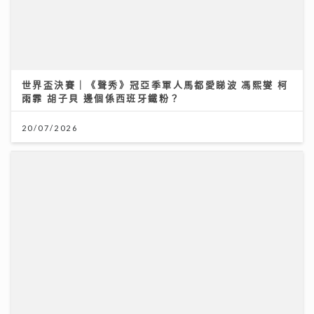
憑獨特歌聲完勝過百對手 華納新人Kacey大學畢業即出
道 師姐陳蕾大讚好有魔力
21/07/2026