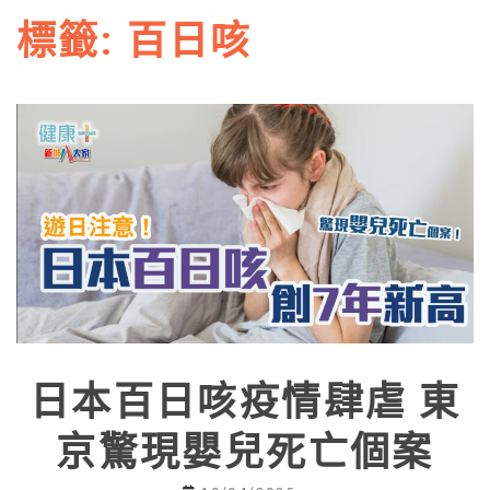
標籤:
百日咳
日本百日咳疫情肆虐 東
京驚現嬰兒死亡個案