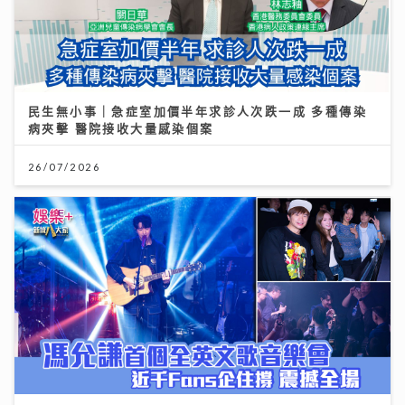
民生無小事｜急症室加價半年求診人次跌一成 多種傳染
病夾擊 醫院接收大量感染個案
26/07/2026
Chill圓夢｜馮允謙首個全英文歌音樂會 近千Fans企住
撐震撼全場 宣布好消息新碟出「彩膠」