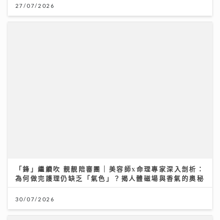
為何做完護理仍缺乏「氣色」？揭人體磁場與香氣的奧秘
30/07/2026
民生無小事｜徐英偉指本港酒店業靠服務質量非價格競爭
鄭泳舜倡港隊參與內地聯賽吸鄰城球迷消費
02/08/2026