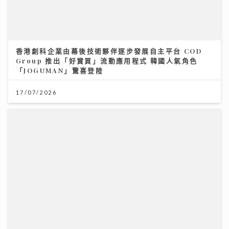
「鋒」繼續吹 靚靚陪審團 | 美容業如何對抗AI潮流？著
名MV導演:「真實個案」才是流量
23/07/2026