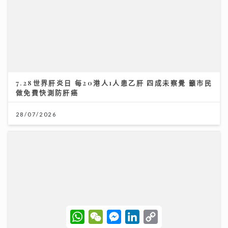
「鋒」繼續吹 | 美容廣告仲玩「P圖」？ 著名ＭＶ導
演：而家觀眾最想睇真實感
16/07/2026
W
W
M
L
C
h
e
e
i
o