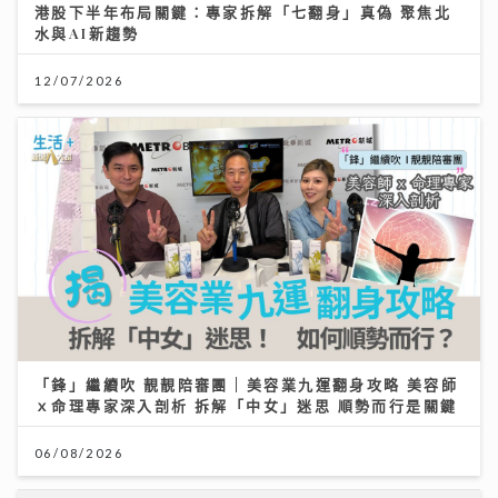
「鋒」繼續吹 靚靚陪審團 | 美容業九運翻身攻略 美容師
ｘ命理專家深入剖析 拆解「中女」迷思 順勢而行是關鍵
06/08/2026
灣區聲勢力｜鄧麗欣Stephy新歌《仍留在這裏》奪得今
週「大灣區音樂榜」冠軍歌
23/07/2026