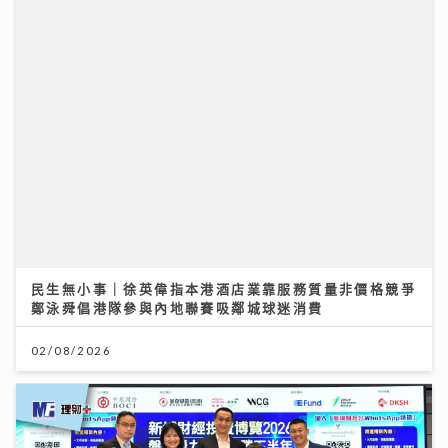
投資博覽壓軸場：AI熱潮降溫 市場風險升溫 輪證定律揭
示散戶警號
12/07/2026