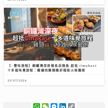
【#豐味旅程】銅鑼灣深夜備長炭燒鳥 超抵 Omakase
十多道味覺旅程：雞蠔肉雞頸雞肝極致火候藝術
23/07/2026
W
W
M
L
C