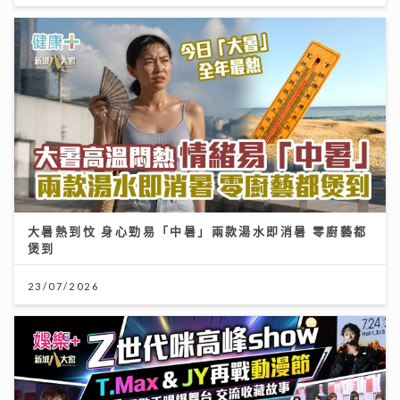
大暑熱到忟 身心勁易「中暑」兩款湯水即消暑 零廚藝都
煲到
23/07/2026