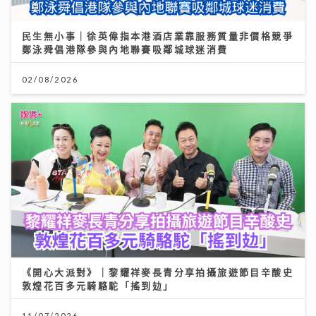
民生無小事｜徐英偉指本港酒店業靠服務質量非價格競爭
鄭泳舜倡港隊參與內地聯賽吸鄰城球迷消費
02/08/2026
《開心大派對》｜黎耀祥麥長青分享拍攝旅遊節目辛酸史
敦煌花百多元騎駱駝「搖到攰」
11/07/2026