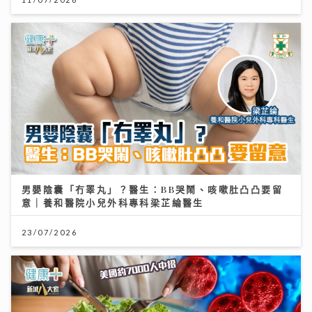
男嬰陰囊「冇睪丸」？醫生：BB哭鬧、咳嗽肚凸凸要留
意｜養和醫院小兒外科專科梁芷綸醫生
23/07/2026