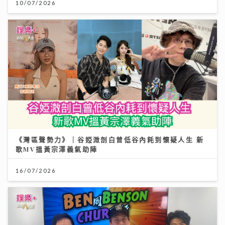
10/07/2026
《灣區聲勢力》｜谷婭溦剖白曾低谷內耗到懷疑人生 新
歌MV搵黃宗澤義氣助陣
16/07/2026