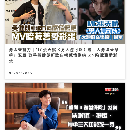
灣區聲勢力｜MC張天賦《男人怎可以》奪「大灣區音樂
榜」冠軍 歌手英健朗新歌自揭感情傷疤 MV暗藏舊愛彩
蛋
30/07/2026