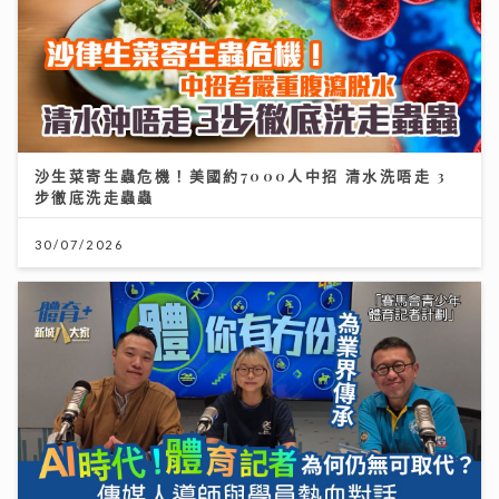
沙生菜寄生蟲危機！美國約7000人中招 清水洗唔走 3
步徹底洗走蟲蟲
30/07/2026