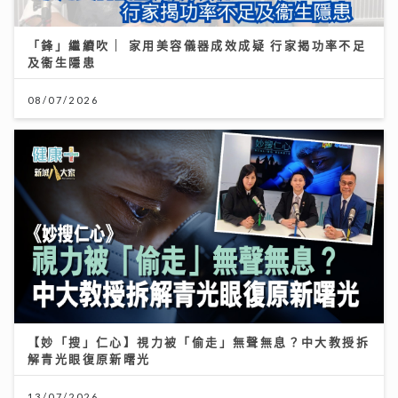
「鋒」繼續吹 | 家用美容儀器成效成疑 行家揭功率不足
及衞生隱患
08/07/2026
【妙「搜」仁心】視力被「偷走」無聲無息？中大教授拆
解青光眼復原新曙光
13/07/2026