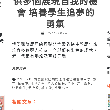
供多個展現自我的機
憑
會 培養學生追夢的
勇氣
09/12/2024
龍
時
博愛醫院歷屆總理聯誼會梁省德中學歷年來
培育多位藝人校友，全部都有出色的成就，
新一代更有港姐冠軍莊子璇
閱讀更多
COLLAR
,
博愛醫院歷屆總理聯誼會梁省德中學
,
教
育+校長室
,
本地升學
,
植文顯校長
,
津中
,
津中系列
,
津貼中學
,
游嘉欣
,
莊子璇
,
香港小姐
相關文章：