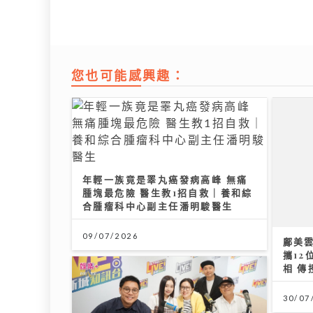
您也可能感興趣：
年輕一族竟是睪丸癌發病高峰 無痛
腫塊最危險 醫生教1招自救｜養和綜
合腫瘤科中心副主任潘明駿醫生
鄺美雲
攜12
09/07/2026
相 
30/07