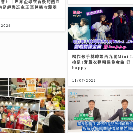
事會》｜世界盃球衣背後的熱血
 港足超聯班主王至尊揭收藏圈
/2026
唱作歌手林暐竣西九開Mini L
換足5套戰衣翻唱偶像金曲 好
happy
11/07/2026