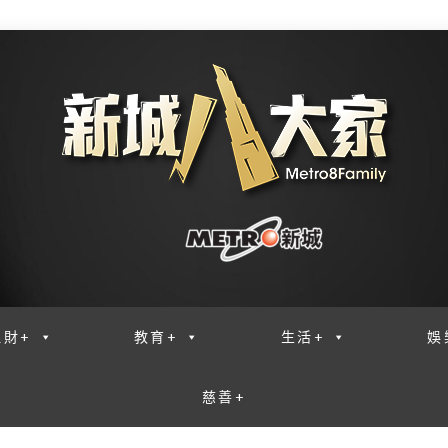
理財+
教育+
生活+
娛
慈善+