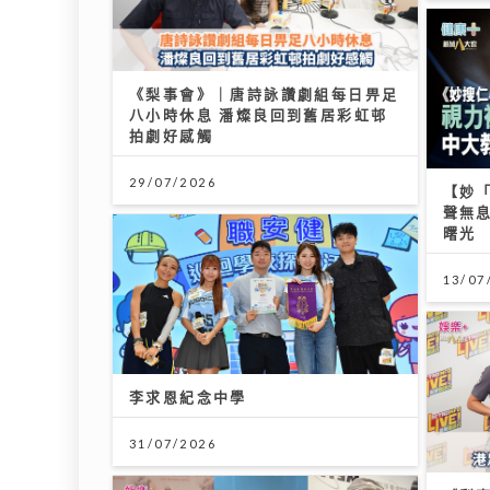
《梨事會》｜唐詩詠讚劇組每日畀足
八小時休息 潘燦良回到舊居彩虹邨
拍劇好感觸
29/07/2026
【妙
聲無
曙光
13/07
李求恩紀念中學
31/07/2026