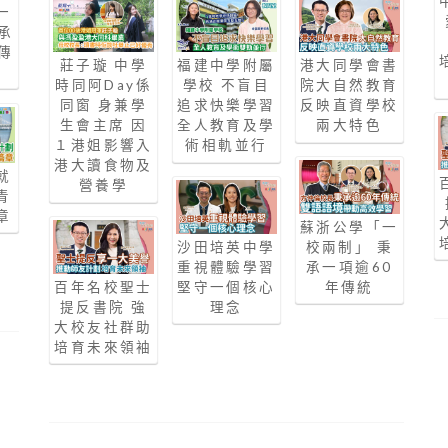
一
承
傳
莊子璇 中學
福建中學附屬
港大同學會書
時同阿Day係
學校 不盲目
院大自然教育
同窗 身兼學
追求快樂學習
反映直資學校
生會主席 因
全人教育及學
兩大特色
１港姐影響入
術相軌並行
港大讀食物及
就
營養學
青
章
蘇浙公學「一
沙田培英中學
校兩制」 秉
重視體驗學習
承一項逾60
百年名校聖士
堅守一個核心
年傳統
提反書院 強
理念
大校友社群助
培育未來領袖