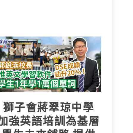
獅子會蔣翠琼中學
加強英語培訓為基層