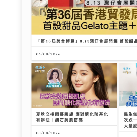
「第36屆美食博覽」8.13灣仔會展開鑼 首設甜
06/08/2026
夏秋交接困擾肌膚 應對醣化羰基化
民生
有辦法｜鑽石美肌密碼
次跌一
大量
03/08/2026