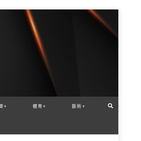
樂+
體育+
藝術+