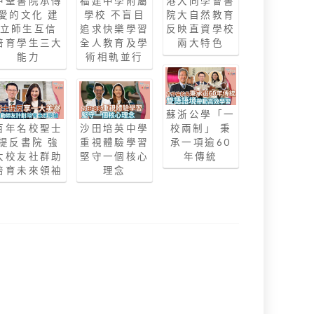
中聖書院承傳
福建中學附屬
港大同學會書
愛的文化 建
學校 不盲目
院大自然教育
立師生互信
追求快樂學習
反映直資學校
培育學生三大
全人教育及學
兩大特色
能力
術相軌並行
蘇浙公學「一
百年名校聖士
沙田培英中學
校兩制」 秉
提反書院 強
重視體驗學習
承一項逾60
大校友社群助
堅守一個核心
年傳統
培育未來領袖
理念