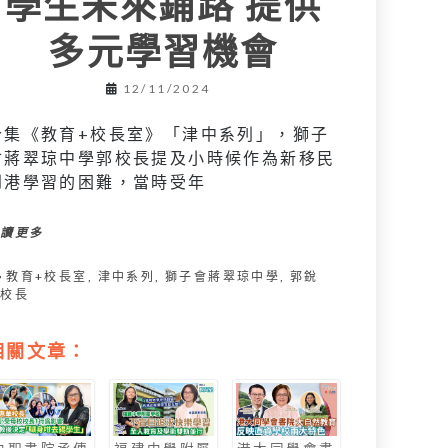
學生未來鋪路 提供
多元學習機會
12/11/2024
今集《教育+校長室》「津中系列」，獅子
會蔣翠琼中學郭校長提及小時候作為新移民
到港學習的困難，當時受年
閱讀更多
教育+校長室
,
津中系列
,
獅子會蔣翠琼中學
,
郭銳
涵校長
相關文章：