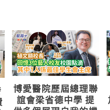
博愛醫院歷屆總理聯
發
誼會梁省德中學 提
費