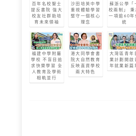
百年名校聖士
沙田培英中學
蘇浙公學「
提反書院 強大
重視體驗學習
校兩制」 秉
校友社群助培
堅守一個核心
一項逾60年
育未來領袖
理念
統
福建中學附屬
港大同學會書
大灣區青年
學校 不盲目追
院大自然教育
業計劃開啟
求快樂學習 全
反映直資學校
年就業新篇
人教育及學術
兩大特色
相軌並行