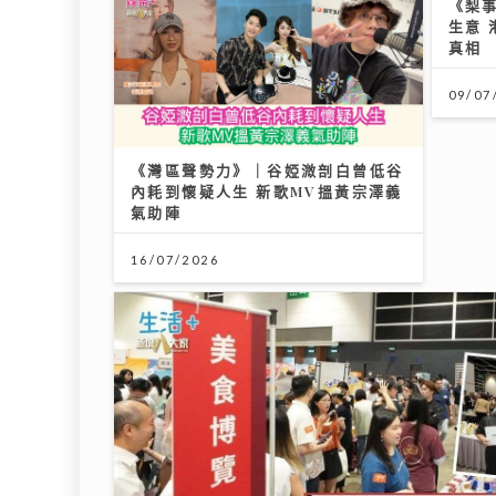
《梨
生意
真相
09/07
《灣區聲勢力》｜谷婭溦剖白曾低谷
內耗到懷疑人生 新歌MV搵黃宗澤義
氣助陣
16/07/2026