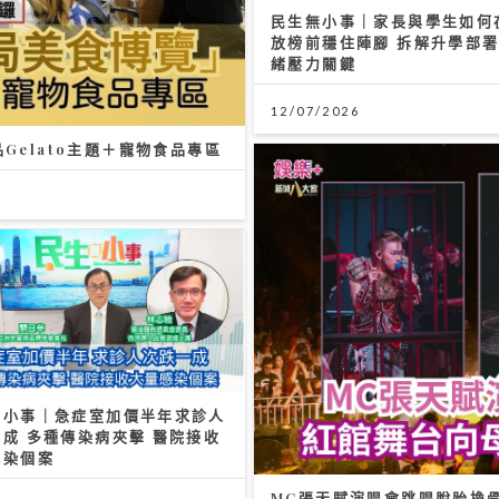
民生無小事｜家長與學生如何在
放榜前穩住陣腳 拆解升學部
緒壓力關鍵
12/07/2026
品Gelato主題＋寵物食品專區
無小事｜急症室加價半年求診人
成 多種傳染病夾擊 醫院接收
感染個案
MC張天賦演唱會跳唱脫胎換骨