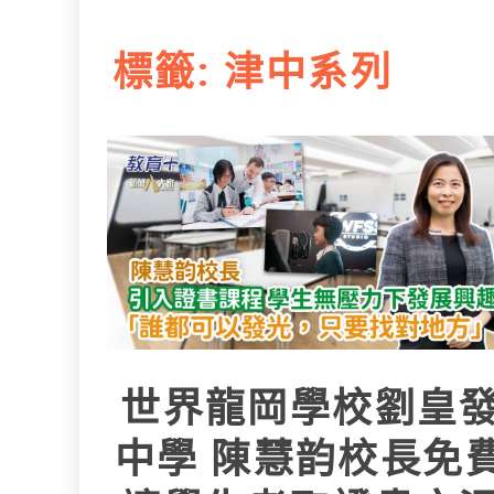
L
e
I
i
r
標籤:
津中系列
n
n
k
世界龍岡學校劉皇
中學 陳慧韵校長免