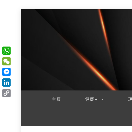
W
一網睇盡 八家大成
h
W
a
e
M
t
C
e
L
s
h
s
i
主頁
健康+
A
C
a
s
n
p
o
t
e
k
p
p
n
e
y
g
d