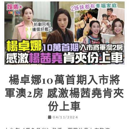
楊卓娜10萬首期入市將
軍澳2房 感激楊茜堯肯夾
份上車
04/11/2024