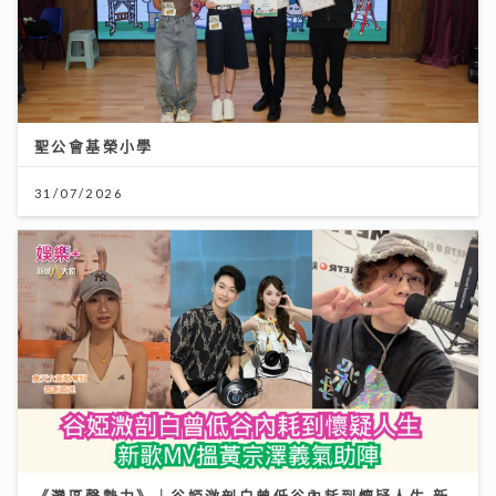
聖公會基榮小學
31/07/2026
《灣區聲勢力》｜谷婭溦剖白曾低谷內耗到懷疑人生 新