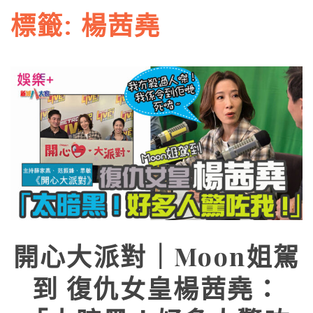
標籤:
楊茜堯
開心大派對｜Moon姐駕
到 復仇女皇楊茜堯：