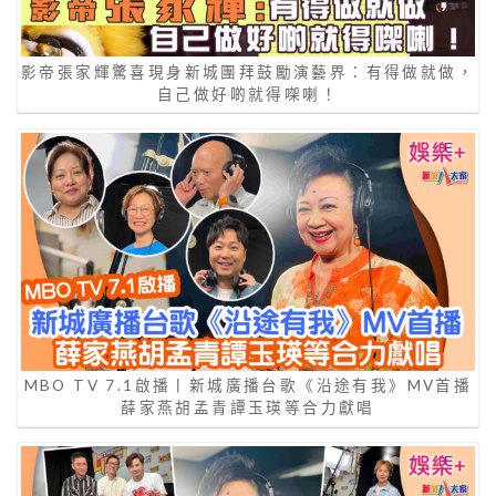
影帝張家輝驚喜現身新城團拜鼓勵演藝界：有得做就做，
自己做好啲就得㗎喇！
MBO TV 7.1啟播丨新城廣播台歌《沿途有我》MV首播
薛家燕胡孟青譚玉瑛等合力獻唱