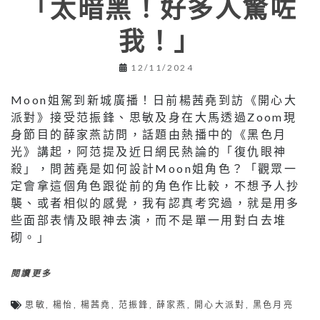
「太暗黑！好多人驚咗
我！」
12/11/2024
Moon姐駕到新城廣播！日前楊茜堯到訪《開心大
派對》接受范振鋒、思敏及身在大馬透過Zoom現
身節目的薛家燕訪問，話題由熱播中的《黑色月
光》講起，阿范提及近日網民熱論的「復仇眼神
殺」，問茜堯是如何設計Moon姐角色？「觀眾一
定會拿這個角色跟從前的角色作比較，不想予人抄
襲、或者相似的感覺，我有認真考究過，就是用多
些面部表情及眼神去演，而不是單一用對白去堆
砌。」
閱讀更多
思敏
,
楊怡
,
楊茜堯
,
范振鋒
,
薛家燕
,
開心大派對
,
黑色月亮