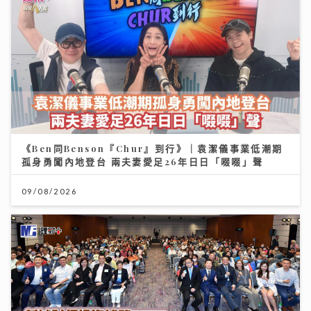
《Ben同Benson『Chur』到行》｜袁潔儀事業低潮期
孤身勇闖內地登台 兩夫妻愛足26年日日「啜啜」聲
09/08/2026