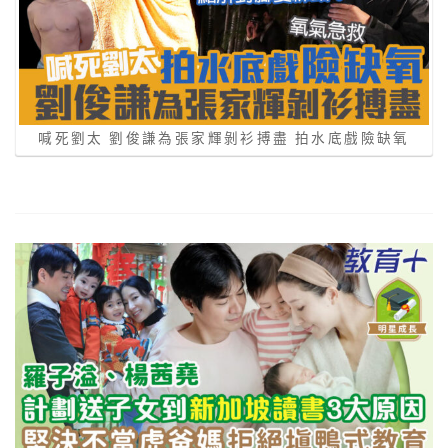
喊死劉太 劉俊謙為張家輝剝衫搏盡 拍水底戲險缺氧