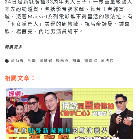
24日是新城廣播33周年的大日子，一眾重量級藝人
率先紛紛道賀，包括影帝張家輝、舞台王者郭富
城、憑著Marvel系列電影進軍荷里活的陳法拉、有
「玉女掌門人」美譽的周慧敏、視后佘詩曼、鍾嘉
欣、楊茜堯、內地男演員胡軍。
閱讀更多
佘詩曼
,
台慶
,
周慧敏
,
楊茜堯
,
胡軍
,
鍾嘉欣
,
陳法拉
相關文章：