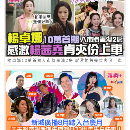
楊卓娜10萬首期入市將軍澳2房 感激楊茜堯肯夾份上車