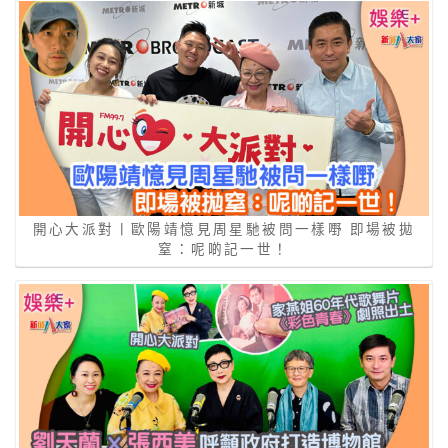
開心大派對丨歐陽靖憶見周星馳被問一樣嘢 即場被拋
窒：呢啲記一世！