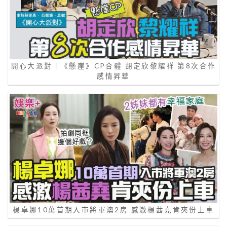
開心大派對｜《懸崖》CP合體 胡定欣黎耀祥 第8次合作
感情昇華
楊卓娜10萬首期入市將軍澳2房 感激楊茜堯肯夾份上車