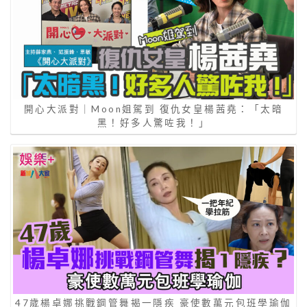
開心大派對｜Moon姐駕到 復仇女皇楊茜堯：「太暗
黑！好多人驚咗我！」
47歲楊卓娜挑戰鋼管舞揭一隱疾 豪使數萬元包班學瑜伽