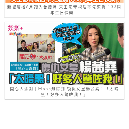
新城廣播8月踏入台慶月 天王影帝視后率先道賀：33周
年生日快樂！
開心大派對｜Moon姐駕到 復仇女皇楊茜堯：「太暗
黑！好多人驚咗我！」