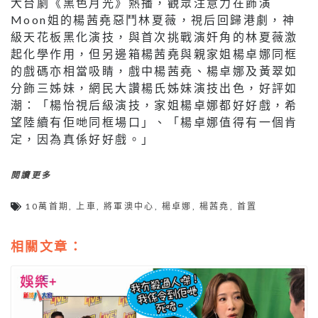
大台劇《黑色月光》熱播，觀眾注意力在飾演
Moon姐的楊茜堯惡鬥林夏薇，視后回歸港劇，神
級天花板黑化演技，與首次挑戰演奸角的林夏薇激
起化學作用，但另邊箱楊茜堯與親家姐楊卓娜同框
的戲碼亦相當吸睛，戲中楊茜堯、楊卓娜及黃翠如
分飾三姊妹，網民大讚楊氏姊妹演技出色，好評如
潮：「楊怡視后級演技，家姐楊卓娜都好好戲，希
望陸續有佢哋同框場口」、「楊卓娜值得有一個肯
定，因為真係好好戲。」
閱讀更多
10萬首期
,
上車
,
將軍澳中心
,
楊卓娜
,
楊茜堯
,
首置
相關文章：