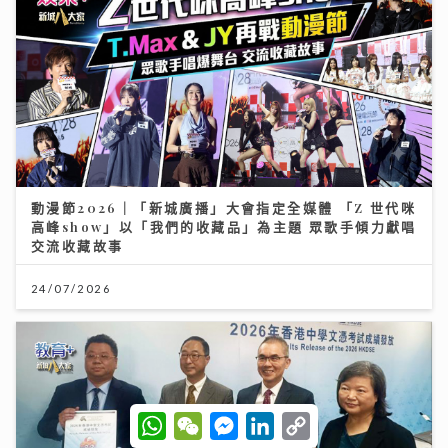
動漫節2026｜「新城廣播」大會指定全媒體 「Z 世代咪
高峰show」以「我們的收藏品」為主題 眾歌手傾力獻唱
交流收藏故事
24/07/2026
W
W
M
L
C
h
e
e
i
o