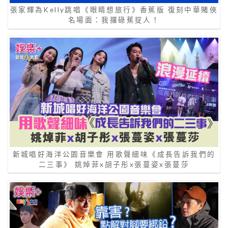
張家輝為Kelly跳唱《眼睛想旅行》香蕉版 復刻中華賭俠
名場面：我攞碌蕉掟人！
新城唱好海洋公園音樂會 用歌聲細味《成長告訴我們的
二三事》 姚焯菲x胡子彤x張蔓姿x張蔓莎