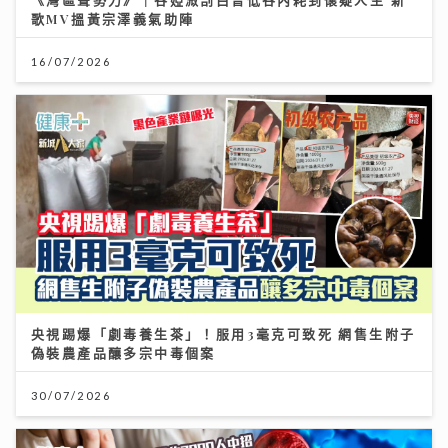
歌MV搵黃宗澤義氣助陣
16/07/2026
央視踢爆「劇毒養生茶」！服用3毫克可致死 網售生附子
偽裝農產品釀多宗中毒個案
30/07/2026