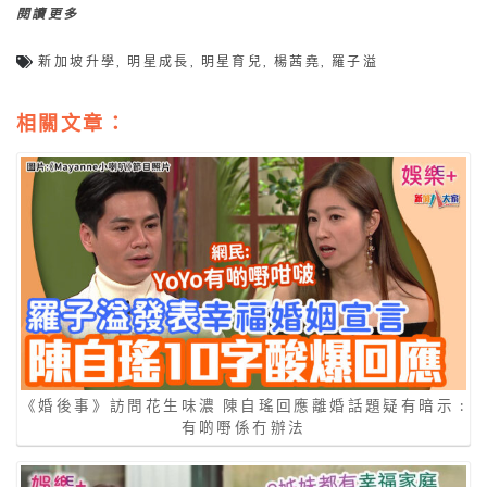
閱讀更多
新加坡升學
,
明星成長
,
明星育兒
,
楊茜堯
,
羅子溢
相關文章：
《婚後事》訪問花生味濃 陳自瑤回應離婚話題疑有暗示 :
有啲嘢係冇辦法