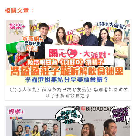
相關文章：
《開心大派對》薛家燕為已故好友落淚 學霸港姐馮盈盈
莊子璇拆解飲食迷思