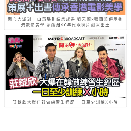
開心大派對 | 由策展到結集成書 劉天蘭x張西美傳承香
港電影美學 家燕姐60年代歌舞片劇照出土
莊錠欣大爆在韓做練習生經歷 一日至少訓練X小時