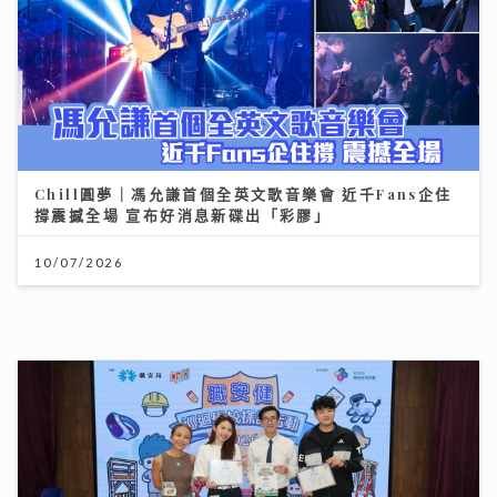
Chill圓夢｜馮允謙首個全英文歌音樂會 近千Fans企住
撐震撼全場 宣布好消息新碟出「彩膠」
10/07/2026
聖公會基榮小學