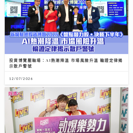
投資博覽壓軸場：AI熱潮降溫 市場風險升溫 輪證定律揭
示散戶警號
12/07/2026