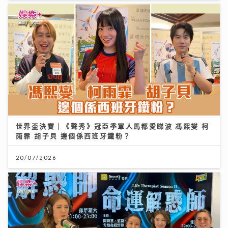
世界盃決賽｜《聲秀》冠亞季軍人馬都愛睇波 馮熙燮 柯
雨霏 胡子貝 邊個係西班牙鐵粉？
20/07/2026