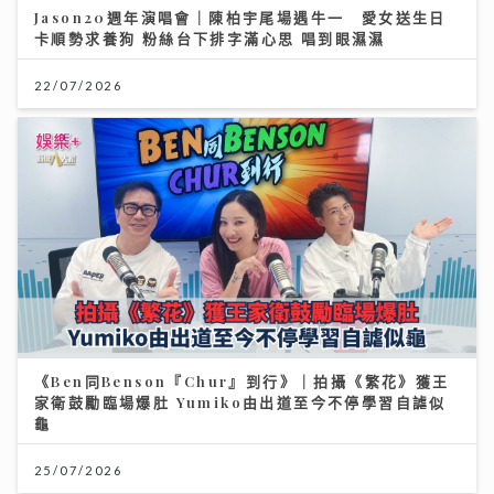
Jason20週年演唱會｜陳柏宇尾場遇牛一 愛女送生日
卡順勢求養狗 粉絲台下排字滿心思 唱到眼濕濕
22/07/2026
《Ben同Benson『Chur』到行》｜拍攝《繁花》獲王
家衛鼓勵臨場爆肚 Yumiko由出道至今不停學習自謔似
龜
25/07/2026