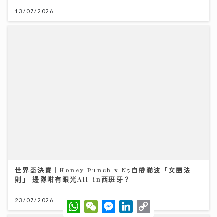
世界盃決賽｜Honey Punch x N5自帶睇波「女團法
則」 邊隊咁有眼光All-in西班牙？
23/07/2026
W
W
M
L
C
h
e
e
i
o
獲封「港版夏蘭特」遭網民惡搞GIF圖 安德尊獨家回