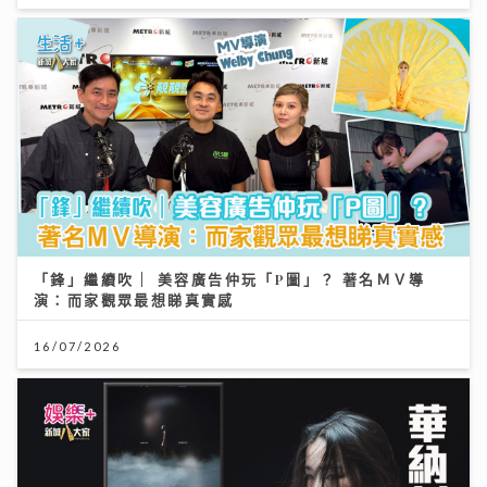
「鋒」繼續吹 | 美容廣告仲玩「P圖」？ 著名ＭＶ導
演：而家觀眾最想睇真實感
16/07/2026