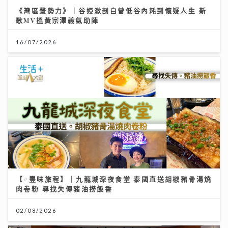
《灣區聲勢力》｜谷婭溦剖白曾低谷內耗到懷疑人生 新
歌MV搵黃宗澤義氣助陣
16/07/2026
【#豐味旅程】｜九龍城深夜食堂 泰國直送胡椒豬骨湯燒
肉卷粉 尋找失傳豬油撈飯香
02/08/2026