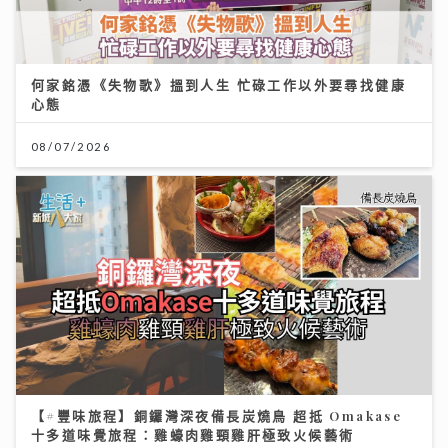
何家銘憑《失物歌》搵到人生 忙碌工作以外要尋找健康
心態
08/07/2026
【#豐味旅程】銅鑼灣深夜備長炭燒鳥 超抵 Omakase
十多道味覺旅程：雞蠔肉雞頸雞肝極致火候藝術