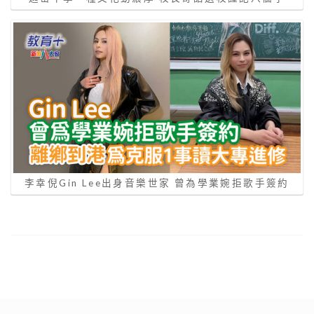
李幸倪Gin Lee出身音樂世家 曾為學業婉拒歌手簽約