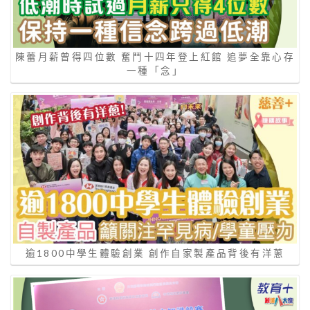
陳蕾月薪曾得四位數 奮鬥十四年登上紅館 追夢全靠心存
一種「念」
逾1800中學生體驗創業 創作自家製產品背後有洋蔥