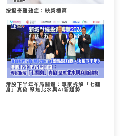
按揭奇難雜症：缺契樓篇
港股下半年布局關鍵：專家拆解「七翻
身」真偽 聚焦北水與AI新趨勢