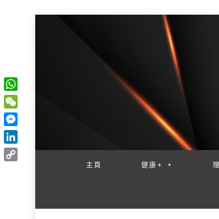
W
一網睇盡 八家大成
h
W
a
e
M
t
C
e
L
s
h
s
i
主頁
健康+
A
C
a
s
n
p
o
t
e
k
p
p
n
e
y
g
d