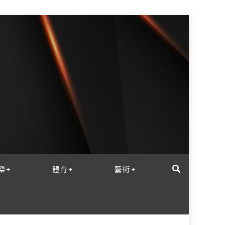
樂+
體育+
藝術+