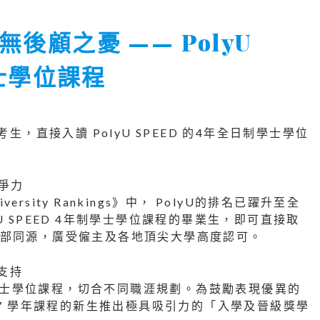
後顧之憂 —— PolyU
學士學位課程
生，直接入讀 PolyU SPEED 的4年全日制學士學位
競爭力
iversity Rankings》中， PolyU的排名已躍升至全
U SPEED 4年制學士學位課程的畢業生，即可直接取
yU 本部同源，廣受僱主及各地頂尖大學高度認可。
金支持
元化的學士學位課程，切合不同職涯規劃。為鼓勵表現優異的
/27 學年課程的新生推出極具吸引力的「入學及晉級獎學