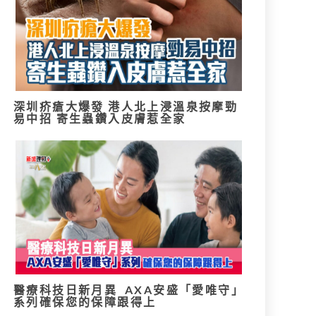
深圳疥瘡大爆發 港人北上浸溫泉按摩勁
易中招 寄生蟲鑽入皮膚惹全家
醫療科技日新月異 AXA安盛「愛唯守」
系列確保您的保障跟得上