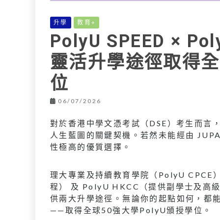
升學
教育+
PolyU SPEED × 
靈活升學途徑取得全球
位
06/07/2026
對於香港中學文憑考試（DSE）考生而言
人生藍圖的關鍵契機。若然未能經由 JUP
性極高的優質選擇。
理大專業及持續教育學院（PolyU CPCE）
程） 及 PolyU HKCC（提供副學士
供兩大升學途徑。無論你的起點如何，都
——取得全球50強大學PolyU頒授學位。