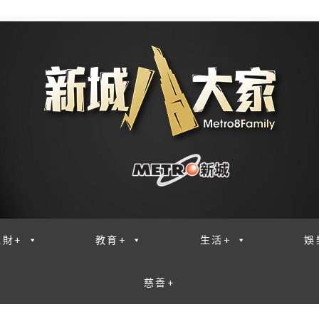
理財+
教育+
生活+
娛
慈善+