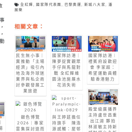
全紅嬋
,
國家隊代表團
,
巴黎奧運
,
新城八大家
,
潘
政
展樂
事
相關文章：
，
，
動
國家隊訪港︱
民生無小事｜
國家隊訪港｜
禮賓府設歡迎
冀推動「主場
陳夢捉實觀眾
會 李家超：
經濟」吸引內
手仔與馬龍對
希望運動員體
地及海外球迷
戰 全紅嬋維
驗香港魅力
業界與私企商
園泳池施展水
討參觀發展工
花消失術
業旅遊
殿堂級廣播界
主持盧世昌重
銀色博覽
與王婷莛擔任
出江湖 夥拍
｜
2026｜專家
持旗手 陳浩
林淑敏主持新
場
雲集探討退而
源感觸：屋邨