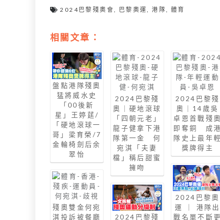
2024巴黎殘奧會
,
巴黎奧運
,
港隊
,
體育
相關文章：
盤點港隊殘奧
猛將威水史
2024巴黎殘
2024巴黎殘
「00後新
奧｜硬地滾球
奧｜14歲吳
星」王婷莛/
「四朝元老」
卓恩首戰殘
「硬地滾球一
龍子健拿下港
即奪銅 成
哥」梁育榮/7
隊第一金 何
隊史上最年
金輪椅劍后余
宛淇「夫妻
獎牌得主
翠怡
檔」稱后甜蜜
擁吻
2024巴黎奧
殘奧雙金何宛
運 ｜ 港隊
淇投訴被餐廳
2024巴黎殘
戰名單不斷