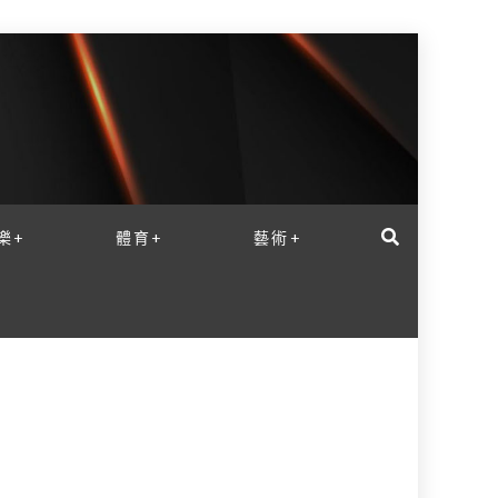
樂+
體育+
藝術+