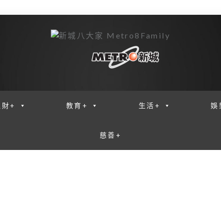
理財+
教育+
生活+
娛
慈善+