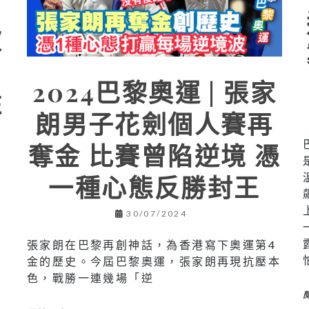
被
2024巴黎奧運 | 張家
住
朗男子花劍個人賽再
奪金 比賽曾陷逆境 憑
一種心態反勝封王
，
30/07/2024
張家朗在巴黎再創神話，為香港寫下奧運第4
金的歷史。今屆巴黎奧運，張家朗再現抗壓本
色，戰勝一連幾場「逆