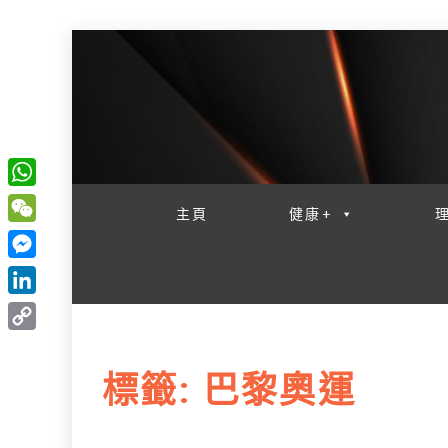
一網睇盡 八家大成
W
主頁
健康+
h
W
a
e
M
t
C
e
L
s
h
s
i
A
C
a
s
n
p
o
t
標籤:
巴黎奧運
e
k
p
p
n
e
y
g
d