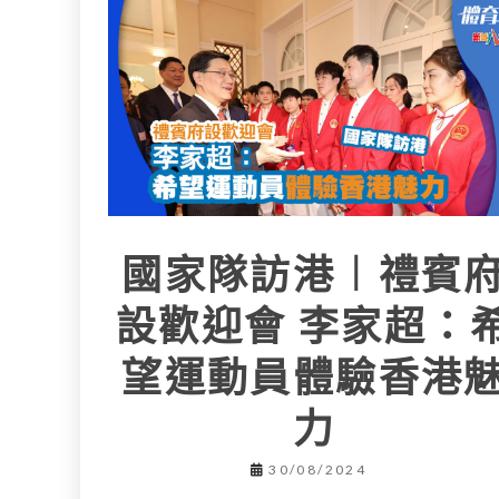
L
e
I
i
r
n
n
k
國家隊訪港︱禮賓
設歡迎會 李家超：
望運動員體驗香港
力
30/08/2024