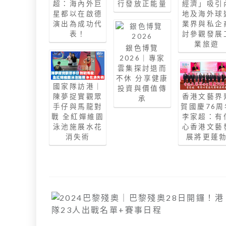
超：海內外巨
行發放正能量
經濟」吸引
星都以在啟德
地及海外球
演出為成功代
業界與私企
表！
討參觀發展
業旅遊
銀色博覽
2026｜專家
雲集探討退而
不休 分享健康
國家隊訪港｜
投資與價值傳
陳夢捉實觀眾
香港文藝界
承
手仔與馬龍對
賀國慶76周
戰 全紅嬋維園
李家超：有
泳池施展水花
心香港文藝
消失術
展將更蓬