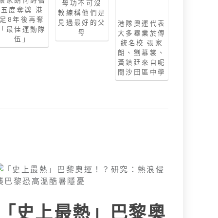
母功不可沒
五度奪獎 港
教練稱他們是
足8年後再奪
見過最好的父
港隊奧運代表
「最佳運動隊
母
大多畢業於傳
伍」
統名校 張家
朗、劉慕裳、
黃鎮廷來自呢
間沙田區中學
「史上最熱」巴黎奧