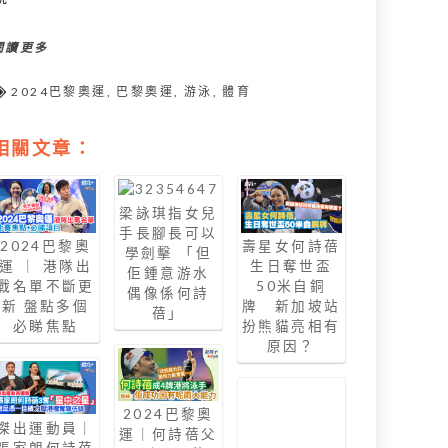
閱讀更多
2024巴黎奧運
,
巴黎奧運
,
游泳
,
體育
相關文章：
梁詠琪指女兒
手長腳長可以
2024巴黎奧
壽星女何詩蓓
學劍擊 「但
運 ｜ 港隊出
生日奪世盃
佢鍾意游水
戰名單不斷更
50米自銅
偶像係何詩
新 盤點多個
牌 新加坡站
蓓」
必睇焦點
扮熊貓亮相有
原因？
2024巴黎奧
傑出運動員｜
運｜何詩蓓父
張家朗何詩蓓