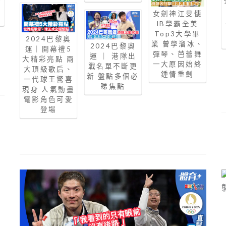
女劍神江旻憓
IB學霸全美
Top3大學畢
2024巴黎奧
業 曾學溜冰、
2024巴黎奧
運｜開幕禮5
彈琴、芭蕾舞
運 ｜ 港隊出
大精彩亮點 兩
一大原因始終
戰名單不斷更
大頂級歌后、
鍾情重劍
新 盤點多個必
一代球王驚喜
睇焦點
現身 人氣動畫
電影角色可愛
登場