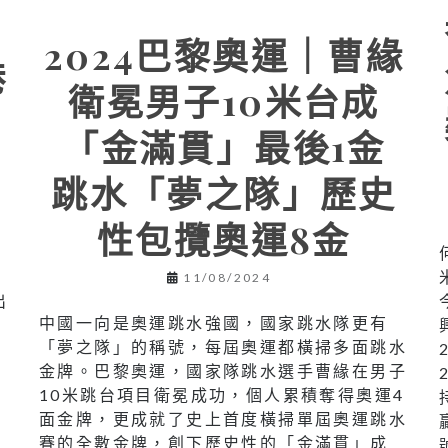
2024巴黎奧運｜曹緣
港
衛冕男子10米台成
「金滿貫」最後1金
跳水「夢之隊」歷史
性包攬奧運8金
）
11/08/2024
出
中國一向是奧運跳水強國，國家跳水隊更有
「夢之隊」的稱號，每屆奧運都橫掃多面跳水
名
金牌。巴黎奧運，國家隊跳水選手曹緣在男子
10米跳台項目衛冕成功，個人累積奪得奧運4
面金牌，更成就了史上首度橫掃單屆奧運跳水
賽的全數金牌，創下歷史性的「金滿貫」成