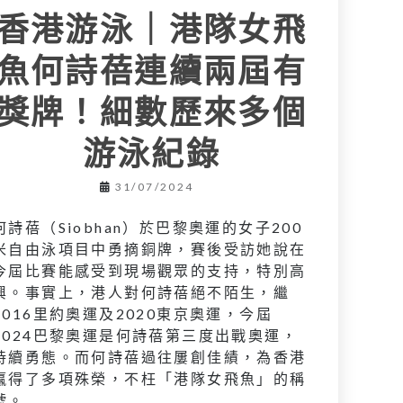
香港游泳｜港隊女飛
魚何詩蓓連續兩屆有
獎牌！細數歷來多個
游泳紀錄
31/07/2024
何詩蓓（Siobhan）於巴黎奧運的女子200
米自由泳項目中勇摘銅牌，賽後受訪她說在
今屆比賽能感受到現場觀眾的支持，特別高
興。事實上，港人對何詩蓓絕不陌生，繼
2016里約奧運及2020東京奧運，今屆
2024巴黎奧運是何詩蓓第三度出戰奧運，
持續勇態。而何詩蓓過往屢創佳績，為香港
贏得了多項殊榮，不枉「港隊女飛魚」的稱
號。