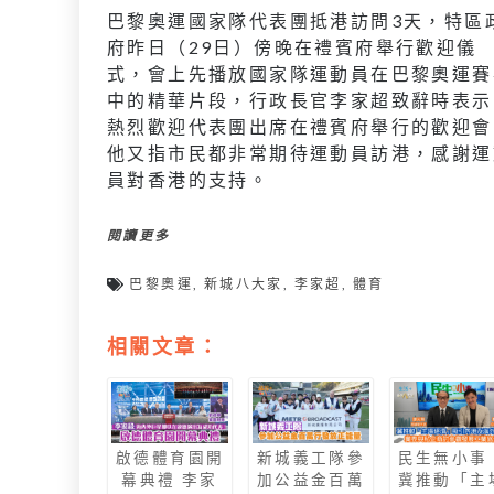
巴黎奧運國家隊代表團抵港訪問3天，特區
府昨日（29日）傍晚在禮賓府舉行歡迎儀
式，會上先播放國家隊運動員在巴黎奧運賽
中的精華片段，行政長官李家超致辭時表示
熱烈歡迎代表團出席在禮賓府舉行的歡迎會
他又指市民都非常期待運動員訪港，感謝運
員對香港的支持。
閱讀更多
巴黎奧運
,
新城八大家
,
李家超
,
體育
相關文章：
啟德體育園開
新城義工隊參
民生無小事
幕典禮 李家
加公益金百萬
冀推動「主