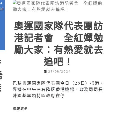
奧運國家隊代表團訪
港記者會 全紅嬋勉
勵大家：有熱愛就去
追吧！
府
希
29/08/2024
巴黎奧運國家隊代表團今日（29日）抵港，
魅
專機在中午左右降落香港機場，政務司司長
陳國基率領特區政府在停
閱讀更多