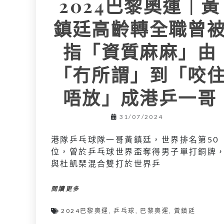
2024巴黎奧運｜黃
鎮廷高齡轉全職曾
指「資質麻麻」由
「冇所謂」到「咬
唔放」成港乒一哥
31/07/2024
港隊乒乓球隊一哥黃鎮廷，世界排名第50
位，曾於乒乓球世界盃奪得男子單打銅牌
與杜凱琹混合雙打於世界乒
閱讀更多
2024巴黎奧運
,
乒乓球
,
巴黎奧運
,
黃鎮廷