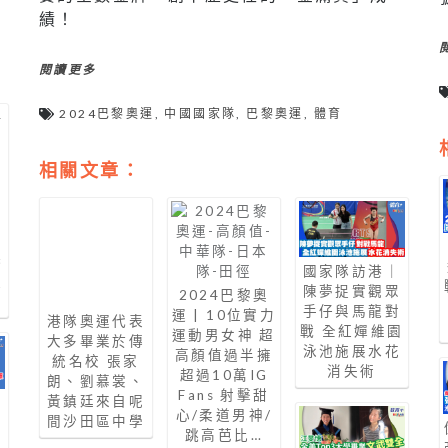
績！
閱讀更多
2024巴黎奧運
,
中國國家隊
,
巴黎奧運
,
體育
相關文章：
奧
港
國家隊訪港｜
輕
陳夢捉實觀眾
2024巴黎奧
手仔與馬龍對
運 | 10位實力
港隊奧運代表
戰 全紅嬋維園
運動男女神 超
大多畢業於傳
泳池施展水花
高顏值過半擁
統名校 張家
消失術
超過10萬IG
朗、劉慕裳、
Fans 射擊甜
黃鎮廷來自呢
心/柔道男神/
間沙田區中學
出
跳高芭比…
更