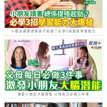
小朋友讀書總係提不起勁？必學3招激發學習能力
激發小朋友大腦潛能 父母每日必做三件事