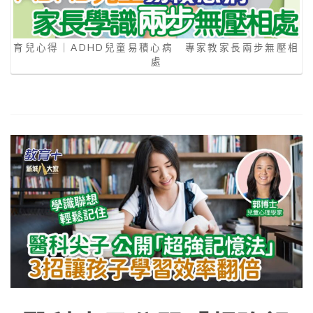
育兒心得｜ADHD兒童易積心病 專家教家長兩步無壓相
處