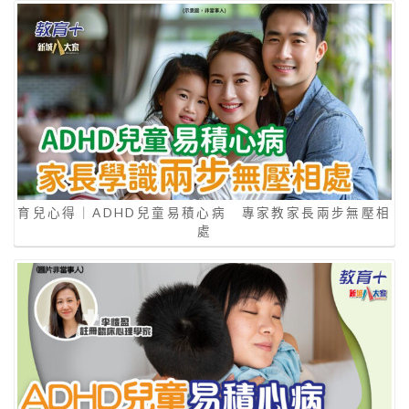
育兒心得｜ADHD兒童易積心病 專家教家長兩步無壓相
處