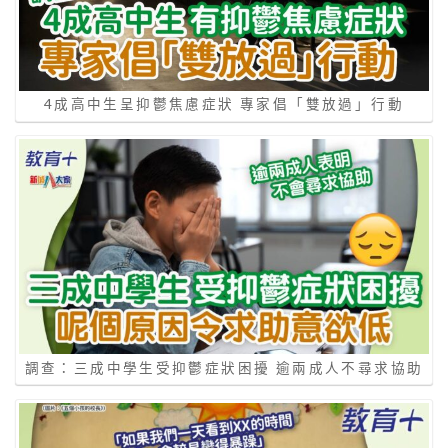
4成高中生呈抑鬱焦慮症狀 專家倡「雙放過」行動
調查：三成中學生受抑鬱症狀困擾 逾兩成人不尋求協助