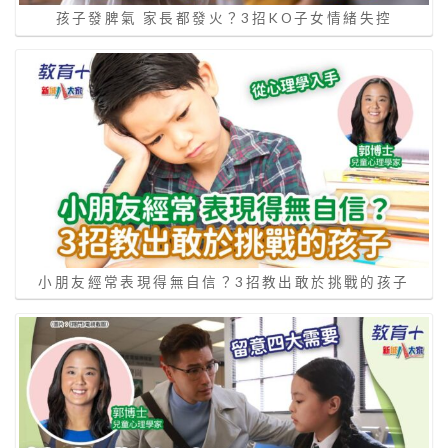
孩子發脾氣 家長都發火？3招KO子女情緒失控
小朋友經常表現得無自信？3招教出敢於挑戰的孩子