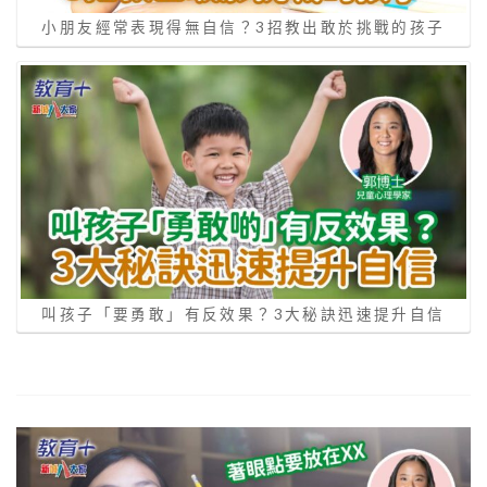
小朋友經常表現得無自信？3招教出敢於挑戰的孩子
叫孩子「要勇敢」有反效果？3大秘訣迅速提升自信