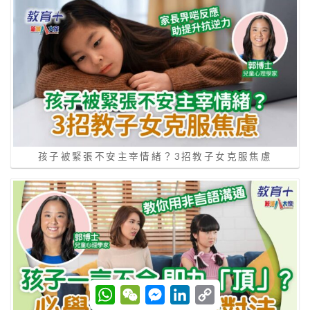
孩子被緊張不安主宰情緒？3招教子女克服焦慮
W
W
M
L
C
h
e
e
i
o