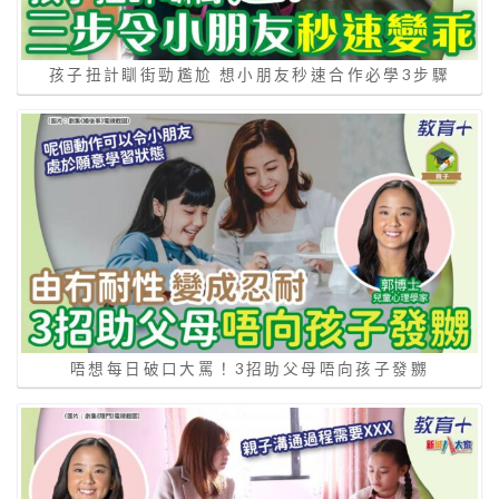
孩子扭計瞓街勁尷尬 想小朋友秒速合作必學3步驟
唔想每日破口大罵！3招助父母唔向孩子發嬲