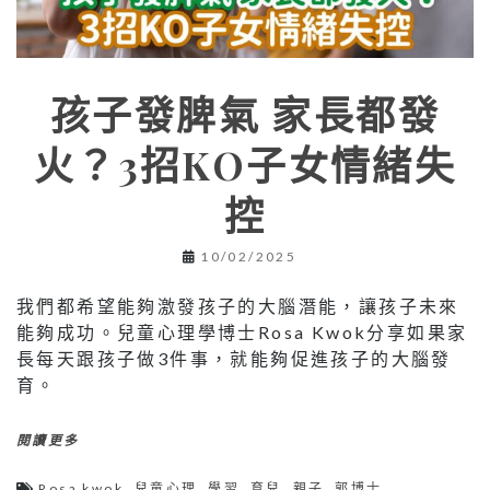
孩子發脾氣 家長都發
火？3招KO子女情緒失
控
10/02/2025
我們都希望能夠激發孩子的大腦潛能，讓孩子未來
能夠成功。兒童心理學博士Rosa Kwok分享如果家
長每天跟孩子做3件事，就能夠促進孩子的大腦發
育。
閱讀更多
Rosa kwok
,
兒童心理
,
學習
,
育兒
,
親子
,
郭博士