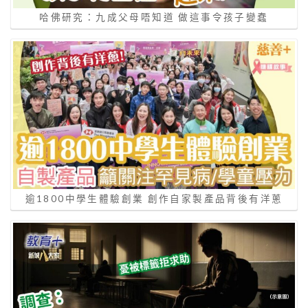
哈佛研究：九成父母唔知道 做這事令孩子變蠢
逾1800中學生體驗創業 創作自家製產品背後有洋蔥