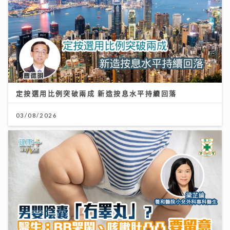
定按選用比例突破兩成 新造按息水平持續回落
03/08/2026
男嬰陰囊「冇睪丸」？醫生：BB哭鬧、咳嗽肚凸凸要留