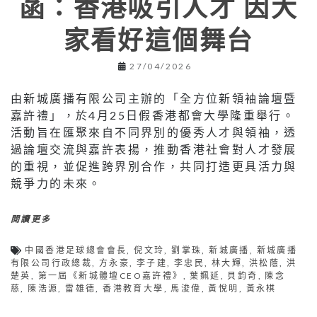
菡：香港吸引人才 因大
家看好這個舞台
27/04/2026
由新城廣播有限公司主辦的「全方位新領袖論壇暨
嘉許禮」，於4月25日假香港都會大學隆重舉行。
活動旨在匯聚來自不同界別的優秀人才與領袖，透
過論壇交流與嘉許表揚，推動香港社會對人才發展
的重視，並促進跨界別合作，共同打造更具活力與
競爭力的未來。
閱讀更多
中國香港足球總會會長
,
倪文玲
,
劉掌珠
,
新城廣播
,
新城廣播
有限公司行政總裁
,
方永豪
,
李子建
,
李忠民
,
林大輝
,
洪松蔭
,
洪
楚英
,
第一屆《新城體壇CEO嘉許禮》
,
葉姵延
,
貝鈞奇
,
陳念
慈
,
陳浩源
,
雷雄德
,
香港教育大學
,
馬浚偉
,
黃悅明
,
黃永棋