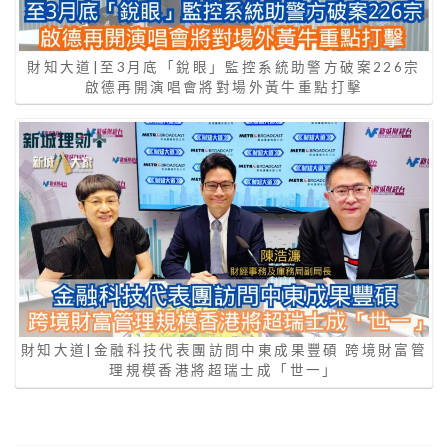
財知大道|至3月底「銳眼」監控系統助警方破案226宗
啟德再開演唱會將對場外黃牛重點打擊
財知大道|金融科技代表團訪問中東成果豐碩 跨境財富管
理規模香港將超瑞士成「世一」