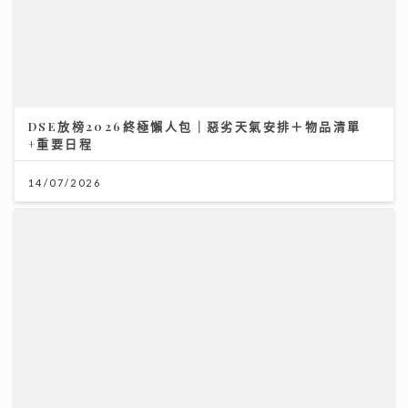
美心月餅｜美心麻辣牛肉、XO醬豬肉月餅、COVA黑芝
麻 全新口味挑戰味蕾 直擊流心奶黃製作
27/07/2026