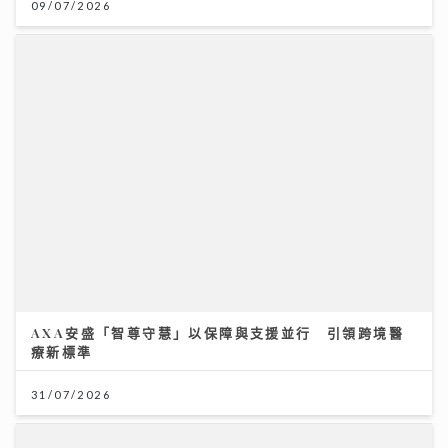
《第四幕》亮相紐約亞洲電影節 袁澧林奪「亞洲新星
獎」 笑言5公斤獎座「份量十足」：要操Gym迎接更多
獎項
25/07/2026