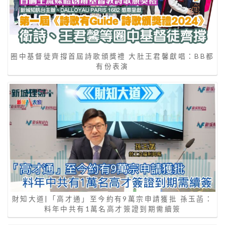
圈中基督徒齊撐首屆詩歌頒獎禮 大肚王君馨獻唱：BB都
有份表演
財知大道|「高才通」至今約有9萬宗申請獲批 孫玉菡：
料年中共有1萬名高才簽證到期需續簽