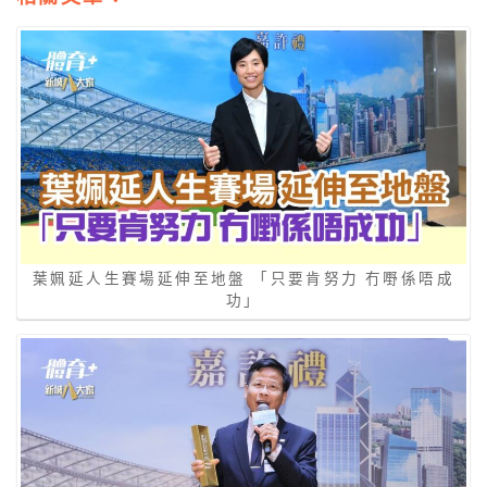
葉姵延人生賽場延伸至地盤 「只要肯努力 冇嘢係唔成
功」