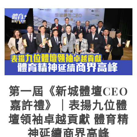
第一屆《新城體壇CEO
嘉許禮》｜表揚九位體
壇領袖卓越貢獻 體育精
神延續商界高峰