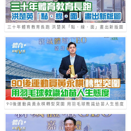
三十年體育教育長跑 洪楚英「點．線．面」畫出新版圖
90後運動員黃永棋轉型突圍 用羽毛球教識幼苗人生態度