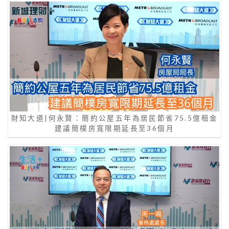
財知大道|何永賢：簡約公屋五年為居民節省75.5億租金
建議簡樸房寬限期延長至36個月