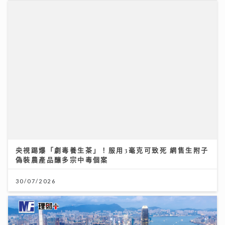
央視踢爆「劇毒養生茶」！服用3毫克可致死 網售生附子
偽裝農產品釀多宗中毒個案
30/07/2026