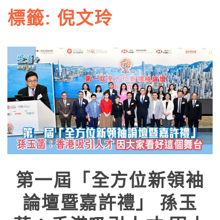
標籤:
倪文玲
第一屆「全方位新領袖
論壇暨嘉許禮」 孫玉