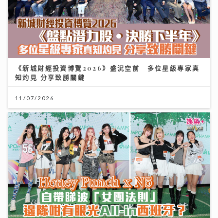
《新城財經投資博覽2026》盛況空前 多位星級專家真
知灼見 分享致勝關鍵
11/07/2026
世界盃決賽｜Honey Punch x N5自帶睇波「女團法
則」 邊隊咁有眼光All-in西班牙？