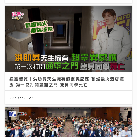
通靈體質｜洪助昇天生擁有超靈異感應 首爆最火酒店撞
鬼 第一次打開通靈之門 驚見同學死亡
27/07/2026