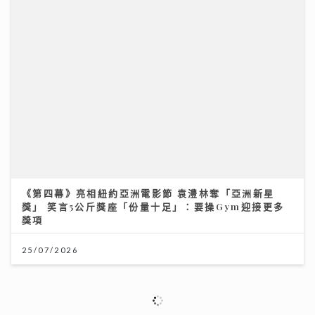
灣區聲勢力｜MC張天賦《男人怎可以》奪「大灣區音樂
榜」冠軍 歌手英健朗新歌自揭感情傷疤 MV暗藏舊愛彩
蛋
30/07/2026
醫療科技日新月異 AXA安盛「愛唯守」系列確保您的保