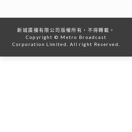
障跟得上
24/07/2026
李嘉誠基金會 x 迪士尼 邀請逾2.4萬名外傭假日看《反
斗奇兵5》
04/08/2026