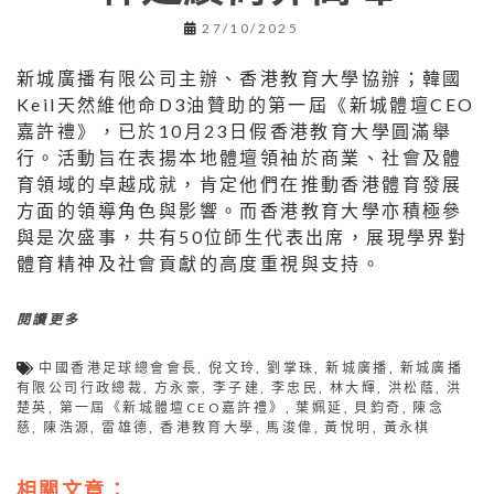
27/10/2025
新城廣播有限公司主辦、香港教育大學協辦；韓國
Keil天然維他命D3油贊助的第一屆《新城體壇CEO
嘉許禮》，已於10月23日假香港教育大學圓滿舉
行。活動旨在表揚本地體壇領袖於商業、社會及體
育領域的卓越成就，肯定他們在推動香港體育發展
方面的領導角色與影響。而香港教育大學亦積極參
與是次盛事，共有50位師生代表出席，展現學界對
體育精神及社會貢獻的高度重視與支持。
閱讀更多
中國香港足球總會會長
,
倪文玲
,
劉掌珠
,
新城廣播
,
新城廣播
有限公司行政總裁
,
方永豪
,
李子建
,
李忠民
,
林大輝
,
洪松蔭
,
洪
楚英
,
第一屆《新城體壇CEO嘉許禮》
,
葉姵延
,
貝鈞奇
,
陳念
慈
,
陳浩源
,
雷雄德
,
香港教育大學
,
馬浚偉
,
黃悅明
,
黃永棋
相關文章：