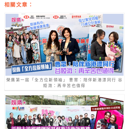
相關文章：
榮膺第一屆「全方位新領袖」 曹眾：陪伴新港漂同行 谷
婭溦：再辛苦也值得