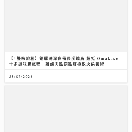
【#豐味旅程】銅鑼灣深夜備長炭燒鳥 超抵 Omakase
十多道味覺旅程：雞蠔肉雞頸雞肝極致火候藝術
23/07/2026
DSE放榜2026終極懶人包｜惡劣天氣安排＋物品清單
+重要日程
14/07/2026