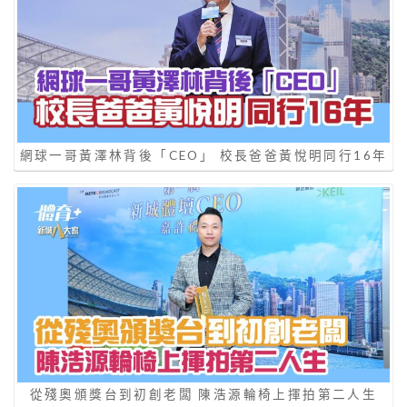
網球一哥黃澤林背後「CEO」 校長爸爸黃悅明同行16年
從殘奧頒獎台到初創老闆 陳浩源輪椅上揮拍第二人生