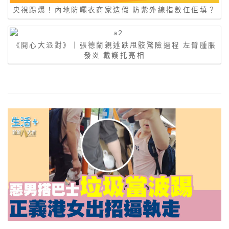
央視踢爆！內地防曬衣商家造假 防紫外線指數任佢填？
《開心大派對》｜張德蘭親述跌甩骹驚險過程 左臂腫脹
發炎 戴護托亮相