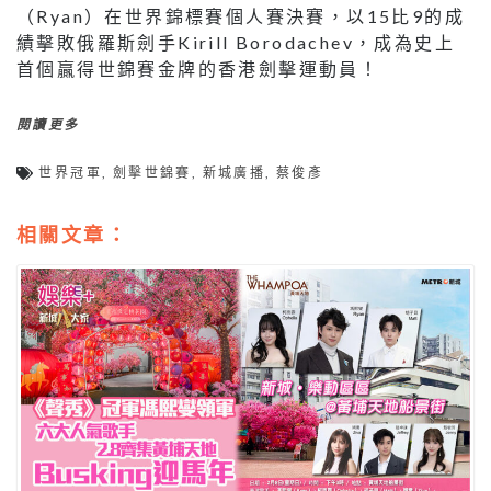
（Ryan）在世界錦標賽個人賽決賽，以15比9的成
績擊敗俄羅斯劍手Kirill Borodachev，成為史上
首個贏得世錦賽金牌的香港劍擊運動員！
閱讀更多
世界冠軍
,
劍擊世錦賽
,
新城廣播
,
蔡俊彥
相關文章：