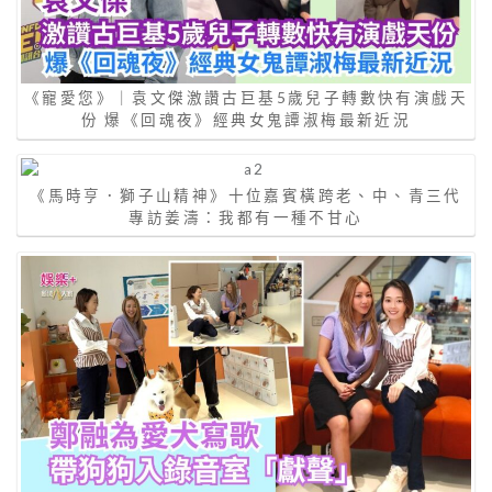
《寵愛您》｜袁文傑激讚古巨基5歲兒子轉數快有演戲天
份 爆《回魂夜》經典女鬼譚淑梅最新近況
《馬時亨．獅子山精神》十位嘉賓橫跨老、中、青三代
專訪姜濤：我都有一種不甘心