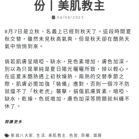
份丨美肌教主
06/08/2025
8月7日是立秋，名義上已經到秋天了。這段時間夏
秋交替，雖然未見秋高氣爽，但是秋天卻在酷熱天
氣中悄悄到來。
倘若肌膚呈暗啞、缺水，見色素增加，膚色加深，
別以為只是單純是夏日陽光曬曬所致，掉以輕心。
在這夏末酷熱遇上初秋燥熱，兩熱的交替季節之
際，肌膚必需加強「裝備」應對，否則一個冷不防
就擋不了「秋老虎」襲擊，損傷肌膚質素，暗啞、
缺水，乾燥，色斑增加，膚色加深等問題就糾纏不
休了。
閱讀更多
新城八大家
,
生活
,
美肌教主
,
色斑
,
防曬
,
面膜