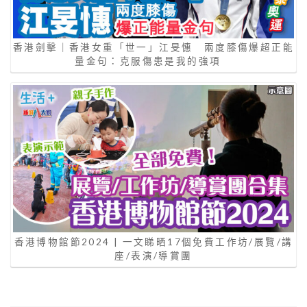
香港劍擊｜香港女重「世一」江旻憓 兩度膝傷爆超正能
量金句：克服傷患是我的強項
香港博物館節2024 | 一文睇晒17個免費工作坊/展覽/講
座/表演/導賞團