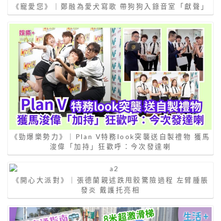
《寵愛您》｜鄭融為愛犬寫歌 帶狗狗入錄音室「獻聲」
《勁爆樂勢力》｜Plan V特務look突襲送自製禮物 獲馬
浚偉「加持」狂歡呼：今次發達喇
《開心大派對》｜張德蘭親述跌甩骹驚險過程 左臂腫脹
發炎 戴護托亮相