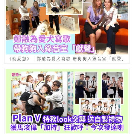
《寵愛您》｜鄭融為愛犬寫歌 帶狗狗入錄音室「獻聲」