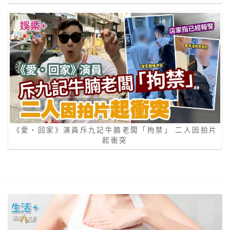
《愛‧回家》演員斥九記牛腩老闆「拘禁」 二人因拍片
起衝突