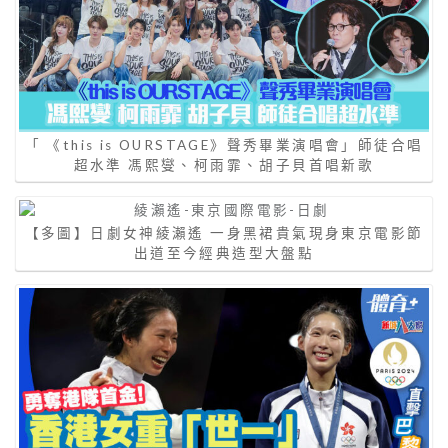
「 《this is OURSTAGE》聲秀畢業演唱會」師徒合唱
超水準 馮熙燮、柯雨霏、胡子貝首唱新歌
【多圖】日劇女神綾瀨遙 一身黑裙貴氣現身東京電影節
出道至今經典造型大盤點