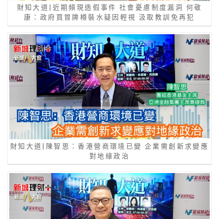
財知大道|近期頻現造假事件 社會憂慮制度漏洞 何敬
康：政府買冒牌樽裝水疑因輕視 汲取教訓免再犯
財知大道|陳智思：香港營商環境已變 企業需創新求變應
對地緣政治