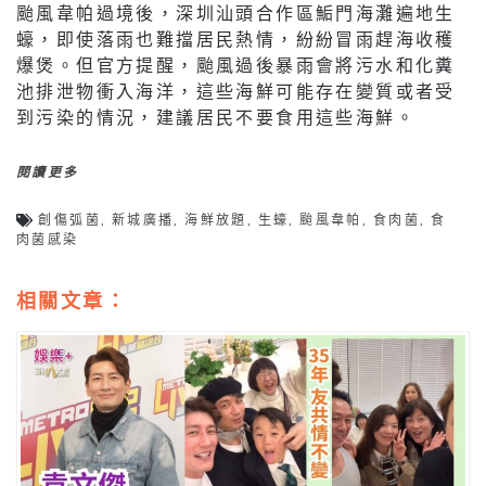
颱風韋帕過境後，深圳汕頭合作區鮜門海灘遍地生
蠔，即使落雨也難擋居民熱情，紛紛冒雨趕海收穫
爆煲。但官方提醒，颱風過後暴雨會將污水和化糞
池排泄物衝入海洋，這些海鮮可能存在變質或者受
到污染的情況，建議居民不要食用這些海鮮。
閱讀更多
創傷弧菌
,
新城廣播
,
海鮮放題
,
生蠔
,
颱風韋帕
,
食肉菌
,
食
肉菌感染
相關文章：