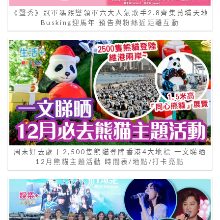
《聲秀》冠軍馮熙燮領軍六大人氣歌手2.8齊集黃埔天地
Busking迎馬年 預告與粉絲近距離互動
周末好去處 | 2,500隻熊貓登陸香港4大地標 一文睇晒
12月熊貓主題活動 時間表/地點/打卡亮點