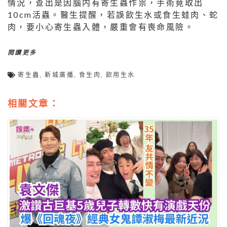
情況，查出是因腦内有寄生蟲作祟，手術竟取出
10cm活蟲。醫生提醒，若誤飲生水或食生蛙肉、蛇
肉，要小心寄生蟲入體，嚴重會有喪命風險。
閱讀更多
寄生蟲
,
新城廣播
,
食生肉
,
飲用生水
相關文章：