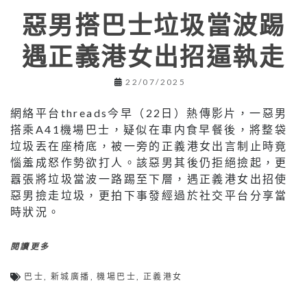
惡男搭巴士垃圾當波踢
遇正義港女出招逼執走
22/07/2025
網絡平台threads今早（22日）熱傳影片，一惡男
搭乘A41機場巴士，疑似在車内食早餐後，將整袋
垃圾丟在座椅底，被一旁的正義港女出言制止時竟
惱羞成怒作勢欲打人。該惡男其後仍拒絕撿起，更
囂張將垃圾當波一路踢至下層，遇正義港女出招使
惡男撿走垃圾，更拍下事發經過於社交平台分享當
時狀況。
閱讀更多
巴士
,
新城廣播
,
機場巴士
,
正義港女