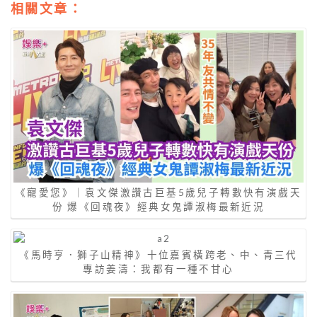
相關文章：
《寵愛您》｜袁文傑激讚古巨基5歲兒子轉數快有演戲天
份 爆《回魂夜》經典女鬼譚淑梅最新近況
《馬時亨．獅子山精神》十位嘉賓橫跨老、中、青三代
專訪姜濤：我都有一種不甘心