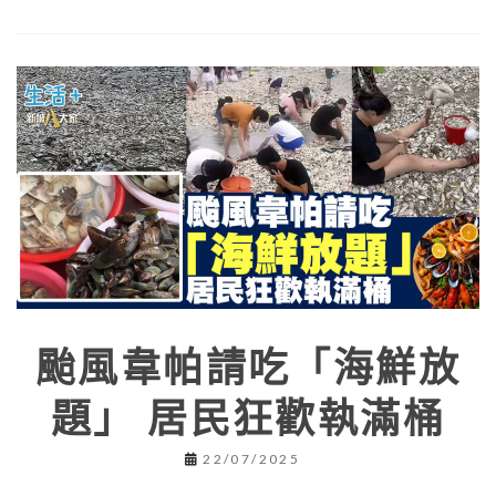
颱風韋帕請吃「海鮮放
題」 居民狂歡執滿桶
22/07/2025