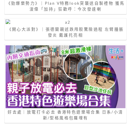
《勁爆樂勢力》｜Plan V特務look突襲送自製禮物 獲馬
浚偉「加持」狂歡呼：今次發達喇
《開心大派對》｜張德蘭親述跌甩骹驚險過程 左臂腫脹
發炎 戴護托亮相
好去處｜放電打卡必去 香港特色遊樂場合集 日系/小清
新/型格風格包羅埋有