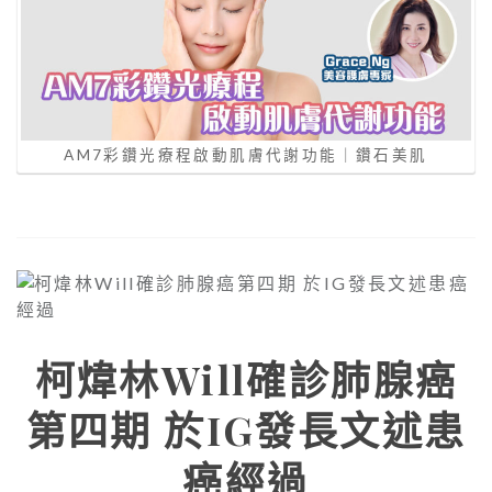
AM7彩鑽光療程啟動肌膚代謝功能｜鑽石美肌
柯煒林Will確診肺腺癌
第四期 於IG發長文述患
癌經過