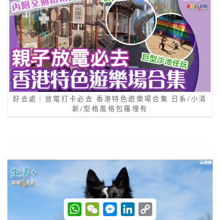
好去處｜放電打卡必去 香港特色遊樂場合集 日系/小清
新/型格風格包羅埋有
W
W
M
L
C
h
e
e
i
o