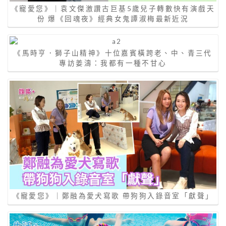
《寵愛您》｜袁文傑激讚古巨基5歲兒子轉數快有演戲天
份 爆《回魂夜》經典女鬼譚淑梅最新近況
《馬時亨．獅子山精神》十位嘉賓橫跨老、中、青三代
專訪姜濤：我都有一種不甘心
《寵愛您》｜鄭融為愛犬寫歌 帶狗狗入錄音室「獻聲」