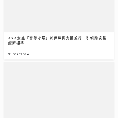
「鋒」繼續吹 靚靚陪審團 | 美容業如何對抗AI潮流？著
名MV導演:「真實個案」才是流量
23/07/2026