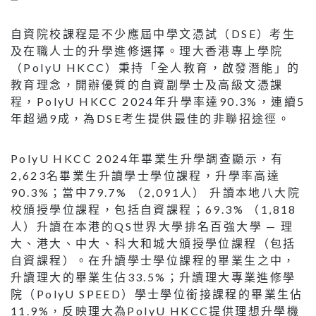
自資院校課程是不少應屆中學文憑試（DSE）考生
及在職人士的升學進修選擇。理大香港專上學院
（PolyU HKCC）秉持「全人教育，啟發潛能」的
教育理念，開辦優質的自資副學士及高級文憑課
程，PolyU HKCC 2024年升學率達90.3%，連續5
年超過9成，為DSE考生提供最佳的非聯招途徑。
PolyU HKCC 2024年畢業生升學調查顯示，有
2,623名畢業生升讀學士學位課程，升學率高達
90.3%；當中79.7% （2,091人） 升讀本地八大院
校頒授學位課程，包括自資課程；69.3% （1,818
人）升讀在本港的QS世界大學排名百強大學 — 理
大、港大、中大、科大和城大頒授學位課程（包括
自資課程）。在升讀學士學位課程的畢業生之中，
升讀理大的畢業生佔33.5%；升讀理大專業進修學
院（PolyU SPEED）學士學位銜接課程的畢業生佔
11.9%，反映理大為PolyU HKCC提供理想升學機