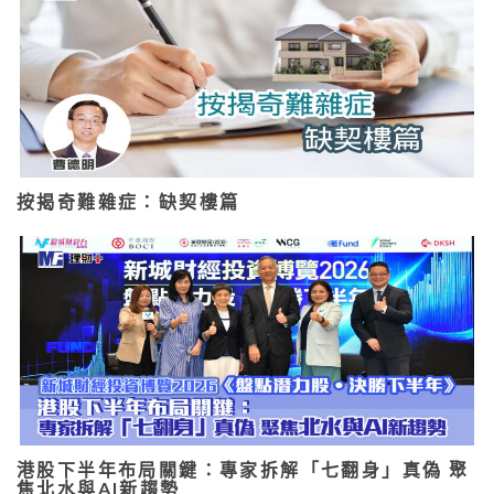
按揭奇難雜症：缺契樓篇
港股下半年布局關鍵：專家拆解「七翻身」真偽 聚
焦北水與AI新趨勢