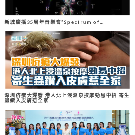
新城廣播35周年音樂會“Spectrum of…
深圳疥瘡大爆發 港人北上浸溫泉按摩勁易中招 寄生
蟲鑽入皮膚惹全家