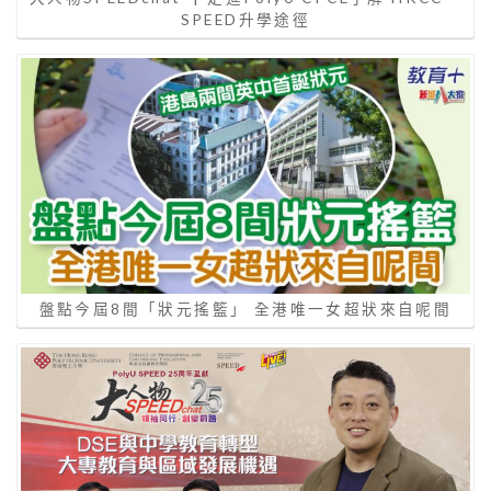
SPEED升學途徑
盤點今屆8間「狀元搖籃」 全港唯一女超狀來自呢間