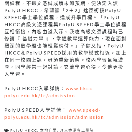
關課程，不過文憑試成績未如預期，便決定入讀
PolyU HKCC，希望循「2＋2」途徑銜接PolyU
SPEED學士學位課程，達成升學目標。「PolyU
HKCC高級文憑課程與PolyU SPEED學士學位課程
互相銜接，內容由淺入深。我唸高級文憑課程時已
修讀『 基礎力學 』，掌握數學運算能力，現在面對
艱深的數學題也能輕鬆應付。」子健又指，PolyU
HKCC和PolyU SPEED採用的教學模式相近，加上
在同一校園上課，毋須重新適應。校內學習氣氛濃
厚，同學經常一起討論，交流學習心得，令他更投
入學習。
PolyU HKCC入學詳情：
www.hkcc-
polyu.edu.hk/tc/admission
PolyU SPEED入學詳情：
www.speed-
polyu.edu.hk/tc/admission/admission
PolyU HKCC
,
本地升學
,
理大香港專上學院