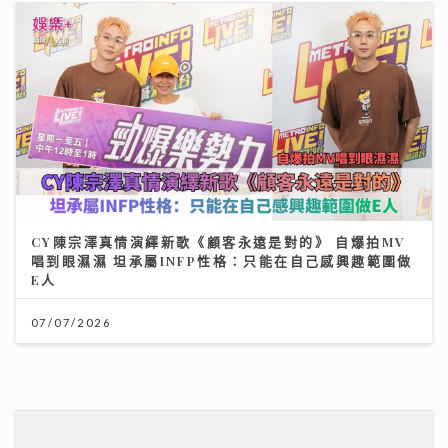
CY陳宗澤真情演繹新歌《顧客永遠是對的》 自爆拍MV
唱到眼濕濕 坦承屬INFP性格：只能在自己感興趣範圍做
E人
07/07/2026