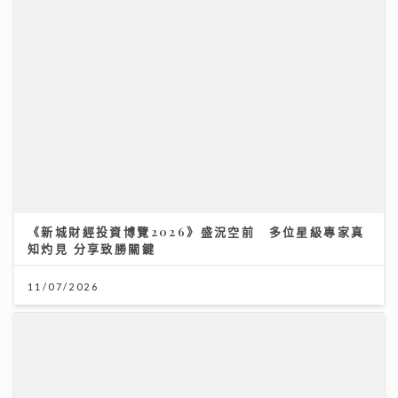
《新城財經投資博覽2026》盛況空前 多位星級專家真
知灼見 分享致勝關鍵
11/07/2026
Chill圓夢｜馮允謙首個全英文歌音樂會 近千Fans企住
撐震撼全場 宣布好消息新碟出「彩膠」