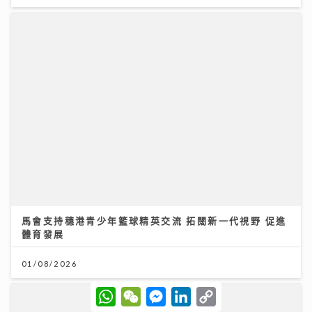
馬會支持穗港青少年籃球精英交流 拓闊新一代視野 促進
體育發展
01/08/2026
W
W
M
L
C
h
e
e
i
o