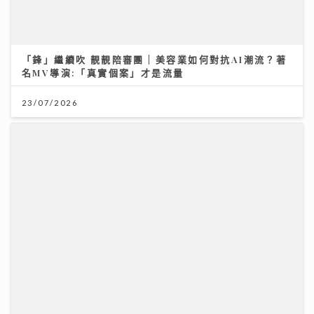
沿途有我｜歐陽德勛、陳德彰「同屆新秀」重聚 陳德彰
爆黃耀光曾邀重組Raidas 大讚晚安莉莉主音Sinnie及
黃淑蔓
23/07/2026